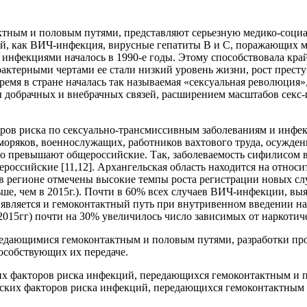
ным и половым путями, представляют серьезную медико-социаль
, как ВИЧ-инфекция, вирусные гепатиты В и С, поражающих мол
 инфекциями началось в 1990-е годы. Этому способствовала кра
ктерными чертами ее стали низкий уровень жизни, рост престу
время в стране началась так называемая «сексуальная революция
ы добрачных и внебрачных связей, расширением масштабов секс
торов риска по сексуально-трансмиссивным заболеваниям и инф
оряков, военнослужащих, работников вахтового труда, осужден
о превышают общероссийские. Так, заболеваемость сифилисом в 
бщероссийские [11,12]. Архангельская область находится на отн
оды в регионе отмечены высокие темпы роста регистрации новых 
льше, чем в 2015г.). Почти в 60% всех случаев ВИЧ-инфекции, вы
является и гемоконтактный путь при внутривенном введении на
2015гг) почти на 30% увеличилось число зависимых от наркотиче
редающимися гемоконтактным и половым путями, разработки пр
особствующих их передаче.
их факторов риска инфекций, передающихся гемоконтактным и п
нческих факторов риска инфекций, передающихся гемоконтактны