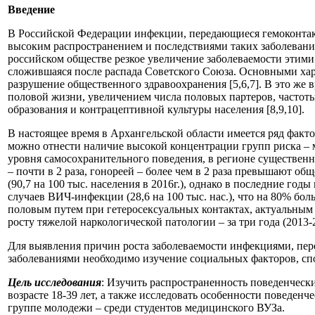
Введение
В Российской Федерации инфекции, передающиеся гемоконтакт
высоким распространением и последствиями таких заболеваний
российском обществе резкое увеличение заболеваемости этими
сложившаяся после распада Советского Союза. Основными хара
разрушение общественного здравоохранения [5,6,7]. В это же 
половой жизни, увеличением числа половых партеров, частот
образования и контрацептивной культуры населения [8,9,10].
В настоящее время в Архангельской области имеется ряд фак
можно отнести наличие высокой концентрации групп риска – м
уровня самосохранительного поведения, в регионе существенн
– почти в 2 раза, гонореей – более чем в 2 раза превышают о
(90,7 на 100 тыс. населения в 2016г.), однако в последние г
случаев ВИЧ-инфекции (28,6 на 100 тыс. нас.), что на 80% бо
половым путем при гетеросексуальных контактах, актуальным 
росту тяжелой наркологической патологии – за три года (2013-
Для выявления причин роста заболеваемости инфекциями, пе
заболеваниями необходимо изучение социальных факторов, сп
Цель исследования
: Изучить распространенность поведенческ
возрасте 18-39 лет, а также исследовать особенности поведе
группе молодежи – среди студентов медицинского ВУЗа.