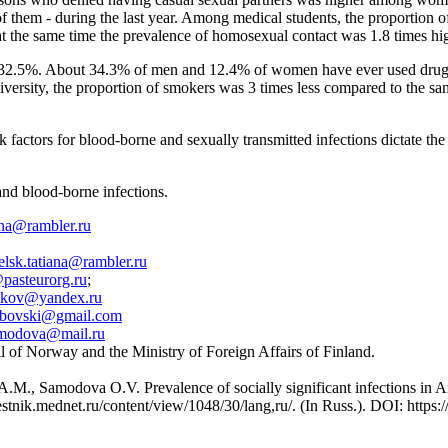
of them - during the last year. Among medical students, the proporti
t the same time the prevalence of homosexual contact was 1.8 times hi
2.5%. About 34.3% of men and 12.4% of women have ever used drugs 
ersity, the proportion of smokers was 3 times less compared to the sam
sk factors for blood-borne and sexually transmitted infections dictate 
and blood-borne infections.
ana@rambler.ru
elsk.tatiana@rambler.ru
@pasteurorg.ru
;
ikov@yandex.ru
jibovski@gmail.com
modova@mail.ru
 of Norway and the Ministry of Foreign Affairs of Finland.
A.M., Samodovа O.V. Prevalence of socially significant infections in 
/vestnik.mednet.ru/content/view/1048/30/lang,ru/. (In Russ.). DOI: htt