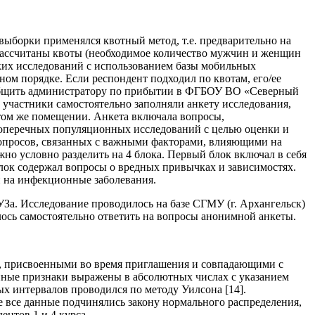
ыборки применялся квотный метод, т.е. предварительно на
 рассчитаны квоты (необходимое количество мужчин и женщин
ких исследований с использованием базы мобильных
ом порядке. Если респондент подходил по квотам, его/ее
сообщить администратору по прибытии в ФГБОУ ВО «Северный
 участники самостоятельно заполняли анкету исследования,
 том же помещении. Анкета включала вопросы,
перечных популяционных исследований с целью оценки и
. вопросов, связанных с важными факторами, влияющими на
о условно разделить на 4 блока. Первый блок включал в себя
блок содержал вопросы о вредных привычках и зависимостях.
 на инфекционные заболевания.
За. Исследование проводилось на базе СГМУ (г. Архангельск)
алось самостоятельно ответить на вопросы анонимной анкеты.
, присвоенными во время приглашения и совпадающими с
енные признаки выражены в абсолютных числах с указанием
ых интервалов проводился по методу Уилсона [14].
 все данные подчинялись закону нормального распределения,
ентов 1 и 4 курса.