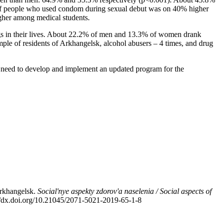
on of people who used condom during sexual debut was on 40% higher
gher among medical students.
in their lives. About 22.2% of men and 13.3% of women drank
ple of residents of Arkhangelsk, alcohol abusers – 4 times, and drug
the need to develop and implement an updated program for the
Arkhangelsk.
Social'nye aspekty zdorov'a naselenia / Social aspects of
ps://dx.doi.org/10.21045/2071-5021-2019-65-1-8