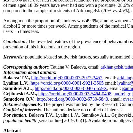
of men aged 18-39 years have ever had sex with a prostitute, 28.6% 
compared to the sample of residents of Arkhangelsk (70% vs. 45%), a
Among men the proportion of smokers was 49.9%, among women - 3
alcohol 2 or more times per week. Among students of the medical Univ
users - 5 times less.
Conclusion
.
The revealed features of the prevalence of behavioral ri
prevention of this infections in the region.
Keywords:
population-based study, risk factors, sexually transmitted 
Corresponding author
:
: Tatiana V. Balaeva, email:
arkhangelsk.tati
Information about authors:
Balaeva T.V.,
http://orcid.org/0000-0003-2072-3452
, email:
arkhang
Lyalina L.V.,
https://orcid.org/0000-0001-9921-3505
email:
lyalina
Sannikov A.L.,
http://orcid.org/0000-0003-0405-659X
, email:
jsann
Grjibovski A.M.,
https://orcid.org/0000-0002-5464-0498
,
andrej.gr
Samodova O.V.,
http://orcid.org/0000-0002-6730-6843
, email:
ovsa
Acknowledgements
.
The project was funded by the Research Council
Conflict of interests.
The authors declare no conflict of interests.
For citation:
Balaeva T.V., Lyalina L.V., Sannikov A.L., Grjibovski 
population health
[serial online] 2019; 65(1). Available from: http:/
Abstract