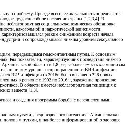
ную проблему. Прежде всего, ее актуальность определяется
одое трудоспособное население страны [1,2,3,4]. В
йне неблагоприятная социально-экономическая обстановка,
пности, алкогольной и наркотической зависимости,
», характеризовавшаяся резким снижением возраста начала
-индустрии и сопровождавшаяся низким уровнем сексуального
екциям, передающимся гемоконтактным путем. К основным
ных. Ряд показателей, характеризующих последствия низкого
Архангельской области в 1,8 раз, заболеваемость хламидиозом
осительно низком уровне распространенности ВИЧ-инфекции
случаев ВИЧ-инфекции (в 2016г. было выявлено 326 новых
явленных в регионе с 1992 по 2016гг, заражение произошло
ркотиков. В области имеется неблагоприятная тенденция к
ских веществ [1,3].
огноза и создания программы борьбы с перечисленными
оловым путями, среди взрослого населения г.Архангельска в
м и половым путями, в наиболее информированной о здоровье