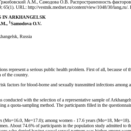
, Гржибовский А.М., Самодова О.В. Распространенность факторов
 65(1). URL: http://vestnik.mednet.ru/content/view/1048/30/lang,ru/.
S IN ARKHANGELSK
1
A.M.,
Samodovа O.V.
khangelsk, Russia
ions represent a serious public health problem. First of all, because o
n of the country.
l risk factors for blood-borne and sexually transmitted infections amon
s conducted with the selection of a representative sample of Arkhangels
sing a quota-sampling method. The participants filled in the questionna
s (Mo=16.0, Me=17.0); among women - 17.6 years (Mo=18, Me=18). The
 About 74.6% of participants in the population study admitted to the
ersons who denied having casual sexual partners was higher among w