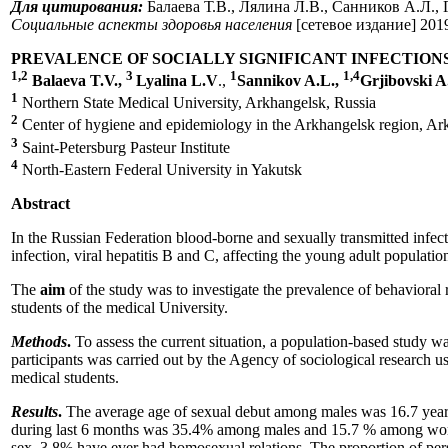
Для цитирования:
Балаева Т.В., Лялина Л.В., Санников А.Л.
Социальные аспекты здоровья населения
[сетевое издание] 2019;
PREVALENCE OF SOCIALLY SIGNIFICANT INFECTION
1,2
3
1
1,4
Balaeva T.V.,
Lyalina L.V
.,
Sannikov A.L.,
Grjibovski 
1
Northern State Medical University, Arkhangelsk, Russia
2
Center of hygiene and epidemiology in the Arkhangelsk region, Ar
3
Saint-Petersburg Pasteur Institute
4
North-Eastern Federal University in Yakutsk
Abstract
In the Russian Federation blood-borne and sexually transmitted infect
infection, viral hepatitis B and C, affecting the young adult populatio
The
aim
of the study was to investigate the prevalence of behaviora
students of the medical University.
Methods
.
To assess the current situation, a population-based study wa
participants was carried out by the Agency of sociological research u
medical students.
Results
.
The average age of sexual debut among males was 16.7 year
during last 6 months was 35.4% among males and 15.7 % among women.
sex, 3.8% have ever had homosexual relations. The proportion of p