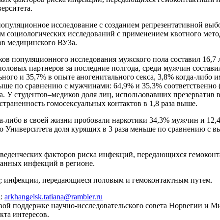
верситета.
пуляционное исследование с созданием репрезентативной выборк
м социологических исследований с применением квотного метод
ов медицинского ВУЗа.
ов популяционного исследования мужского пола составил 16,7 ле
половых партнеров за последние полгода, среди мужчин состави
ого и 35,7% в опыте аногенитального секса, 3,8% когда-либо и
е по сравнению с мужчинами: 64,9% и 35,3% соответственно (p<
года. У студентов–медиков доля лиц, использовавших презерватив
страненность гомосексуальных контактов в 1,8 раза выше.
-либо в своей жизни пробовали наркотики 34,3% мужчин и 12,4
 Университета доля курящих в 3 раза меньше по сравнению с в
веденческих факторов риска инфекций, передающихся гемоконт
анных инфекций в регионе.
а; инфекции, передающиеся половым и гемоконтактным путем.
l:
arkhangelsk.tatiana@rambler.ru
ой поддержке научно-исследовательского совета Норвегии и М
кта интересов.