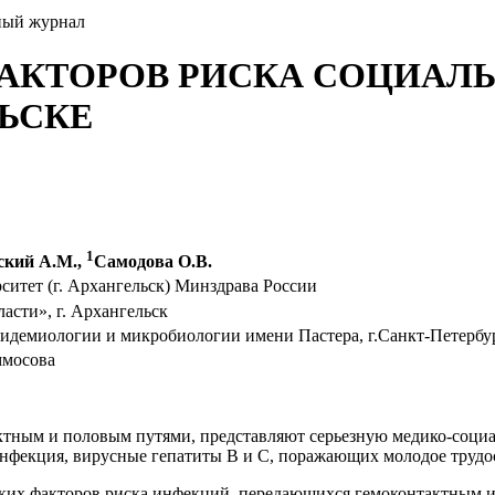
ный журнал
ФАКТОРОВ РИСКА СОЦИАЛ
ЛЬСКЕ
1
ский А.М.,
Самодова О.В.
тет (г. Архангельск) Минздрава России
сти», г. Архангельск
идемиологии и микробиологии имени Пастера, г.Санкт-Петербу
ммосова
ным и половым путями, представляют серьезную медико-социал
инфекция, вирусные гепатиты В и С, поражающих молодое трудо
ких факторов риска инфекций, передающихся гемоконтактным и 