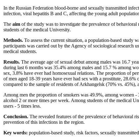
In the Russian Federation blood-borne and sexually transmitted infect
infection, viral hepatitis B and C, affecting the young adult populatio
The
aim
of the study was to investigate the prevalence of behaviora
students of the medical University.
Methods.
To assess the current situation, a population-based study w
participants was carried out by the Agency of sociological research u
medical students.
Results.
The average age of sexual debut among males was 16.7 yea
during last 6 months was 35.4% among males and 15.7 % among women.
sex, 3.8% have ever had homosexual relations. The proportion of p
of men aged 18-39 years have ever had sex with a prostitute, 28.6% 
compared to the sample of residents of Arkhangelsk (70% vs. 45%), a
Among men the proportion of smokers was 49.9%, among women - 3
alcohol 2 or more times per week. Among students of the medical Univ
users - 5 times less.
Conclusion.
The revealed features of the prevalence of behavioral ri
prevention of this infections in the region.
Key words:
population-based study, risk factors, sexually transmitte