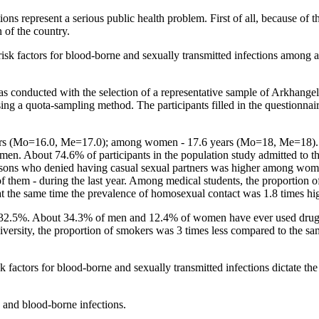
ions represent a serious public health problem. First of all, because o
n of the country.
l risk factors for blood-borne and sexually transmitted infections amon
as conducted with the selection of a representative sample of Arkhangel
sing a quota-sampling method. The participants filled in the questionna
rs (Mo=16.0, Me=17.0); among women - 17.6 years (Mo=18, Me=18). Th
 About 74.6% of participants in the population study admitted to the
ersons who denied having casual sexual partners was higher among w
of them - during the last year. Among medical students, the proporti
t the same time the prevalence of homosexual contact was 1.8 times hi
2.5%. About 34.3% of men and 12.4% of women have ever used drugs 
ersity, the proportion of smokers was 3 times less compared to the sam
sk factors for blood-borne and sexually transmitted infections dictate 
d and blood-borne infections.