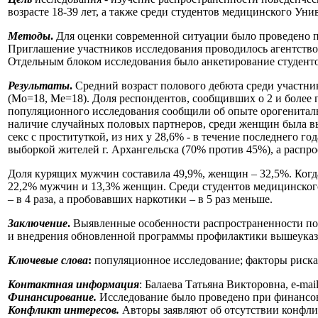
возрасте 18-39 лет, а также среди студентов медицинского Уни
Методы
.
Для оценки современной ситуации было проведено по
Приглашение участников исследования проводилось агентство
Отдельным блоком исследования было анкетирование студент
Результаты
.
Средний возраст полового дебюта среди участник
(Mo=18, Me=18). Доля респондентов, сообщивших о 2 и более 
популяционного исследования сообщили об опыте орогенитальн
наличие случайных половых партнеров, среди женщин была выш
секс с проституткой, из них у 28,6% - в течение последнего 
выборкой жителей г. Архангельска (70% против 45%), а распро
Доля курящих мужчин составила 49,9%, женщин – 32,5%. Когда
22,2% мужчин и 13,3% женщин. Среди студентов медицинского
– в 4 раза, а пробовавших наркотики – в 5 раз меньше.
Заключение
.
Выявленные особенности распространенности по
и внедрения обновленной программы профилактики вышеуказ
Ключевые слова
:
популяционное исследование; факторы риск
Контактная информация
: Балаева Татьяна Викторовна, e-mai
Финансирование.
Исследование было проведено при финансов
Конфликт интересов.
Авторы заявляют об отсутствии конфли