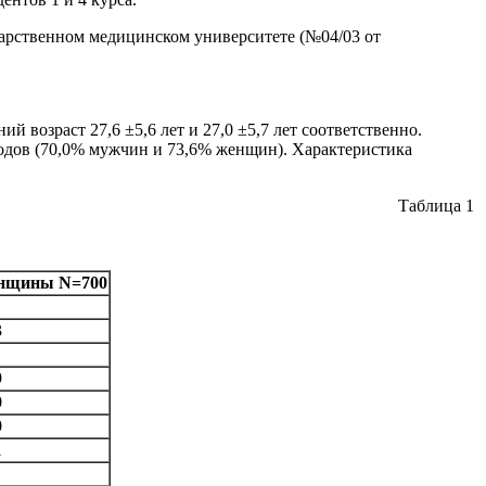
дарственном медицинском университете (№04/03 от
возраст 27,6 ±5,6 лет и 27,0 ±5,7 лет соответственно.
одов (70,0% мужчин и 73,6% женщин). Характеристика
Таблица 1
нщины
N=700
3
9
0
0
1