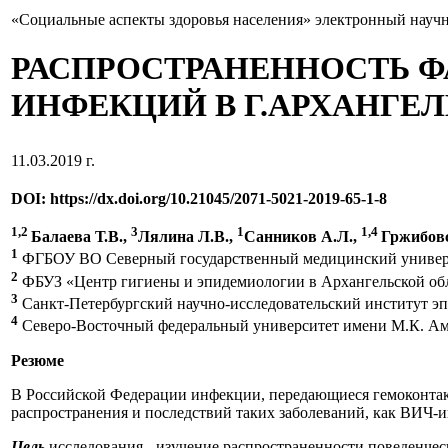
«Социальные аспекты здоровья населения» электронный науч
РАСПРОСТРАНЕННОСТЬ 
ИНФЕКЦИЙ В Г.АРХАНГЕ
11.03.2019 г.
DOI: https://dx.doi.org/10.21045/2071-5021-2019-65-1-8
1,2
3
1
1,4
Балаева Т.В.,
Лялина Л.В.,
Санников А.Л.,
Гржибов
1
ФГБОУ ВО Северный государственный медицинский универси
2
ФБУЗ «Центр гигиены и эпидемиологии в Архангельской обла
3
Санкт-Петербургский научно-исследовательский институт эп
4
Северо-Восточный федеральный университет имени М.К. А
Резюме
В Российской Федерации инфекции, передающиеся гемоконтакт
распространения и последствий таких заболеваний, как ВИЧ-
Цель
исследования - изучение распространенности поведенчес