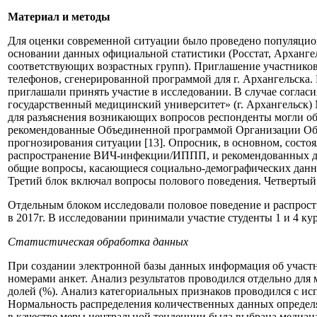
Материал и методы
Для оценки современной ситуации было проведено популяцион
основании данных официальной статистики (Росстат, Арханге
соответствующих возрастных групп). Приглашение участников
телефонов, сгенерированной программой для г. Архангельска.
приглашали принять участие в исследовании. В случае согл
государственный медицинский университет» (г. Архангельск) 
для разъяснения возникающих вопросов респонденты могли об
рекомендованные Объединенной программой Организации Об
прогнозирования ситуации [13]. Опросник, в основном, состоя
распространение ВИЧ-инфекции/ИППП, и рекомендованных для 
общие вопросы, касающиеся социально-демографических данных
Третий блок включал вопросы полового поведения. Четверты
Отдельным блоком исследовали половое поведение и распрост
в 2017г. В исследовании принимали участие студенты 1 и 4 ку
Статистическая обработка данных
При создании электронной базы данных информация об участ
номерами анкет. Анализ результатов проводился отдельно дл
долей (%). Анализ категориальных признаков проводился с ис
Нормальность распределения количественных данных определя
в качестве меры центральной тенденции была выбрана медиана.