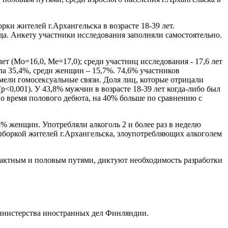
и жителей г.Архангельска в возрасте 18-39 лет.
а. Анкету участники исследования заполняли самостоятельно.
т (Mo=16,0, Ме=17,0); среди участниц исследования - 17,6 лет
ла 35,4%, среди женщин – 15,7%. 74,6% участников
мели гомосексуальные связи. Доля лиц, которые отрицали
0,001). У 43,8% мужчин в возрасте 18-39 лет когда-либо был
 во время полового дебюта, на 40% больше по сравнению с
% женщин. Употребляли алкоголь 2 и более раз в неделю
ыборкой жителей г.Архангельска, злоупотребляющих алкоголем
актным и половым путями, диктуют необходимость разработки
инистерства иностранных дел Финляндии.