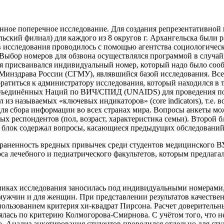
ное поперечное исследование. Для создания репрезентативной в
льский филиал) для каждого из 8 округов г. Архангельска были
 исследования проводилось с помощью агентства социологичес
 Выбор номеров для обзвона осуществлялся программой в случайн
асия присваивался индивидуальный номер, который надо было 
Минздрава России (СГМУ), являвшийся базой исследования. Все
ратиться к администратору исследования, который находился в
ъединённых Наций по ВИЧ/СПИД (UNAIDS) для проведения по
л из называемых «ключевых индикаторов» (core indicators), т.е
сбора информации во всех странах мира. Вопросы анкеты можн
 респондентов (пол, возраст, характеристика семьи). Второй 
й блок содержал вопросы, касающиеся предыдущих обследований
раненность вредных привычек среди студентов медицинского ВУ
рса лечебного и педиатрического факультетов, которым предлаг
никах исследования заносилась под индивидуальными номерами
я мужчин и для женщин. При представлении результатов качеств
пользованием критерия хи-квадрат Пирсона. Расчет доверительн
лась по критерию Колмогорова-Смирнова. С учётом того, что не
 Анализ анкетирования студентов проводился отдельно для студ