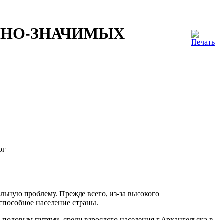
ЬНО-ЗНАЧИМЫХ
рг
ьную проблему. Прежде всего, из-за высокого
способное население страны.
половым путями, среди взрослого населения г.Архангельска в