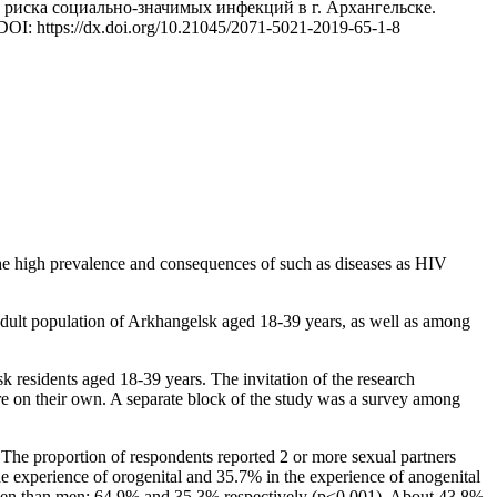
 риска социально-значимых инфекций в г. Архангельске.
 DOI: https://dx.doi.org/10.21045/2071-5021-2019-65-1-8
f the high prevalence and consequences of such as diseases as HIV
g adult population of Arkhangelsk aged 18-39 years, as well as among
k residents aged 18-39 years. The invitation of the research
ire on their own. A separate block of the study was a survey among
 proportion of respondents reported 2 or more sexual partners
 experience of orogenital and 35.7% in the experience of anogenital
omen than men: 64.9% and 35.3% respectively (p<0.001). About 43.8%