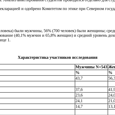
декларацией и одобрено Комитетом по этике при Северном госу
овека) были мужчины, 56% (700 человек) были женщины; средний 
ование (40,1% мужчин и 65,8% женщин) и средний уровень дох
ице 1.
Характеристика участников исследования
Мужчины
N=543
Же
%
%
43,7
56,
37,6
41,
23,6
24,
24,1
21,
14,7
13,