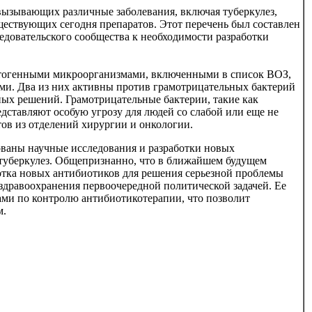
вызывающих различные заболевания, включая туберкулез,
ществующих сегодня препаратов. Этот перечень был составлен
довательского сообщества к необходимости разработки
патогенными микроорганизмами, включенными в список ВОЗ,
и. Два из них активны против грамотрицательных бактерий
ых решений. Грамотрицательные бактерии, такие как
редставляют особую угрозу для людей со слабой или еще не
ов из отделений хирургии и онкологии.
ованы научные исследования и разработки новых
 туберкулез. Общепризнанно, что в ближайшем будущем
отка новых антибиотиков для решения серьезной проблемы
здравоохранения первоочередной политической задачей. Ее
ми по контролю антибиотикотерапии, что позволит
м.