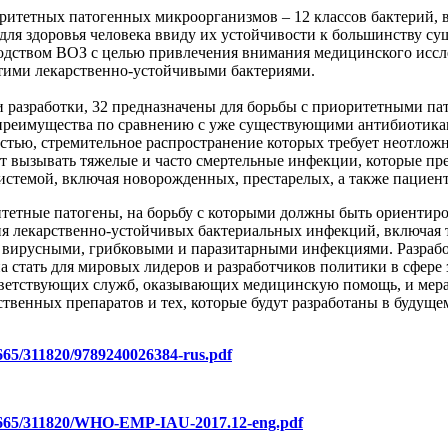
оритетных патогенных микроорганизмов – 12 классов бактерий, 
для здоровья человека ввиду их устойчивости к большинству су
одством ВОЗ с целью привлечения внимания медицинского иссле
тими лекарственно-устойчивыми бактериями.
ии разработки, 32 предназначены для борьбы с приоритетными 
преимущества по сравнению с уже существующими антибиотикам
стью, стремительное распространение которых требует неотложн
могут вызывать тяжелые и часто смертельные инфекции, которые п
темой, включая новорожденных, престарелых, а также пациент
тетные патогены, на борьбу с которыми должны быть ориентир
ия лекарственно-устойчивых бактериальных инфекций, включая
 с вирусными, грибковыми и паразитарными инфекциями. Разраб
стать для мировых лидеров и разработчиков политики в сфере 
ответствующих служб, оказывающих медицинскую помощь, и мера
венных препаратов и тех, которые будут разработаны в будуще
10665/311820/9789240026384-rus.pdf
e/10665/311820/WHO-EMP-IAU-2017.12-eng.pdf