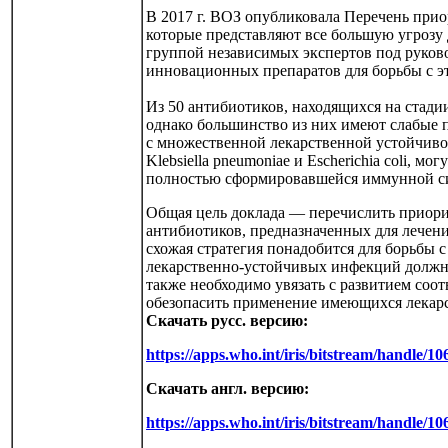
В 2017 г. ВОЗ опубликовала Перечень при
которые представляют все большую угрозу 
группой независимых экспертов под руков
инновационных препаратов для борьбы с э
Из 50 антибиотиков, находящихся на стад
однако большинство из них имеют слабые 
с множественной лекарственной устойчиво
Klebsiella pneumoniae и Escherichia coli, 
полностью сформировавшейся иммунной сис
Общая цель доклада — перечислить приори
антибиотиков, предназначенных для лечен
схожая стратегия понадобится для борьбы
лекарственно-устойчивых инфекций должна 
также необходимо увязать с развитием со
обезопасить применение имеющихся лекарст
Скачать русс. версию:
https://apps.who.int/iris/bitstream/handle/
Скачать англ. версию:
https://apps.who.int/iris/bitstream/handl