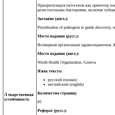
Приоритизация патогенов как ориентир пои
резистентными бактериями, включая тубер
Заглавие (англ.):
Prioritization of pathogens to guide discovery, r
Место издания (русс.):
Всемирная организация здравоохранения. 
Место издания (англ.):
World Health Organization. Geneva
Язык текста:
русский (russian)
английский (english)
Количество страниц:
Л екарственная
устойчивость
85
Реферат (русс.):