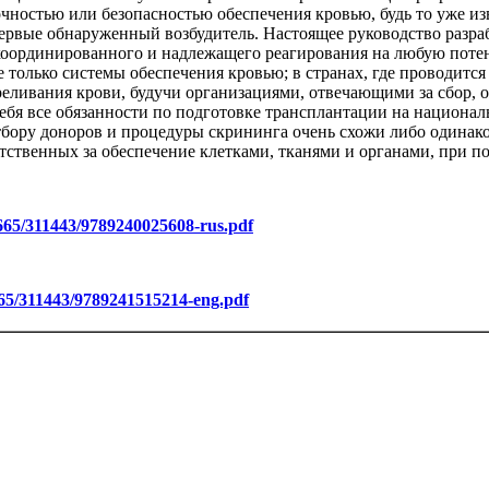
чностью или безопасностью обеспечения кровью, будь то уже и
первые обнаруженный возбудитель. Настоящее руководство разра
координированного и надлежащего реагирования на любую поте
е только системы обеспечения кровью; в странах, где проводитс
ливания крови, будучи организациями, отвечающими за сбор, обр
ебя все обязанности по подготовке трансплантации на национа
тбору доноров и процедуры скрининга очень схожи либо одинако
тственных за обеспечение клетками, тканями и органами, при 
10665/311443/9789240025608-rus.pdf
0665/311443/9789241515214-eng.pdf