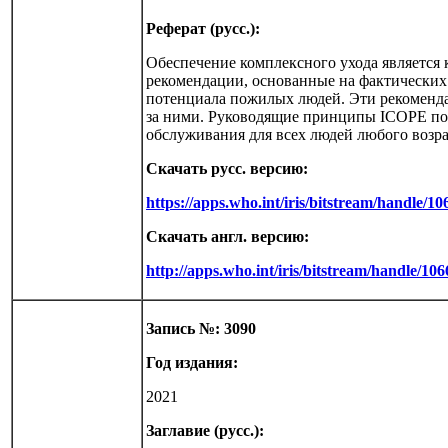
Реферат (русс.):
Обеспечение комплексного ухода являетс
рекомендации, основанные на фактических
потенциала пожилых людей. Эти рекоменда
за ними. Руководящие принципы ICOPE поз
обслуживания для всех людей любого возра
Скачать русс. версию:
https://apps.who.int/iris/bitstream/handle/
Скачать англ. версию:
http://apps.who.int/iris/bitstream/handle/1
Запись №: 3090
Год издания:
2021
Заглавие (русс.):