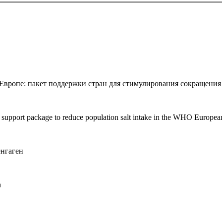
 Европе: пакет поддержки стран для стимулирования сокращени
ry support package to reduce population salt intake in the WHO Europe
енгаген
n