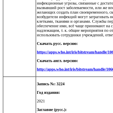
инфекционные угрозы, связанные с достато
вызвавший рост заболеваемости, или же в
желающих создать план своевременного, с
возбудители инфекций могут затрагивать н
клетками, тканями и органами. Службы пере
обеспечение ими, всё чаще принимают на с
надлежащим, т. к. общие мероприятия по о
использовать сотрудники учреждений, отве
Скачать русс. версию:
https://apps.who.int/iris/bitstream/handle/
Скачать англ. версию:
http://apps.who.int/iris/bitstream/handle/1
Запись №: 3224
Год издания:
2021
Заглавие (русс.):