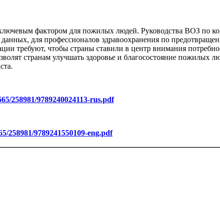
я ключевым фактором для пожилых людей. Руководства ВОЗ по 
 данных, для профессионалов здравоохранения по предотвраще
ции требуют, чтобы страны ставили в центр внимания потребн
волят странам улучшать здоровье и благосостояние пожилых л
ста.
10665/258981/9789240024113-rus.pdf
0665/258981/9789241550109-eng.pdf