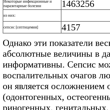
1463256
Некоторые инфекционные и
паразитарные болезни
из них:
4157
сепсис [септицемия]
Однако эти показатели ве
абсолютные величины в да
информативны. Сепсис мож
воспалительных очагов лю
он является осложнением
(одонтогенных, остеогенн
риногенных, генитальных, 