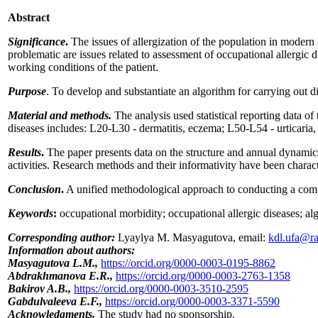
Abstract
Significance
.
The issues of allergization of the population in modern
problematic are issues related to assessment of occupational allergic 
working conditions of the patient.
Purpose
. To develop and substantiate an algorithm for carrying out d
Material and methods.
The analysis used statistical reporting data 
diseases includes: L20-L30 - dermatitis, eczema; L50-L54 - urticaria, 
Results
.
The paper presents data on the structure and annual dynamics i
activities. Research methods and their informativity have been charac
Conclusion
.
A unified methodological approach to conducting a compl
Keywords
:
occupational morbidity; occupational allergic diseases; algo
Corresponding author:
Lyaylya M. Masyagutova, email:
kdl.ufa@ra
Information about authors:
Masyagutova L.M.,
https://orcid.org/0000-0003-0195-8862
Abdrakhmanova E.R.,
https://orcid.org/0000-0003-2763-1358
Bakirov A.B.,
https://orcid.org/0000-0003-3510-2595
Gabdulvaleeva E.F.,
https://orcid.org/0000-0003-3371-5590
Acknowledgments.
The study had no sponsorship.