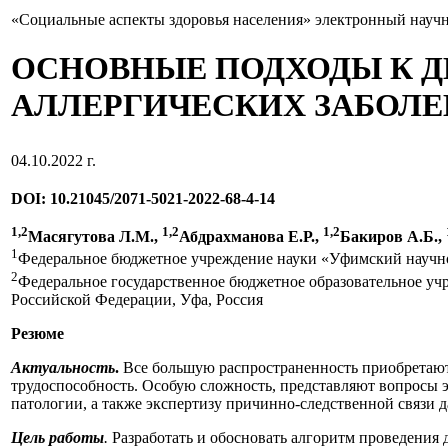
«Социальные аспекты здоровья населения» электронный науч
ОСНОВНЫЕ ПОДХОДЫ К 
АЛЛЕРГИЧЕСКИХ ЗАБОЛЕ
04.10.2022 г.
DOI: 10.21045/2071-5021-2022-68-4-14
1,2
1,2
1,2
Масягутова Л.М.,
Абдрахманова Е.Р.,
Бакиров А.Б.,
1
Федеральное бюджетное учреждение науки «Уфимский научно-
2
Федеральное государственное бюджетное образовательное у
Российской Федерации, Уфа, Россия
Резюме
Актуальность
.
Все большую распространенность приобретают 
трудоспособность. Особую сложность, представляют вопросы 
патологии, а также экспертизу причинно-следственной связи д
Цель работы
.
Разработать и обосновать алгоритм проведения 