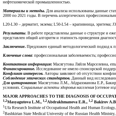
нефтехимической промышленностью.
Материалы и методы.
Для анализа использованы данные стат
2000 по 2021 годы. В перечень аллергических профессиональ
L20-L30 – дерматит, экзема; L50-L54 – крапивница, эритема; J3
Результаты
. В работе представлены данные о структуре и еж
представлен общий алгоритм и этапность проведения диагнос
Заключение
.
Предложен единый методологический подход к пр
Ключевые слова
: профессиональная заболеваемость; професси
Контактная информация
:
Масягутова Ляйля Марселевна, ema
Финансирование.
Исследование не имело спонсорской поддер
Конфликт интересов.
Авторы заявляют об отсутствии конфли
Соблюдение этических стандартов.
Данный вид исследовани
Для цитирования
:
Масягутова Л.М., Абдрахманова Е.Р., Баки
условиях.
Социальные аспекты здоровья населения
[сетевое из
MAJOR APPROACHES TO THE DIAGNOSIS OF OCCUPAT
1,2
1,2
1,2
Masyagutova L.M.,
Abdrakhmanova E.R.,
Bakirov A.B
1
Ufa Research Institute of Occupational Health and Human Ecology,
2
Bashkirian State Medical University of the Russian Health Ministry,