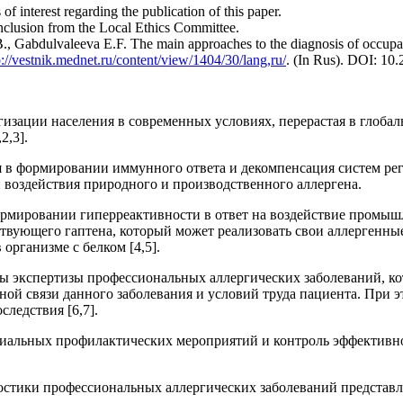
of interest regarding the publication of this paper.
nclusion from the Local Ethics Committee.
Gabdulvaleeva E.F. The main approaches to the diagnosis of occupatio
p://vestnik.mednet.ru/content/view/1404/30/lang,ru/
. (In Rus). DOI: 1
изации населения в современных условиях, перерастая в глоба
2,3].
 в формировании иммунного ответа и декомпенсация систем рег
воздействия природного и производственного аллергена.
формировании гиперреактивности в ответ на воздействие промы
ствующего гаптена, который может реализовать свои аллергенны
организме с белком [4,5].
ы экспертизы профессиональных аллергических заболеваний, к
ой связи данного заболевания и условий труда пациента. При э
ледствия [6,7].
иальных профилактических мероприятий и контроль эффективно
остики профессиональных аллергических заболеваний представ