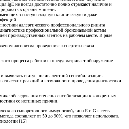
ция IgЕ не всегда достаточно полно отражают наличие и
грировать в органы мишени.
 имеющих зачастую сходную клиническую и даже
нфекций.
агностики аллергического профессионального ринита
 В диагностике профессиональной бронхиальной астмы
ей производственных агентов на рабочем месте. В ряде
звеном алгоритма проведения экспертизы связи
ского процесса работника предусматривает обнаружение
 и выявлять статус поливалентной сенсибилизации.
лактических реакций и возможности проведения диагностики
амике обследования степень сенсибилизации к конкретным
гностики ее истинных причин.
еского сывороточного иммуноглобулина Е и G в тест-
тода составляет от 50 до 90%, что позволяет использовать
иологии [15].