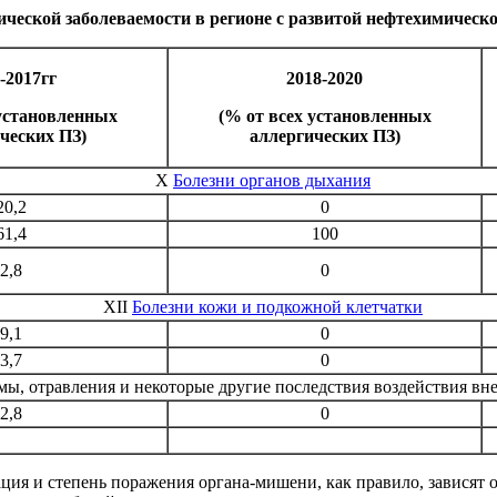
ческой заболеваемости в регионе с развитой нефтехимическ
-2017гг
2018-2020
 установленных
(% от всех установленных
ческих ПЗ)
аллергических ПЗ)
X
Болезни органов дыхания
20,2
0
61,4
100
2,8
0
XII
Болезни кожи и подкожной клетчатки
9,1
0
3,7
0
мы, отравления и некоторые другие последствия воздействия в
2,8
0
ция и степень поражения органа-мишени, как правило, зависят 