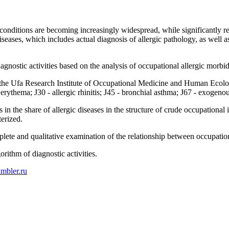
 conditions are becoming increasingly widespread, while significantly r
diseases, which includes actual diagnosis of allergic pathology, as well 
iagnostic activities based on the analysis of occupational allergic morbi
of the Ufa Research Institute of Occupational Medicine and Human Ecolog
erythema; J30 - allergic rhinitis; J45 - bronchial asthma; J67 - exogenou
n the share of allergic diseases in the structure of crude occupational 
terized.
ete and qualitative examination of the relationship between occupation
rithm of diagnostic activities.
mbler.ru