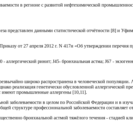
ваемости в регионе с развитой нефтехимической промышленнос
еза представлен данными статистической отчётности [8] и Уфим
Приказу от 27 апреля 2012 г. N 417н «Об утверждении перечня п
0 - аллергический ринит; J45- бронхиальная астма; J67 - экзоген
чрезвычайно широко распространена в человеческой популяции.
днако реализация генетически обусловленной аллергической пр
с имеют промышленные аллергены [10,11].
ьной заболеваемости в целом по Российской Федерации и в изуч
ей структуре профессиональной заболеваемости составляет от 1
щественно бронхиальной астмой тяжёлого течения - стадией кли