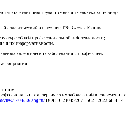
ститута медицины труда и экологии человека за период с
ный аллергический альвеолит; Т78.3 - отек Квинке.
структуре общей профессиональной заболеваемости;
ния и их информативности.
альных аллергических заболеваний с профессией.
 мероприятий.
итетом.
 профессиональных аллергических заболеваний в современных
nt
/
view
/1404/30/
lang
,
ru
/
DOI: 10.21045/2071-5021-2022-68-4-14