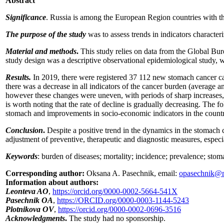
Abstract
Significance
. Russia is among the European Region countries with t
The purpose
of the study
was to assess trends in indicators characte
Material and methods
.
This study relies on data from the Global Bu
study design was a descriptive observational epidemiological study, 
Results.
In 2019, there were registered 37 112 new stomach cancer ca
there was a decrease in all indicators of the cancer burden (average
however these changes were uneven, with periods of sharp increases, d
is worth noting that the rate of decline is gradually decreasing. The 
stomach and improvements in socio-economic indicators in the countr
Conclusion
.
Despite a positive trend in the dynamics in the stomach 
adjustment of preventive, therapeutic and diagnostic measures, espe
Keywords
: burden of diseases; mortality; incidence; prevalence; stom
Corresponding author:
Oksana A. Pasechnik, email:
opasechnik@m
Information about authors:
Leonteva AO
,
https://orcid.org/0000-0002-5664-541X
Pasechnik OA
,
https://ORCID.org/0000-0003-1144-5243
Plotnikova OV
,
https://orcid.org/0000-0002-0696-3516
Acknowledgments
.
The study had no sponsorship.