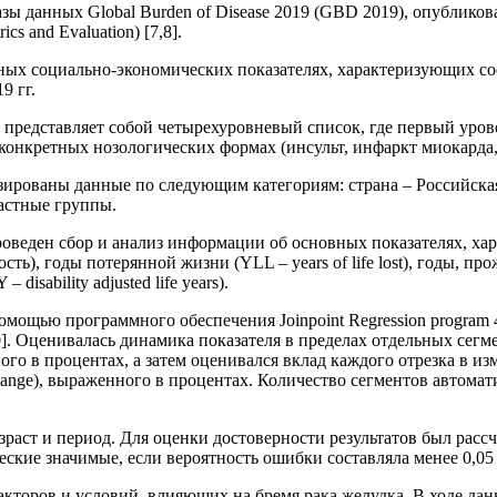
зы данных Global Burden of Disease 2019 (GBD 2019), опубликов
cs and Evaluation) [7,8].
ых социально-экономических показателях, характеризующих сос
9 гг.
представляет собой четырехуровневый список, где первый уров
онкретных нозологических формах (инсульт, инфаркт миокарда, л
ированы данные по следующим категориям: страна – Российская 
астные группы.
проведен сбор и анализ информации об основных показателях, ха
ь), годы потерянной жизни (YLL – years of life lost), годы, прож
sability adjusted life years).
ощью программного обеспечения Joinpoint Regression program 4.
]. Оценивалась динамика показателя в пределах отдельных сегме
ого в процентах, а затем оценивался вклад каждого отрезка в и
hange), выраженного в процентах. Количество сегментов автома
раст и период. Для оценки достоверности результатов был рас
ские значимые, если вероятность ошибки составляла менее 0,05 
акторов и условий, влияющих на бремя рака желудка. В ходе да