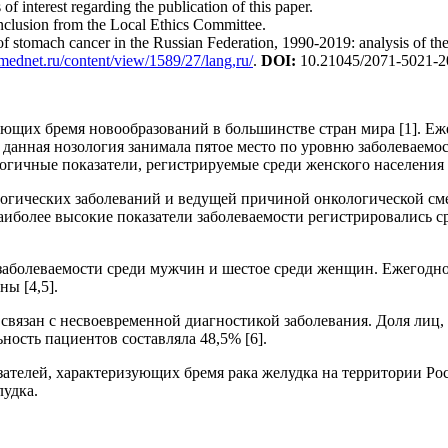
of interest regarding the publication of this paper.
onclusion from the Local Ethics Committee.
stomach cancer in the Russian Federation, 1990-2019: analysis of th
k.mednet.ru/content/view/1589/27/lang,ru/
.
DOI:
10.21045/2071-5021-20
яющих бремя новообразований в большинстве стран мира [1]. Еж
, данная нозология занимала пятое место по уровню заболеваемо
огичные показатели, регистрируемые среди женского населения [
ологических заболеваний и ведущей причиной онкологической с
аиболее высокие показатели заболеваемости регистрировались 
 заболеваемости среди мужчин и шестое среди женщин. Ежегодно
ны [4,5].
связан с несвоевременной диагностикой заболевания. Доля лиц, 
ность пациентов составляла 48,5% [6].
ателей, характеризующих бремя рака желудка на территории Рос
лудка.