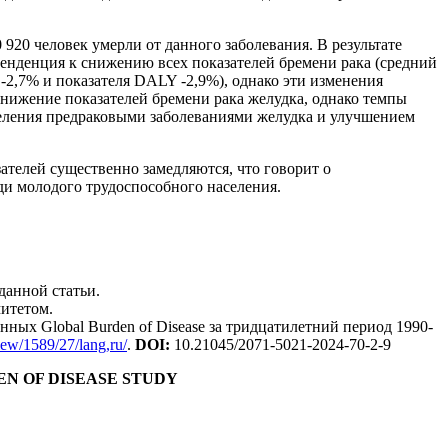
920 человек умерли от данного заболевания. В результате
 тенденция к снижению всех показателей бремени рака (средний
 -2,7% и показателя DALY -2,9%), однако эти изменения
снижение показателей бремени рака желудка, однако темпы
селения предраковыми заболеваниями желудка и улучшением
ателей существенно замедляются, что говорит о
и молодого трудоспособного населения.
данной статьи.
итетом.
нных Global Burden of Disease за тридцатилетний период 1990-
view/1589/27/lang,ru/
.
DOI
:
10.21045/2071-5021-2024-70-2-9
DEN OF DISEASE STUDY