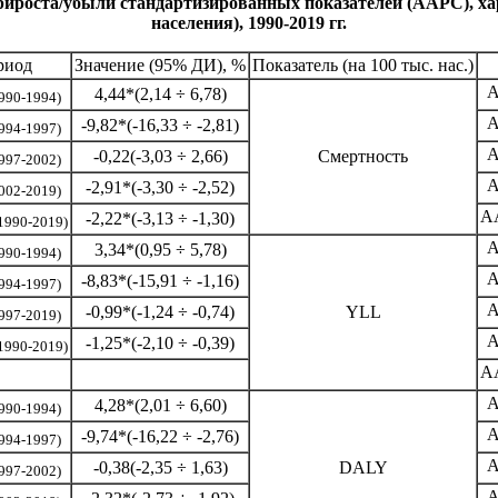
рироста/убыли стандартизированных показателей (AAPC), ха
населения), 1990-2019 гг.
риод
Значение (95% ДИ), %
Показатель (на 100 тыс. нас.)
4,44*(2,14 ÷ 6,78)
990-1994)
-9,82*(-16,33 ÷ -2,81)
994-1997)
-0,22(-3,03 ÷ 2,66)
Смертность
997-2002)
-2,91*(-3,30 ÷ -2,52)
002-2019)
A
-2,22*(-3,13 ÷ -1,30)
1990-2019)
3,34*(0,95 ÷ 5,78)
990-1994)
-8,83*(-15,91 ÷ -1,16)
994-1997)
-0,99*(-1,24 ÷ -0,74)
YLL
997-2019)
-1,25*(-2,10 ÷ -0,39)
1990-2019)
A
4,28*(2,01 ÷ 6,60)
990-1994)
-9,74*(-16,22 ÷ -2,76)
994-1997)
-0,38(-2,35 ÷ 1,63)
DALY
997-2002)