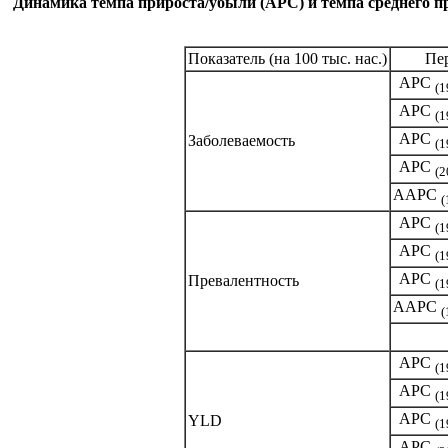
Динамика темпа прироста/убыли (APC) и темпа среднего п
Показатель (на 100 тыс. нас.)
Пе
APC
(1
APC
(1
APC
Заболеваемость
(1
APC
(2
AAPC
(
APC
(1
APC
(1
APC
Превалентность
(1
AAPC
(
APC
(1
APC
(1
APC
YLD
(1
APC