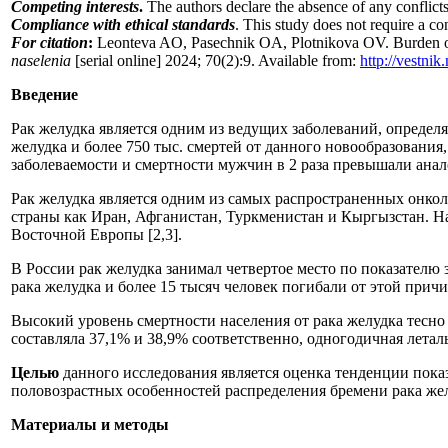
Competing interests
.
The authors declare the absence of any conflicts 
Compliance with ethical standards
. This study does not require a c
For citation
:
Leonteva AO, Pasechnik OA, Plotnikova OV. Burden of 
naselenia
[serial online] 2024; 70(2):9. Available from:
http://vestni
Введение
Рак желудка является одним из ведущих заболеваний, определ
желудка и более 750 тыс. смертей от данного новообразования
заболеваемости и смертности мужчин в 2 раза превышали анал
Рак желудка является одним из самых распространенных онк
страны как Иран, Афганистан, Туркменистан и Кыргызстан. Н
Восточной Европы [2,3].
В России рак желудка занимал четвертое место по показателю
рака желудка и более 15 тысяч человек погибали от этой причи
Высокий уровень смертности населения от рака желудка тесно 
составляла 37,1% и 38,9% соответственно, одногодичная леталь
Целью
данного исследования является оценка тенденции показ
половозрастных особенностей распределения бремени рака же
Материалы и методы