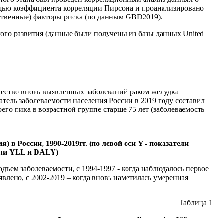
ощью коэффициента корреляции Пирсона и проанализировано
дственные) факторы риска (по данным GBD2019).
ого развития (данные были получены из базы данных United
ичество вновь выявленных заболеваний раком желудка
затель заболеваемости населения России в 2019 году составил
оего пика в возрастной группе старше 75 лет (заболеваемость
в России, 1990-2019гг. (по левой оси Y - показатели
тели YLL и DALY)
дъем заболеваемости, с 1994-1997 - когда наблюдалось первое
явлено, с 2002-2019 – когда вновь наметилась умеренная
Таблица 1