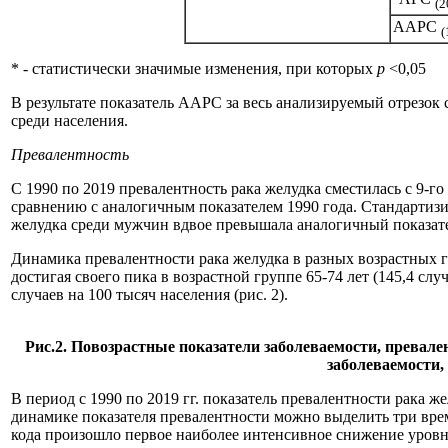
(2
AAPC
(
* - статистически значимые изменения, при которых
p
<0,05
В результате показатель AAPC за весь анализируемый отрезок 
среди населения.
Превалентность
С 1990 по 2019 превалентность рака желудка сместилась с 9-го
сравнению с аналогичным показателем 1990 года. Стандартизир
желудка среди мужчин вдвое превышала аналогичный показате
Динамика превалентности рака желудка в разных возрастных гр
достигая своего пика в возрастной группе 65-74 лет (145,4 слу
случаев на 100 тысяч населения (рис. 2).
Рис.2. Повозрастные показатели заболеваемости, превале
заболеваемости,
В период с 1990 по 2019 гг. показатель превалентности рака ж
динамике показателя превалентности можно выделить три времен
кода произошло первое наиболее интенсивное снижение уровня п