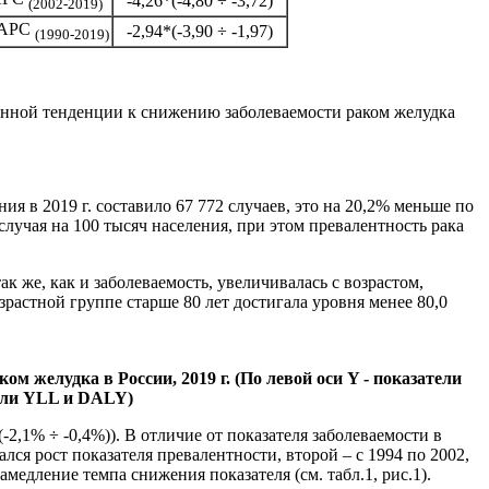
-4,26*(-4,80 ÷ -3,72)
(2002-2019)
APC
-2,94*(-3,90 ÷ -1,97)
(1990-2019)
аженной тенденции к снижению заболеваемости раком желудка
ия в 2019 г. составило 67 772 случаев, это на 20,2% меньше по
лучая на 100 тысяч населения, при этом превалентность рака
 же, как и заболеваемость, увеличивалась с возрастом,
озрастной группе старше 80 лет достигала уровня менее 80,0
 желудка в России, 2019 г. (По левой оси Y - показатели
тели YLL и DALY)
-2,1% ÷ -0,4%)). В отличие от показателя заболеваемости в
лся рост показателя превалентности, второй – с 1994 по 2002,
медление темпа снижения показателя (см. табл.1, рис.1).