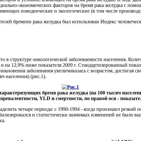
циально-экономических факторов на бремя рака желудка с пом
 имеющих поведенческие и экологические (в том числе произво
телей бремени рака желудка был использован Индекс человеческ
сто в структуре онкологической заболеваемости населения. Кол
г. и на 12,9% ниже показателя 2009 г. Стандартизированный пока
зникновения заболевания увеличивалась с возрастом, достигая св
ч населения) (рис.1).
арактеризующих бремя рака желудка (на 100 тысяч населения) 
 превалентности, YLD и смертности, по правой оси - показа
елить четыре периода: с 1990-1994 - когда произошел резкий по
табилизировался и статистически значимых изменений не было вы
ка.