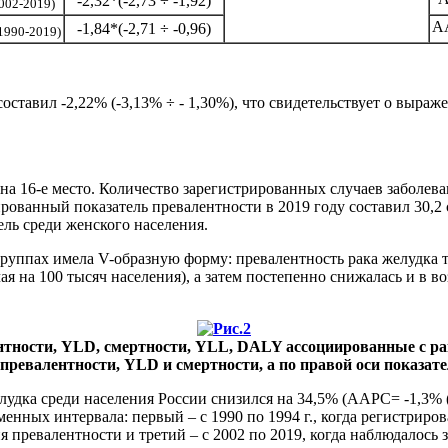
-2,32*(-2,73 ÷ -1,92)
002-2019)
A
-1,84*(-2,71 ÷ -0,96)
1990-2019)
составил -2,22% (-3,13% ÷ - 1,30%), что свидетельствует о выр
 на 16-е место. Количество зарегистрированных случаев заболеван
ованный показатель превалентности в 2019 году составил 30,2 с
ль среди женского населения.
уппах имела V-образную форму: превалентность рака желудка так
чая на 100 тысяч населения), а затем постепенно снижалась и в в
нтности, YLD, смертности, YLL, DALY ассоциированные с раком
 превалентности, YLD и смертности, а по правой оси показа
елудка среди населения России снизился на 34,5% (AAPC= -1,3% (
ных интервала: первый – с 1990 по 1994 г., когда регистрирова
ревалентности и третий – с 2002 по 2019, когда наблюдалось за