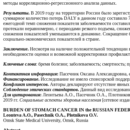
методы корреляционно-регрессионного анализа данных.
Результаты
.
В 2019 году на территории России было зарегист
суммарное количество потерь DALY в данном году составило 72
ежегодной темп снижения показателя заболеваемости составил 
протекали неравномерно, с периодами резкого подъема, сниже
снижения показателей уменьшаются в динамике. Сокращение б
социально-экономических показателей в стране.
Заключение
.
Несмотря на наличие положительной тенденции в 
необходимости оценки и возможной корректировки профилакти
Ключевые слова
: бремя болезни; заболеваемость; смертность; 
Контактная информация
:
Пасечник Оксана Александровна, e
Финансирование
.
Исследование не имело спонсорской поддер
Конфликт интересов
.
Авторы декларируют отсутствие явных 
Соблюдение этических стандартов
.
Данный вид исследовани
Для цитирования
:
Леонтьева А.О., Пасечник О.А., Плотникова
2019 гг.
Социальные аспекты здоровья населения
[сетевое издан
BURDEN OF STOMACH CANCER IN the RUSSIAN FEDERA
Leonteva A.O., Pasechnik O.A., Plotnikova O.V.
Omsk State Medical University, Omsk, Russia