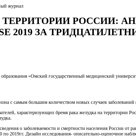
ный журнал
А ТЕРРИТОРИИ РОССИИ: А
E 2019 ЗА ТРИДЦАТИЛЕТНИЙ
 образования «Омский государственный медицинский универси
иона с самым большим количеством новых случаев заболеваний и
зателей, характеризующих бремя рака желудка на территории Ро
лудка.
ведения о заболеваемости и смертности населения России от ра
1990 по 2019гг. Дизайн исследования- описательно-оценочное на