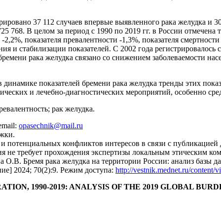
рировано 37 112 случаев впервые выявленного рака желудка и 30 
5 768. В целом за период с 1990 по 2019 гг. в России отмечена
-2,2%, показателя превалентности -1,3%, показателя смертности
ния и стабилизации показателей. С 2002 года регистрировалось 
ремени рака желудка связано со снижением заболеваемости на
динамике показателей бремени рака желудка тренды этих показ
ческих и лечебно-диагностических мероприятий, особенно сред
превалентность; рак желудка.
mail:
opasechnik@mail.ru
жки.
и потенциальных конфликтов интересов в связи с публикацией 
я не требует прохождения экспертизы локальным этическим ком
 О.В. Бремя рака желудка на территории России: анализ базы да
ие] 2024; 70(2):9. Режим доступа:
http://vestnik.mednet.ru/content/
TION, 1990-2019: ANALYSIS OF THE 2019 GLOBAL BUR