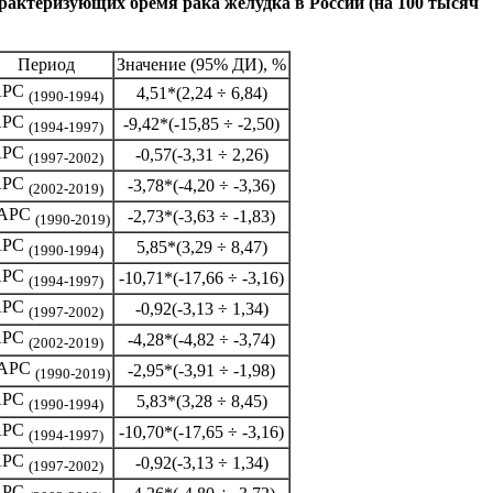
рактеризующих бремя рака желудка в России (на 100 тысяч
Период
Значение (95% ДИ), %
APC
4,51*(2,24 ÷ 6,84)
(1990-1994)
APC
-9,42*(-15,85 ÷ -2,50)
(1994-1997)
APC
-0,57(-3,31 ÷ 2,26)
(1997-2002)
APC
-3,78*(-4,20 ÷ -3,36)
(2002-2019)
APC
-2,73*(-3,63 ÷ -1,83)
(1990-2019)
APC
5,85*(3,29 ÷ 8,47)
(1990-1994)
APC
-10,71*(-17,66 ÷ -3,16)
(1994-1997)
APC
-0,92(-3,13 ÷ 1,34)
(1997-2002)
APC
-4,28*(-4,82 ÷ -3,74)
(2002-2019)
APC
-2,95*(-3,91 ÷ -1,98)
(1990-2019)
APC
5,83*(3,28 ÷ 8,45)
(1990-1994)
APC
-10,70*(-17,65 ÷ -3,16)
(1994-1997)
APC
-0,92(-3,13 ÷ 1,34)
(1997-2002)
APC