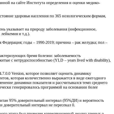
анной на сайте Института определения и оценки медико-
тояние здоровья населения по 365 нозологическим формам,
ень указывает на природу заболевания (инфекционное,
ейкемия и т.д.).
Федерация; годы – 1990-2019; причина – рак желудка; пол –
рактеризующих бремя болезни: заболеваемость
итые с нетрудоспособностью (YLD – years lived with disability),
7.0.0 Version, которое позволяет оценить динамику
нтов, которая количественно выражается в виде ежегодного
зменение динамики показателя и рассчитывался темп среднего
тически генерировалось программой на основании более
считан 95% доверительный интервал (95%ДИ) и вероятность
и доверительный интервал не пересекал 0.
нного этапа был проведен корреляционный анализ данных о