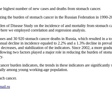
he highest number of new cases and deaths from stomach cancer.
rizing the burden of stomach cancer in the Russian Federation in 1990-2
rden of Disease Study on the incidence of and mortality from stomach c
where we employed correlation and regression analysis.
ses and 30 920 stomach cancer deaths in Russia, which resulted in a t
 annual decline in incidence equaled to 2.2% and a 1.3% decline in prev
ecreases, and stabilization of the indicators. Since 2002, a more gradu
following two factors played a major role in reducing the burden of stom
y.
cancer burden indicators, the trends in these indicators are significantl
cially among young working-age population.
ach cancer.
ail.ru