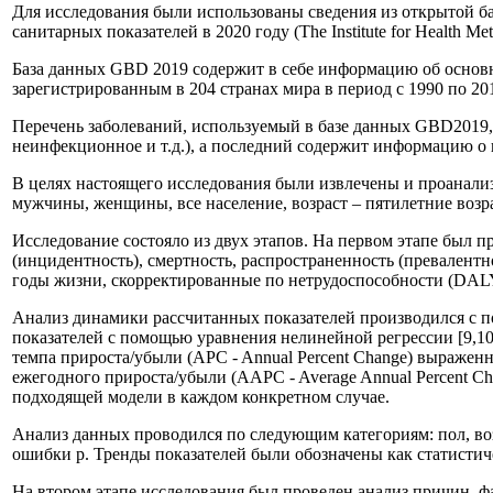
Для исследования были использованы сведения из открытой ба
санитарных показателей в 2020 году (The Institute for Health Metri
База данных GBD 2019 содержит в себе информацию об основн
зарегистрированным в 204 странах мира в период с 1990 по 201
Перечень заболеваний, используемый в базе данных GBD2019, 
неинфекционное и т.д.), а последний содержит информацию о к
В целях настоящего исследования были извлечены и проанализ
мужчины, женщины, все население, возраст – пятилетние возр
Исследование состояло из двух этапов. На первом этапе был 
(инцидентность), смертность, распространенность (превалентност
годы жизни, скорректированные по нетрудоспособности (DALY – di
Анализ динамики рассчитанных показателей производился с пом
показателей с помощью уравнения нелинейной регрессии [9,10
темпа прироста/убыли (APC - Annual Percent Change) выраженн
ежегодного прироста/убыли (AAPC - Average Annual Percent C
подходящей модели в каждом конкретном случае.
Анализ данных проводился по следующим категориям: пол, воз
ошибки p. Тренды показателей были обозначены как статистиче
На втором этапе исследования был проведен анализ причин, ф