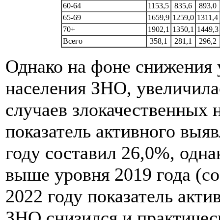
60-64
1153,5
835,6
893,0
65-69
1659,9
1259,0
1311,4
70+
1902,1
1350,1
1449,3
Всего
358,1
281,1
296,2
Однако на фоне снижения 
населения ЗНО, увеличила
случаев злокачественных 
показатель активного выя
году составил 26,0%, одна
выше уровня 2019 года (со
2022 году показатель акти
ЗНО снизился и практичес