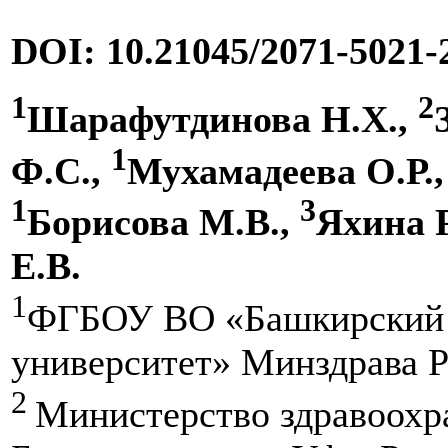
DOI: 10.21045/2071-5021-
1
2
Шарафутдинова Н.Х.,
1
Ф.С.,
Мухамадеева О.Р.
1
3
Борисова М.В.,
Яхина Р
Е.В.
1
ФГБОУ ВО «Башкирский 
университет» Минздрава Ро
2
Министерство здравоохр