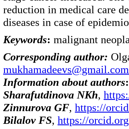
reduction in medical care del
diseases in case of epidemio
Keywords
:
malignant neopla
Corresponding author:
Olga
mukhamadeevs@gmail.com
Information about authors
:
Sharafutdinova NKh
,
https
Zinnurova GF
,
https://orc
Bilalov FS
,
https://orcid.o