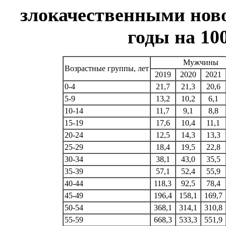
злокачественными ново
годы на 10
Мужчины
Возрастные группы, лет
2019
2020
2021
0-4
21,7
21,3
20,6
5-9
13,2
10,2
6,1
10-14
11,7
9,1
8,8
15-19
17,6
10,4
11,1
20-24
12,5
14,3
13,3
25-29
18,4
19,5
22,8
30-34
38,1
43,0
35,5
35-39
57,1
52,4
55,9
40-44
118,3
92,5
78,4
45-49
196,4
158,1
169,7
50-54
368,1
314,1
310,8
55-59
668,3
533,3
551,9