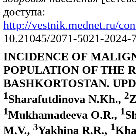
доступа:
http://vestnik.mednet.ru/co
10.21045/2071-5021-2024-7
INCIDENCE OF MALIG
POPULATION OF THE R
BASHKORTOSTAN. UPDA
1
2
Sharafutdinova N.Kh.,
Z
1
1
Mukhamadeeva O.R.,
S
3
1
M.V.,
Yakhina R.R.,
Kha