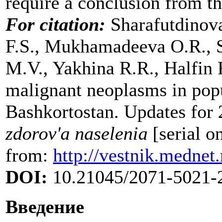
require a conclusion from t
For citation:
Sharafutdinov
F.S., Mukhamadeeva O.R., 
M.V., Yakhina R.R., Halfin 
malignant neoplasms in popu
Bashkortostan. Updates for
zdorov'a naselenia
[serial o
from:
http://vestnik.mednet
DOI:
10.21045/2071-5021-2
Введение