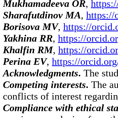
Mukhamadeeva OR
,
https:
Sharafutdinov MA
,
https:/
Borisova MV
,
https://orci
Yakhina RR
,
https://orcid.
Khalfin RM
,
https://orcid
Perina EV
,
https://orcid.o
Acknowledgments
.
The stud
Competing interests
.
The aut
conflicts of interest regardi
Compliance with ethical st