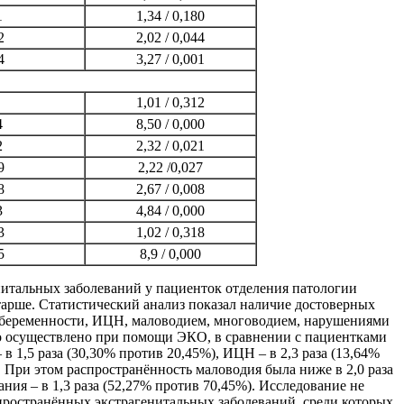
1
1,34 / 0,180
2
2,02 / 0,044
4
3,27 / 0,001
1,01 / 0,312
4
8,50 / 0,000
2
2,32 / 0,021
9
2,22 /0,027
8
2,67 / 0,008
3
4,84 / 0,000
3
1,02 / 0,318
5
8,9 / 0,000
нитальных заболеваний у пациенток отделения патологии
тарше. Статистический анализ показал наличие достоверных
я беременности, ИЦН, маловодием, многоводием, нарушениями
было осуществлено при помощи ЭКО, в сравнении с пациентками
 1,5 раза (30,30% против 20,45%), ИЦН – в 2,3 раза (13,64%
). При этом распространённость маловодия была ниже в 2,0 раза
ания – в 1,3 раза (52,27% против 70,45%). Исследование не
пространённых экстрагенитальных заболеваний, среди которых