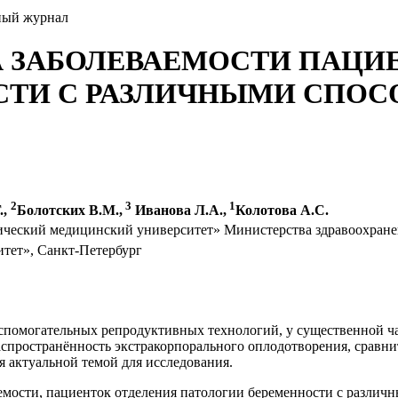
ный журнал
 ЗАБОЛЕВАЕМОСТИ ПАЦИ
ТИ С РАЗЛИЧНЫМИ СПОС
2
3
1
.,
Болотских В.М.,
Иванова Л.А.,
Колотова А.С.
ческий медицинский университет» Министерства здравоохране
тет», Санкт-Петербург
вспомогательных репродуктивных технологий, у существенной ча
пространённость экстракорпорального оплодотворения, сравнит
я актуальной темой для исследования.
мости, пациенток отделения патологии беременности с различны