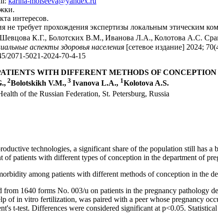
il:
karina-moiseeva@yandex.ru
жки.
кта интересов.
я не требует прохождения экспертизы локальным этическим ком
 Шевцова К.Г., Болотских В.М.,
Иванова Л.А.,
Колотова А.С. Сра
иальные
аспекты здоровья населения
[сетевое издание] 2024; 70(
45/2071-5021-2024-70-4-15
ATIENTS WITH DIFFERENT METHODS OF CONCEPTION
2
3
1
.,
Bolotskikh V.M.,
Ivanova L.A.,
Kolotova A.S.
Health of the Russian Federation, St. Petersburg, Russia
roductive technologies, a significant share of the population still has a b
t of patients with different types of conception in the department of pr
morbidity among patients with different methods of conception in the 
from 1640 forms No. 003/u on patients in the pregnancy pathology depar
p of in vitro fertilization, was paired with a peer whose pregnancy occu
nt's t-test. Differences were considered significant at p<0.05. Statisti