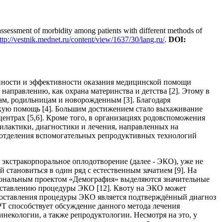
sessment of morbidity among patients with different methods of
ttp://vestnik.mednet.ru/content/view/1637/30/lang,ru/
.
DOI
:
тупности и эффективности оказания медицинской помощи
направлению, как охрана материнства и детства [2]. Этому в
м, родильницам и новорожденным [3]. Благодаря
кую помощь [4]. Большим достижением стало выхаживание
нтрах [5,6]. Кроме того, в организациях родовспоможения
илактики, диагностики и лечения, направленных на
ы отделения вспомогательных репродуктивных технологий
экстракорпоральное оплодотворение (далее - ЭКО), уже не
 становиться в один ряд с естественным зачатием [9]. На
циональным проектом «Демография» выделяются значительные
едоставлению процедуры ЭКО [12]. Квоту на ЭКО может
едоставления процедуры ЭКО является подтверждённый диагноз
РТ способствует обсуждение данного метода лечения
некологии, а также репродуктологии. Несмотря на это, у