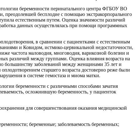
патологии беременности перинатального центра ФГБОУ ВО
и, преодолевшей бесплодие с помощью экстракорпорального
ступила естественным путем. Оценка значимости различий
обработка данных осуществлялась при помощи программных
плодотворения, в сравнении с пациентками с естественным
ваниями и Ковидом, истмико-цервикальной недостаточности,
ниже частота маловодия, многоводия, варикозной болезни и
ных различий между группами. Оценка влияния возраста на
 по большинству заболеваний между женщинами 35 лет и
м оплодотворением старшего возраста достоверно реже были
арушения в системе гемостаза и миома матки.
ологии беременности с различными способами зачатия
олеваемость, осложнившую беременность, у пациенток
воохранения для совершенствования оказания медицинской
еременности; беременные; заболеваемость беременных;