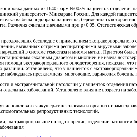
копировка данных из 1640 форм №003/у пациенток отделения 
цинский университет» Минздрава России. Для каждой пациентк
ительства была подобрана пациентка, беременность которой на
ента. Различия считали значимыми при р<0,05. Статистическая 
 преодолевших бесплодие с применением экстракорпорального о
ожнений, вызванных острыми респираторными вирусными заболе
нарушений в системе гемостаза и миомы матки. При этом была 
ь гестационным сахарным диабетом и миопией не имела достовер
при помощи экстракорпорального оплодотворения, показала, что
 различий. Установлено, что у пациенток с экстракорпоральны
 наблюдалась преэклампсия, многоводие, варикозная болезнь, н
сти и экстрагенитальной патологии у пациенток отделения пат
и отдельных заболеваний. Установлено влияние возраста на заб
т использоваться акушер-гинекологами и организаторами здра
спомогательных репродуктивных технологий.
и; экстракорпоральное оплодотворение; отделение патологии б
заболевания