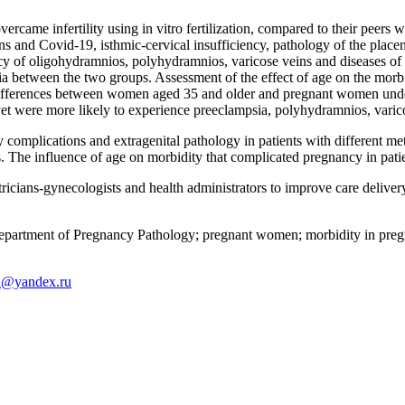
came infertility using in vitro fertilization, compared to their peers w
ns and Covid-19, isthmic-cervical insufficiency, pathology of the placen
ncy of oligohydramnios, polyhydramnios, varicose veins and diseases of
pia between the two groups. Assessment of the effect of age on the morb
 differences between women aged 35 and older and pregnant women under 3
yet were more likely to experience preeclampsia, polyhydramnios, varico
 complications and extragenital pathology in patients with different 
ases. The influence of age on morbidity that complicated pregnancy in pa
icians-gynecologists and health administrators to improve care deliver
n; Department of Pregnancy Pathology; pregnant women; morbidity in pre
a@yandex.ru