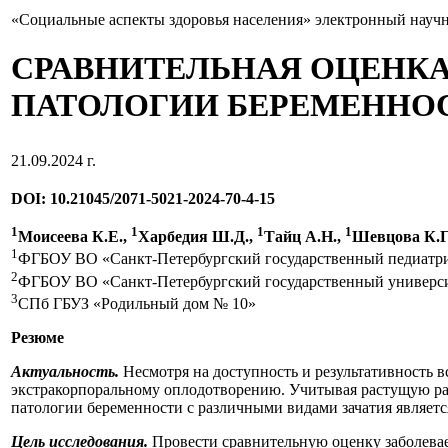
«Социальные аспекты здоровья населения» электронный науч
СРАВНИТЕЛЬНАЯ ОЦЕНКА
ПАТОЛОГИИ БЕРЕМЕННОС
21.09.2024 г.
DOI: 10.21045/2071-5021-2024-70-4-15
1
1
1
1
Моисеева К.Е.,
Харбедия Ш.Д.,
Тайц А.Н.,
Шевцова К.Г
1
ФГБОУ ВО «Санкт-Петербургский государственный педиатри
2
ФГБОУ ВО «Санкт-Петербургский государственный универси
3
СПб ГБУЗ «Родильный дом № 10»
Резюме
Актуальность.
Несмотря на доступность и результативность 
экстракорпоральному оплодотворению. Учитывая растущую рас
патологии беременности с различными видами зачатия являетс
Цель исследования.
Провести сравнительную оценку заболевае