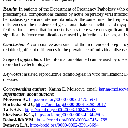
Results.
In patients of the Department of Pregnancy Pathology who over
preeclampsia, complications caused by acute respiratory viral infectio
hemostasis system and uterine fibroids. At the same time, the freque
differences in the incidence of gestational diabetes mellitus and myo
fertilization showed that for most diseases there were no significant
significantly fewer complications caused by infectious diseases, and 
Conclusion.
A comparative assessment of the frequency of pregnancy
reliable significant differences in the prevalence of individual dise
Scope of application.
The information obtained can be used by obstetr
reproductive technologies.
Keywords
:
assisted reproductive technologies; in vitro fertilizatio
diseases
Corresponding author:
Karina E. Moiseeva, еmail:
karina-moiseev
Information about authors:
Moiseeva K.
,
http://orcid.org/0000-0002-3476-5971
Harbedia Sh.D.,
https://orcid.org/0000-0001-8285-2917
Taits A.N.,
https://orcid.org/0000-0003-1084-260X
Shevtsova K.G.,
http://orcid.org/0000-0003-4234-2503
Bolotskikh V.M.
,
https://orcid.org/0000-0003-4745-1768
Ivanova L.A,
http://orcid.org/0000-0002-3391-6694