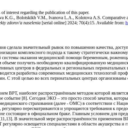
of interest regarding the publication of this paper.
va K.G., Bolotskikh V.M., Ivanova L.A., Kolotova A.S. Comparative as
ekty zdorov'a naselenia
[serial online] 2024; 70(4):15. Available from:
h
нения сделала значительный рывок по повышению качества, дос
анизации комплексного подхода к такому стратегически важному 
й системы оказания медицинской помощи беременным, роженица
ом объеме получить необходимую квалифицированную медицинс
ивных центров в федеральных и региональных перинатальных це
оводится разработка современных медицинских технологий проф
ин. С этой целью во всех перинатальных центрах организован
ием ВРТ, наиболее распространённым методом которой является 
 событие [8]. Сегодня ЭКО – это просто способ зачатия, который
 медицинского страхования (далее - ОМС) в соответствии с На
го, регулярно пересматриваются и упрощаются требования к пр
 не состоящие в официальном браке. Главным условием для пр
11,13]. В значительной мере распространённости применения В
регулярно освещается специалистами в области акушерства и ги