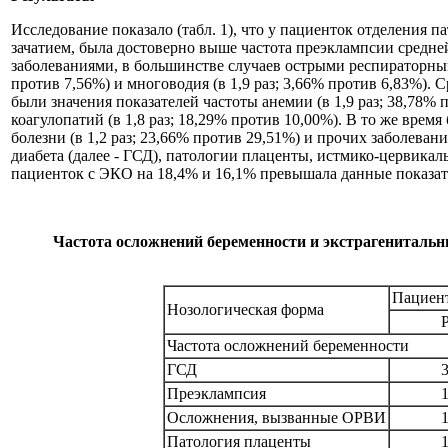
Исследование показало (табл. 1), что у пациенток отделения
зачатием, была достоверно выше частота преэклампсии средней
заболеваниями, в большинстве случаев острыми респираторными
против 7,56%) и многоводия (в 1,9 раз; 3,66% против 6,83%).
были значения показателей частоты анемии (в 1,9 раз; 38,78% 
коагулопатий (в 1,8 раз; 18,29% против 10,00%). В то же врем
болезни (в 1,2 раз; 23,66% против 29,51%) и прочих заболеван
диабета (далее - ГСД), патологии плаценты, истмико-цервика
пациенток с ЭКО на 18,4% и 16,1% превышала данные показате
Частота осложнений беременности и экстрагенитальны
Пациент
Нозологическая форма
Частота осложнений беременности
ГСД
Преэклампсия
Осложнения, вызванные ОРВИ
Патология плаценты