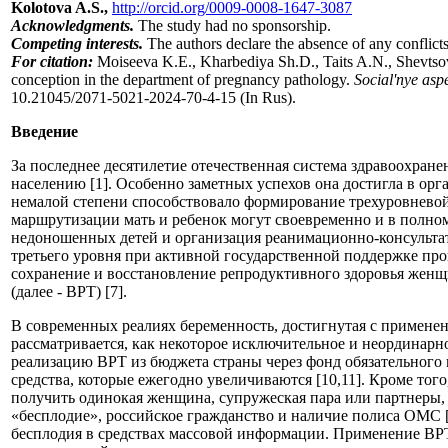
Kolotova A.S.,
http://orcid.org/0009-0008-1647-3087
Acknowledgments.
The study had no sponsorship.
Competing interests.
The authors declare the absence of any conflicts 
For citation:
Moiseeva K.E., Kharbediya Sh.D., Taits A.N., Shevtso
conception in the department of pregnancy pathology.
Social'nye asp
10.21045/2071-5021-2024-70-4-15
(In Rus).
Введение
За последнее десятилетие отечественная система здравоохра
населению [1]. Особенно заметных успехов она достигла в орг
немалой степени способствовало формирование трехуровнево
маршрутизации мать и ребенок могут своевременно и в полн
недоношенных детей и организация реанимационно-консультат
третьего уровня при активной государственной поддержке пр
сохранение и восстановление репродуктивного здоровья женщ
(далее - ВРТ) [7].
В современных реалиях беременность, достигнутая с применен
рассматривается, как некоторое исключительное и неординарное
реализацию ВРТ из бюджета страны через фонд обязательного
средства, которые ежегодно увеличиваются [10,11]. Кроме то
получить одинокая женщина, супружеская пара или партнеры,
«бесплодие», российское гражданство и наличие полиса ОМС [
бесплодия в средствах массовой информации. Применение ВРТ 