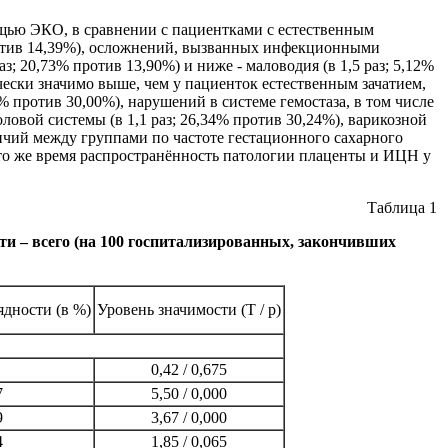
мощью ЭКО, в сравнении с пациентками с естественным
 против 14,39%), осложнений, вызванных инфекционными
 20,73% против 13,90%) и ниже - маловодия (в 1,5 раз; 5,12%
чески значимо выше, чем у пациенток естественным зачатием,
7% против 30,00%), нарушений в системе гемостаза, в том числе
ловой системы (в 1,1 раз; 26,34% против 30,24%), варикозной
зличий между группами по частоте гестационного сахарного
 то же время распространённость патологии плаценты и ИЦН у
Таблица 1
ти – всего (на 100 госпитализированных, закончивших
ядности (в %)
Уровень значимости (T / p)
1
0,42 / 0,675
7
5,50 / 0,000
9
3,67 / 0,000
4
1,85 / 0,065