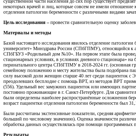
существенной части населения до сих пор существует предвз
некоторых врачей и лиц, которые совсем не имели отношение
отделения патологии беременности с различными видами зачат
Цель исследования –
провести сравнительную оценку заболев
Материалы и методы
Базой настоящего исследования явилось отделение патологи
университет» Минздрава России (СПбГПМУ), относящийся к а
СПбГБУЗ «Родильный дом №10». На первом этапе была прове
стационарных условиях, в условиях дневного стационара» н
перинатального центра СПбГПМУ в 2018-2024 гг. (основная гр
семейному положению и месту жительства была подобрана пац
силу высокой доли женщин старше 40 лет среди пациенток с Э
преодолевших бесплодие с помощь ВРТ, из методов ВРТ применя
(556). Удельный вес замужних пациенток или имеющих партне
постоянно проживающие в г. Санкт-Петербурге. Для сравнител
были определены наиболее распространённые осложнения берем
возраст пациентки отделения патологии беременности был 31,1
Были рассчитаны экстенсивные показатели, средняя арифметич
больший по числовому значению). Оценка значимости различий
обработка данных осуществлялась при помощи программных пакет
Результаты