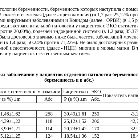
 патологии беременности, беременность которых наступила с по
 тяжести и тяжелая (далее - преэклампсия) (в 1,7 раз; 25,12%
 вирусными заболеваниями и Ковидом (далее - ОРВИ) (в 1,5 раз;
 Среди экстрагенитальной патологии у пациенток с ЭКО статисти
против 20,00%), болезней эндокринной системы (в 1,2 раза; 35,3
я была достоверно значимо ниже была частота заболеваний мочепо
ий (в 1,4 раза; 50,24% против 71,22%). Не было достоверных ра
льной недостаточности (далее - ИЦН), миопии и миомы матки. В
ли у пациенток с естественным зачатием.
х заболеваний у пациенток отделения патологии беременнос
беременность и в абс.)
ки с естественным зачатием
Пациентки с ЭКО
Показатель нагл
Р (в %) ±m
Абс.
Р (в %) ±m
Абс.
31,46±1,62
258
30,49±1,61
250
-3,
14,39±1,22
118
25,12±1,52
206
42,
13,90±1,21
114
20,73±1,42
170
32,
15,12±1,25
124
18,54±1,36
152
18,