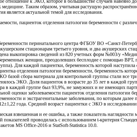
ятое отношение к ЭКО, которое в большинстве случаев навеяно 
 к медицине. Таким образом, учитывая растущую распространённ
ия является актуальной темой для исследования.
аемости, пациенток отделения патологии беременности с различн
и беременности перинатального центра ФГБОУ ВО «Санкт-Петер
кушерским стационарам третьего уровня, и два акушерских ст
дена выкопировка сведений из 820 учетных форм №003/у «Меди
а беременных женщин, преодолевших бесплодие с помощью ВРТ, 
уппа). Для каждой пациентки, беременность которой наступила с
иентка отделения патологии беременности, беременность которо
КО базой сбора материала для контрольной группы стали все тр
лось ЭКО. Доля пациенток в возрасте до 35 лет в каждой группе
ра в каждой группе был 93,9%, не замужних и не имеющих партн
ьной оценки заболеваемости пациенток отделения патологии бе
енности и экстрагенитальные заболевания, по которым далее пр
2±1,22 года. Средний возраст пациентки с ЭКО в исследовании 
еская взвешенная и ее ошибка, а также показатель наглядности 
 показателей проводилась с использованием t-критерия Стьюден
ов MS Office-2016 и StatSoft-Statistica 10.0.