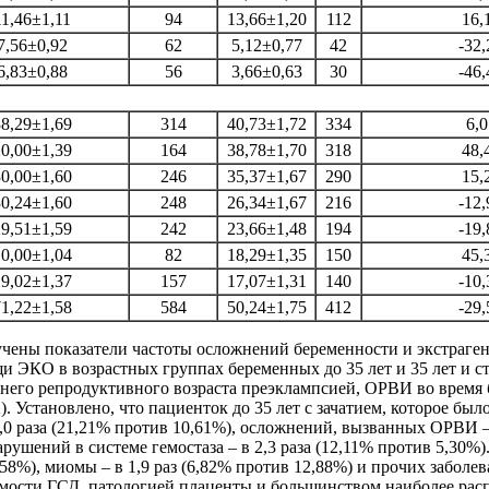
11,46±1,11
94
13,66±1,20
112
16,
7,56±0,92
62
5,12±0,77
42
-32,
6,83±0,88
56
3,66±0,63
30
-46,
38,29±1,69
314
40,73±1,72
334
6,0
20,00±1,39
164
38,78±1,70
318
48,
30,00±1,60
246
35,37±1,67
290
15,
30,24±1,60
248
26,34±1,67
216
-12,
29,51±1,59
242
23,66±1,48
194
-19,
10,00±1,04
82
18,29±1,35
150
45,
19,02±1,37
157
17,07±1,31
140
-10,
71,22±1,58
584
50,24±1,75
412
-29,
учены показатели частоты осложнений беременности и экстраге
щи ЭКО в возрастных группах беременных до 35 лет и 35 лет и с
ннего репродуктивного возраста преэклампсией, ОРВИ во врем
2). Установлено, что пациенток до 35 лет с зачатием, которое 
,0 раза (21,21% против 10,61%), осложнений, вызванных ОРВИ – в
нарушений в системе гемостаза – в 2,3 раза (12,11% против 5,30%
,58%), миомы – в 1,9 раз (6,82% против 12,88%) и прочих заболев
мости ГСД, патологией плаценты и большинством наиболее рас