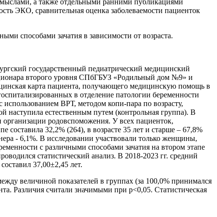
домыслами, а также отдельными ранними публикациями
ость ЭКО, сравнительная оценка заболеваемости пациенток
ыми способами зачатия в зависимости от возраста.
бургский государственный педиатрический медицинский
ационара второго уровня СПбГБУЗ «Родильный дом №9» и
цинская карта пациента, получающего медицинскую помощь в
госпитализированных в отделение патологии беременности
 использованием ВРТ, методом копи-пара по возрасту,
й наступила естественным путем (контрольная группа). В
и организации родовспоможения. У всех пациенток,
 составила 32,2% (264), в возрасте 35 лет и старше – 67,8%
ера - 6,1%. В исследовании участвовали только женщины,
ременности с различными способами зачатия на втором этапе
оводился статистический анализ. В 2018-2023 гг. средний
составил 37,00±2,45 лет.
между величиной показателей в группах (за 100,0% принимался
та. Различия считали значимыми при р<0,05. Статистическая