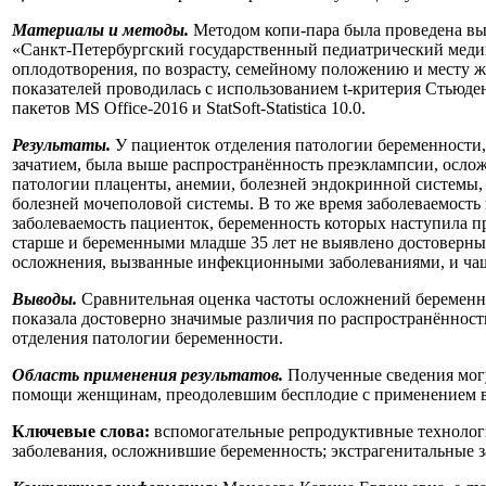
Материалы и методы.
Методом копи-пара была проведена вы
«Санкт-Петербургский государственный педиатрический меди
оплодотворения, по возрасту, семейному положению и месту ж
показателей проводилась с использованием t-критерия Стьюд
пакетов MS Office-2016 и StatSoft-Statistica 10.0.
Результаты.
У пациенток отделения патологии беременности,
зачатием, была выше распространённость преэклампсии, осл
патологии плаценты, анемии, болезней эндокринной системы, 
болезней мочеполовой системы. В то же время заболеваемост
заболеваемость пациенток, беременность которых наступила 
старше и беременными младше 35 лет не выявлено достоверных
осложнения, вызванные инфекционными заболеваниями, и чаще
Выводы.
Сравнительная оценка частоты осложнений беременно
показала достоверно значимые различия по распространённост
отделения патологии беременности.
Область применения результатов.
Полученные сведения могу
помощи женщинам, преодолевшим бесплодие с применением в
Ключевые слова:
вспомогательные репродуктивные технологи
заболевания, осложнившие беременность; экстрагенитальные 