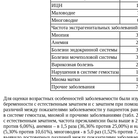
ИЦН
Маловодие
Многоводие
Частота экстрагенитальных заболеваний
Миопия
Анемия
Болезни эндокринной системы
Болезни мочеполовой системы
Варикозная болезнь
Нарушения в системе гемостаза
Миома матки
Прочие заболевания
Для оценки возрастных особенностей заболеваемости были из
беременности с естественным зачатием и с зачатием при помо
различий между показателями заболеваемости у пациенток ра
в системе гемостаза, миомой и прочими заболеваниями (табл. 
с естественным зачатием, частота преэклампсии была выше в 2
против 6,06%), анемии – в 1,5 раза (36,36% против 25,00%) и 
(5,30% против 10,61%), многоводия - в 5,0 раз (1,52% против 7
выявило достоверных различий между показателями заболевае