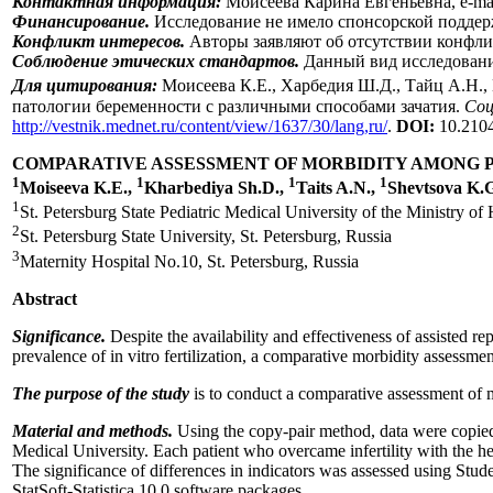
Контактная информация:
Моисеева Карина Евгеньевна, е-ma
Финансирование.
Исследование не имело спонсорской поддер
Конфликт интересов.
Авторы заявляют об отсутствии конфли
Соблюдение этических стандартов.
Данный вид исследовани
Для цитирования:
Моисеева К.Е., Харбедия Ш.Д., Тайц А.Н.,
патологии беременности с различными способами зачатия.
Соц
http://vestnik.mednet.ru/content/view/1637/30/lang,ru/
.
DOI:
10.210
COMPARATIVE ASSESSMENT OF MORBIDITY AMONG P
1
1
1
1
Moiseeva K.E.,
Kharbediya Sh.D.,
Taits A.N.,
Shevtsova K.G
1
St. Petersburg State Pediatric Medical University of the Ministry of 
2
St. Petersburg State University, St. Petersburg, Russia
3
Maternity Hospital No.10, St. Petersburg, Russia
Abstract
Significance.
Despite the availability and effectiveness of assisted rep
prevalence of in vitro fertilization, a comparative morbidity assessmen
The purpose of the study
is to conduct a comparative assessment of 
Material and methods.
Using the copy-pair method, data were copied 
Medical University. Each patient who overcame infertility with the hel
The significance of differences in indicators was assessed using Stude
StatSoft-Statistica 10.0 software packages.