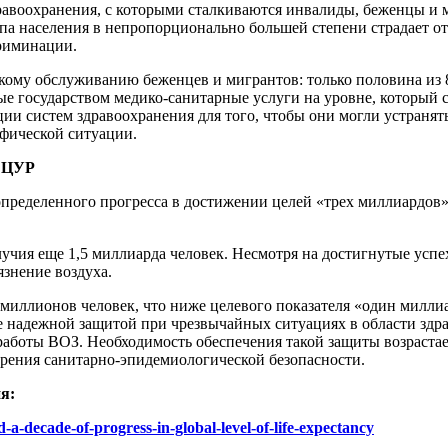
равоохранения, с которыми сталкиваются инвалиды, беженцы и 
ппа населения в непропорционально большей степени страдает от
риминации.
ому обслуживанию беженцев и мигрантов: только половина из 84
ые государством медико-санитарные услуги на уровне, который 
ции систем здравоохранения для того, чтобы они могли устранят
фической ситуации.
и ЦУР
пределенного прогресса в достижении целей «трех миллиардов» 
олучия еще 1,5 миллиарда человек. Несмотря на достигнутые успе
знение воздуха.
иллионов человек, что ниже целевого показателя «один миллиард
 надежной защитой при чрезвычайных ситуациях в области здра
боты ВОЗ. Необходимость обеспечения такой защиты возрастает
 зрения санитарно-эпидемиологической безопасности.
я:
a-decade-of-progress-in-global-level-of-life-expectancy