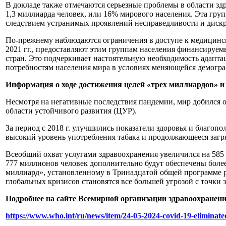
В докладе также отмечаются серьезные проблемы в области зд
1,3 миллиарда человек, или 16% мирового населения. Эта гру
следствием устранимых проявлений несправедливости и диск
По-прежнему наблюдаются ограничения в доступе к медицинск
2021 гг., предоставляют этим группам населения финансируем
стран. Это подчеркивает настоятельную необходимость адапта
потребностям населения мира в условиях меняющейся демогра
Информация о ходе достижения целей «трех миллиардов» 
Несмотря на негативные последствия пандемии, мир добился о
области устойчивого развития (ЦУР).
За период с 2018 г. улучшились показатели здоровья и благоп
высокий уровень употребления табака и продолжающееся загря
Всеобщий охват услугами здравоохранения увеличился на 585 м
777 миллионов человек дополнительно будут обеспечены более
миллиард», установленному в Тринадцатой общей программе ра
глобальных кризисов становятся все большей угрозой с точки
Подробнее на сайте Всемирной организации здравоохранени
https://www.who.int/ru/news/item/24-05-2024-covid-19-eliminated-