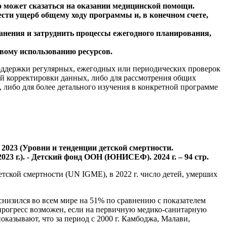
о может сказаться на оказании медицинской помощи.
сти ущерб общему ходу программы и, в конечном счете,
анения и затруднить процессы ежегодного планирования,
евому использованию ресурсов.
поддержки регулярных, ежегодных или периодических проверок
ой корректировки данных, либо для рассмотрения общих
 либо для более детального изучения в конкретной программе
ort 2023 (Уровни и тенденции детской смертности.
3 г.). - Детский фонд ООН (ЮНИСЕФ). 2024 г. – 94 стр.
кой смертности (UN IGME), в 2022 г. число детей, умерших
т снизился во всем мире на 51% по сравнению с показателем
 прогресс возможен, если на первичную медико-санитарную
оказывают, что за период с 2000 г. Камбоджа, Малави,