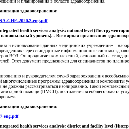
решений и планирования в области здравоохранения.
ганизации здравоохранения:
-DNA-GHE-2020.2-eng.pdf
ata: integrated health services analysis: national level (Инстру
ациональный уровень). - Всемирная организация здравоохране
лиза и использования данных медицинских учреждений» – набо
чреждениях через стандартные информационные системы здравоо
еров ВОЗ. Он продвигает комплексный, основанный на стандарт
елей. Этот документ предназначен для специалистов по планир
ированию и руководителям служб здравоохранения всеобъемлющ
ой многочисленные программы здравоохранения и компоненты ус
 не должны рассматриваться изолированно. Такой комплексный 
-санитарной помощи (ПМСП), достижения всеобщего охвата усл
оровьем.
ганизации здравоохранения:
07-eng.pdf
ta: integrated health services analysis: district and facility lev