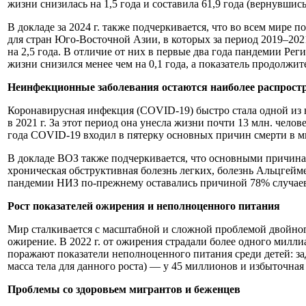
жизни снизилась на 1,5 года и составила 61,9 года (вернувшись
В докладе за 2024 г. также подчеркивается, что во всем мир
для стран Юго-Восточной Азии, в которых за период 2019–202
на 2,5 года. В отличие от них в первые два года пандемии Р
жизни снизился менее чем на 0,1 года, а показатель продолжит
Неинфекционные заболевания остаются наиболее распрост
Коронавирусная инфекция (COVID-19) быстро стала одной из в
в 2021 г. За этот период она унесла жизни почти 13 млн. чело
года COVID-19 входил в пятерку основных причин смерти в м
В докладе ВОЗ также подчеркивается, что основными причинам
хроническая обструктивная болезнь легких, болезнь Альцгеймер
пандемии НИЗ по-прежнему оставались причиной 78% случаев
Рост показателей ожирения и неполноценного питания
Мир сталкивается с масштабной и сложной проблемой двойного
ожирение. В 2022 г. от ожирения страдали более одного милли
поражают показатели неполноценного питания среди детей: заде
масса тела для данного роста) — у 45 миллионов и избыточная
Проблемы со здоровьем мигрантов и беженцев