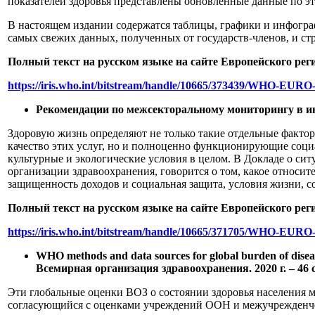
показателей здоровья представлены обновленные данные по 
В настоящем издании содержатся таблицы, графики и инфогра
самых свежих данных, полученных от государств-членов, и с
Полный текст на русском языке на сайте Европейского рег
https://iris.who.int/bitstream/handle/10665/373439/WHO-EURO
Рекомендации по межсекторальному мониторингу в инте
Здоровую жизнь определяют не только такие отдельные факторы
качество этих услуг, но и полноценно функционирующие соци
культурные и экологические условия в целом. В Докладе о с
организации здравоохранения, говорится о том, какое относит
защищенность доходов и социальная защита, условия жизни, со
Полный текст на русском языке на сайте Европейского рег
https://iris.who.int/bitstream/handle/10665/371705/WHO-EURO
WHO methods and data sources for global burden of dis
Всемирная организация здравоохранения. 2020 г. – 46 
Эти глобальные оценки ВОЗ о состоянии здоровья населения м
согласующийся с оценками учреждений ООН и межучрежденческ