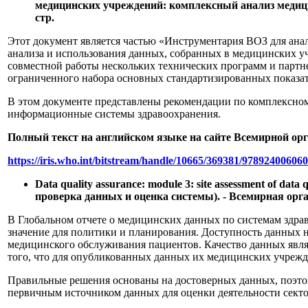
медицинских учреждений: комплексный анализ медицин
стр.
Этот документ является частью «Инструментария ВОЗ для ан
анализа и использования данных, собранных в медицинских у
совместной работы нескольких технических программ и партн
ограниченного набора основных стандартизированных показат
В этом документе представлены рекомендации по комплексно
информационные системы здравоохранения.
Полный текст на английском языке на сайте Всемирной ор
https://iris.who.int/bitstream/handle/10665/369381/97892400606
Data quality assurance: module 3: site assessment of dat
проверка данных и оценка системы). - Всемирная орган
В Глобальном отчете о медицинских данных по системам здра
значение для политики и планирования. Доступность данных н
медицинского обслуживания пациентов. Качество данных явля
того, что для опубликованных данных их медицинских учрежд
Правильные решения основаны на достоверных данных, поэто
первичным источником данных для оценки деятельности сектор