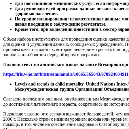
Для поставщиков медицинских услуг: если информация
Для руководителей программ: данные низкого качест
здоровью населения.
На уровне планирования: некачественные данные могу
давая вводящие в заблуждение результаты.
Кроме того, при выделении инвестиций в сектор здра
Объем набора инструментов для проведения оценки качества 
для оценки и улучшения данных, сообщаемых учреждением. Пе
проблем качества данных, которые необходимо решать при под
здоровья или болезни перед обзором программы.
Полный текст на английском языке на сайте Всемирной ор
https://iris.who.int/bitstream/handle/10665/365643/97892400491
Levels and trends in child mortality. United Nations In
Межучрежденческая группа Организации Объединенных 
Согласно последним оценкам, опубликованным Межучрежденче
до достижения пятилетнего возраста, сократилось до историч
В докладе указано, что сегодня выживает больше детей, чем ко
2000 г. Несколько стран с низким уровнем дохода или уровне
помощь, в том числе на обеспечение здоровья и благополучия д