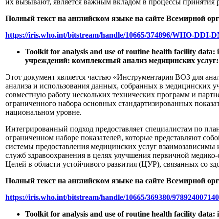
их вызывают, является важным вкладом в процессы принятия 
Полный текст на английском языке на сайте Всемирной ор
https://iris.who.int/bitstream/handle/10665/374896/WHO-DDI
Toolkit for analysis and use of routine health facility d
учреждений: комплексный анализ медицинских услуг: н
Этот документ является частью «Инструментария ВОЗ для ана
анализа и использования данных, собранных в медицинских у
совместную работу нескольких технических программ и партн
ограниченного набора основных стандартизированных показат
национальном уровне.
Интегрированный подход предоставляет специалистам по план
ограниченном наборе показателей, которые представляют соб
системы предоставления медицинских услуг взаимозависимы и
служб здравоохранения в целях улучшения первичной медико
Целей в области устойчивого развития (ЦУР), связанных со зд
Полный текст на английском языке на сайте Всемирной ор
https://iris.who.int/bitstream/handle/10665/369380/97892400714
Toolkit for analysis and use of routine health facility da