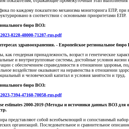
этим показателям, отражающие промежуточный этап выполнения
фика по каждому показателю механизма мониторинга ЕПР, при в
труктурировано в соответствии с основными приоритетами ЕПР.
ионального бюро ВОЗ:
-2023-8228-48000-71287-rus.pdf
ресах здравоохранения. - Европейское региональное бюро ВОЗ
, как гендерная принадлежность, возраст и генетические характ
альные и внутригрупповые системы, достойные условия жизни и
итуации с обеспечением справедливости в отношении здоровья,
ельное воздействие оказывают на неравенства в отношении здор
циальный и человеческий капитал и условия занятости и труд.
ионального бюро ВОЗ:
-2023-7394-47160-70058-rus.pdf
ease estimates 2000-2019 (Методы и источники данных ВОЗ для 
стр.
ира представляют собой всеобъемлющий и сопоставимый набор да
их организаций. Последовательное и сравнительное описание б