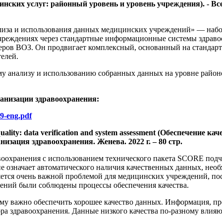
ских услуг: районный уровень и уровень учреждения). - Всем
ализа и использования данных медицинских учреждений» — наб
чреждениях через стандартные информационные системы здравоо
еров ВОЗ. Он продвигает комплексный, основанный на стандарт
елей.
му анализу и использованию собранных данных на уровне район
ганизации здравоохранения:
09-eng.pdf
a quality: data verification and system assessment (Обеспечение
изация здравоохранения. Женева. 2022 г. – 80 стр.
воохранения с использованием технического пакета SCORE подч
е означает автоматического наличия качественных данных, нео
ется очень важной проблемой для медицинских учреждений, поск
ений были соблюдены процессы обеспечения качества.
му важно обеспечить хорошее качество данных. Информация, пр
а здравоохранения. Данные низкого качества по-разному влияю