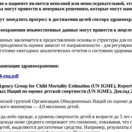
 о пациенте является неполной или непоследовательной, эт
ва могут привести к неверным решениям, которые могут нане
т замедлить прогресс в достижении целей сектора здравоохр
воохранения некачественные данные могут привести к нецел
данных заключается в предоставлении основы и структуры для 
риодичность оценки зависит от направленности - для регулярн
готовке ежегодных аналитических отчетов о состоянии здоровья,
ганизации здравоохранения:
16-eng.pdf
ter-Agency Group for Child Mortality Estimation (UN IGME), Rep
Наций по оценке детской смертности (UN IGME). Доклад 202
ской группой Организации Объединенных Наций по оценке детс
еского минимума — 4,9 миллиона детей.
гда-либо прежде, а уровень смертности детей в возрасте до 5 ле
м дохода ниже среднего опережают это снижение, показывая, что
етей, выделяются достаточные средства. Например, результаты п