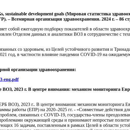
e SDGs, sustainable development goals (Мировая статистика здра
). – Всемирная организация здравоохранения. 2024 г. – 86 ст
яет собой ежегодную подборку показателей в области здравоох
отовлен Отделом данных и аналитики ВОЗ в сотрудничестве с т
связанных со здоровьем, из Целей устойчивого развития и Три
 2021 год, в частности влияние пандемии COVID-19 на ожидаем
рной организации здравоохранения:
03-eng.pdf
е ВОЗ, 2023 г. В центре внимания: механизм мониторинга Ев
ЕРБ ВОЗ), 2023 г.. В центре внимания: механизм мониторинга 
мы работы (ЕПР) на 2020–2025 гг. - «Совместные действия для у
роблем, связанных с COVID-19, государства-члены преодолева
 проблемами окружающей среды и принимают непростые политич
вующих 16 задачам, поставленным в рамках Целей в области уст