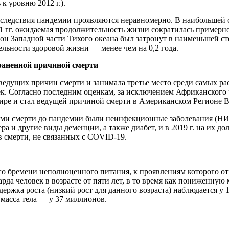
 к уровню 2012 г.).
е последствия пандемии проявляются неравномерно. В наибольш
1 гг. ожидаемая продолжительность жизни сократилась примерн
егион Западной части Тихого океана был затронут в наименьшей
ельности здоровой жизни — менее чем на 0,2 года.
раненной причиной смерти
едущих причин смерти и занимала третье место среди самых рас
век. Согласно последним оценкам, за исключением Африканского 
ире и стал ведущей причиной смерти в Американском Регионе 
и смерти до пандемии были неинфекционные заболевания (НИЗ),
а и другие виды деменции, а также диабет, и в 2019 г. на их д
 смерти, не связанных с COVID-19.
 бремени неполноценного питания, к проявлениям которого отно
арда человек в возрасте от пяти лет, в то время как пониженную
ржка роста (низкий рост для данного возраста) наблюдается у 1
 масса тела — у 37 миллионов.