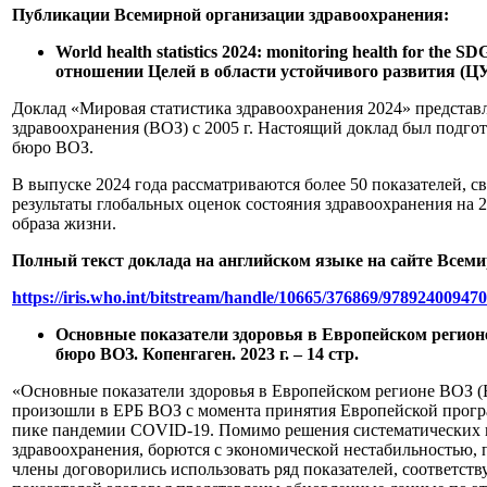
Публикации Всемирной организации здравоохранения:
World health statistics 2024: monitoring health for th
отношении Целей в области устойчивого развития (ЦУР
Доклад «Мировая статистика здравоохранения 2024» представл
здравоохранения (ВОЗ) с 2005 г. Настоящий доклад был подг
бюро ВОЗ.
В выпуске 2024 года рассматриваются более 50 показателей, 
результаты глобальных оценок состояния здравоохранения на
образа жизни.
Полный текст доклада на английском языке на сайте Всеми
https://iris.who.int/bitstream/handle/10665/376869/97892400947
Основные показатели здоровья в Европейском регион
бюро ВОЗ. Копенгаген. 2023 г. – 14 стр.
«Основные показатели здоровья в Европейском регионе ВОЗ (
произошли в ЕРБ ВОЗ с момента принятия Европейской програм
пике пандемии COVID-19. Помимо решения систематических п
здравоохранения, борются с экономической нестабильностью,
члены договорились использовать ряд показателей, соответст