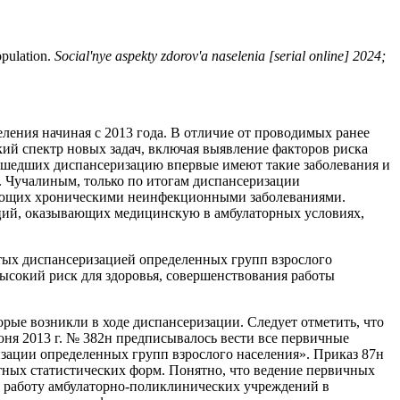
opulation.
Social'nye aspekty zdorov'a naselenia [serial online] 2024;
ления начиная с 2013 года. В отличие от проводимых ранее
ий спектр новых задач, включая выявление факторов риска
рошедших диспансеризацию впервые имеют такие заболевания и
. Чучалиным, только по итогам диспансеризации
дающих хроническими неинфекционными заболеваниями.
аций, оказывающих медицинскую в амбулаторных условиях,
тых диспансеризацией определенных групп взрослого
окий риск для здоровья, совершенствования работы
ые возникли в ходе диспансеризации. Следует отметить, что
юня 2013 г. № 382н предписывалось вести все первичные
зации определенных групп взрослого населения». Приказ 87н
етных статистических форм. Понятно, что ведение первичных
 работу амбулаторно-поликлинических учреждений в