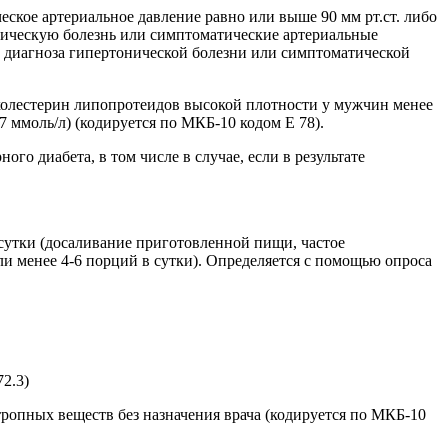
еское артериальное давление равно или выше 90 мм рт.ст. либо
ническую болезнь или симптоматические артериальные
и диагноза гипертонической болезни или симптоматической
 холестерин липопротеидов высокой плотности у мужчин менее
7 ммоль/л) (кодируется по МКБ-10 кодом Е 78).
го диабета, в том числе в случае, если в результате
сутки (досаливание приготовленной пищи, частое
ли менее 4-6 порций в сутки). Определяется с помощью опроса
2.3)
тропных веществ без назначения врача (кодируется по МКБ-10