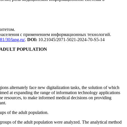
итетом.
 населения с применением информационных технологий.
81/30/lang,ru/
.
DOI:
10.21045/2071-5021-2024-70-S5-14
 ADULT POPULATION
ons alternately face new digitalization tasks, the solution of which
 aimed at expanding the range of information technology applications
 time resources, to make informed medical decisions on providing
ant.
ups of the adult population.
 groups of the adult population were analyzed. The analytical method