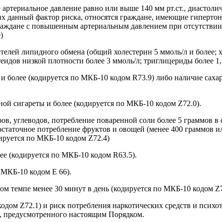
ртериальное давление равно или выше 140 мм рт.ст., диастолич
х данный фактор риска, относятся граждане, имеющие гиперто
 граждане с повышенным артериальным давлением при отсутстви
)
телей липидного обмена (общий холестерин 5 ммоль/л и более;
еидов низкой плотности более 3 ммоль/л; триглицериды более 1,
 более (кодируется по МКБ-10 кодом R73.9) либо наличие сахарно
ой сигареты и более (кодируется по МКБ-10 кодом Z72.0).
в, углеводов, потребление поваренной соли более 5 граммов в 
остаточное потребление фруктов и овощей (менее 400 граммов и
ируется по МКБ-10 кодом Z72.4)
лее (кодируется по МКБ-10 кодом R63.5).
 МКБ-10 кодом Е 66).
ом темпе менее 30 минут в день (кодируется по МКБ-10 кодом Z7
одом Z72.1) и риск потребления наркотических средств и психо
), предусмотренного настоящим Порядком.