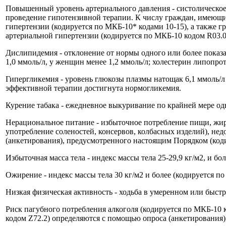
Повышенный уровень артериального давления - систолическое а
проведение гипотензивной терапии. К числу граждан, имеющи
гипертензии (кодируется по МКБ-10* кодами 10-15), а также
артериальной гипертензии (кодируется по МКБ-10 кодом R03.0
Дислипидемия - отклонение от нормы одного или более показа
1,0 ммоль/л, у женщин менее 1,2 ммоль/л; холестерин липопрот
Гипергликемия - уровень глюкозы плазмы натощак 6,1 ммоль/л и
эффективной терапии достигнута нормогликемия.
Курение табака - ежедневное выкуривание по крайней мере одн
Нерациональное питание - избыточное потребление пищи, жиро
употребление соленостей, консервов, колбасных изделий), нед
(анкетирования), предусмотренного настоящим Порядком (код
Избыточная масса тела - индекс массы тела 25-29,9 кг/м2, и бо
Ожирение - индекс массы тела 30 кг/м2 и более (кодируется по
Низкая физическая активность - ходьба в умеренном или быстр
Риск пагубного потребления алкоголя (кодируется по МКБ-10 к
кодом Z72.2) определяются с помощью опроса (анкетирования