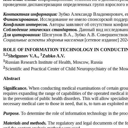
проведении диспансеризации определенных групп взрослого н
Контактная информация:
Зубко Александр Владимирович, e
Финансирование.
Исследование не имело спонсорской поддер
Конфликт интересов.
Авторы заявляют об отсутствии конфлик
Соблюдение этических стандартов.
Данный вид исследовани
Для цитирования:
Шелгунов В.А., Зубко А.В. Совершенствов
Социальные аспекты здоровья населения
[сетевое издание] 202
ROLE OF INFORMATION TECHNOLOGY IN CONDUCTIN
1,2
1
Shelgunov V.A.,
Zubko A.V.
1
Russian Research Institute of Health, Moscow, Russia
2
Scientific and Practical Center of Child Neuropsychiatry of the M
Abstract
Significance.
When conducting medical examinations of certain groups o
requires expanding the range of capabilities of the operated medical 
in the prevention of public health disorders. This will allow speciali
necessary medical care to those in need, that is, to turn an exploited 
Purpose.
To determine the role of information technology in the proce
Materials and methods.
The regulatory and legal documents of the fe