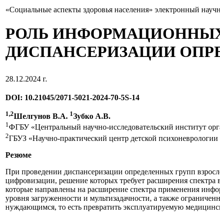
«Социальные аспекты здоровья населения» электронный науч
РОЛЬ ИНФОРМАЦИОННЫХ
ДИСПАНСЕРИЗАЦИИ ОПР
28.12.2024 г.
DOI: 10.21045/2071-5021-2024-70-5S-14
1,2
1
Шелгунов В.А.
Зубко А.В.
1
ФГБУ «Центральный научно-исследовательский институт орг
2
ГБУЗ «Научно-практический центр детской психоневрологии 
Резюме
При проведении диспансеризации определенных групп взросл
цифровизации, решение которых требует расширения спектра
которые направлены на расширение спектра применения инфо
уровня загруженности и мультизадачности, а также ограниче
нуждающимся, то есть превратить эксплуатируемую медицинс