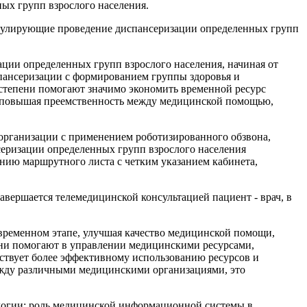
ых групп взрослого населения.
гулирующие проведение диспансеризации определенных групп
ии определенных групп взрослого населения, начиная от
пансеризации с формированием группы здоровья и
 степени помогают значимо экономить временной ресурс
м повышая преемственность между медицинской помощью,
организации с применением роботизированного обзвона,
серизации определенных групп взрослого населения
нию маршрутного листа с четким указанием кабинета,
авершается телемедицинской консультацией пациент - врач, в
ременном этапе, улучшая качество медицинской помощи,
Они помогают в управлении медицинскими ресурсами,
ствует более эффективному использованию ресурсов и
ежду различными медицинскими организациями, это
огии; роль медицинской информационной системы в