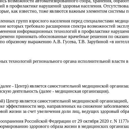
ись возможности автоматизированного сбора, хранения, обрабо
й в профилактике нарушений здоровья населения. Отсутствовал
орые, как известно, тоже являются важным элементом системы 
деленных групп взрослого населения перед специалистами меди
шение которых требовало расширения спектра возможностей экс
менения информационных технологий в профилактике нарушений
 времени принимать обоснованные врачебные решения по оказа
 образному выражению А.В. Гусева, Т.В. Зарубиной «в интелле
ых технологий регионального органа исполнительной власти в
далее - Центр) является самостоятельной медицинской организ
кую деятельность (далее - медицинская организация).
ой) Центр является самостоятельной медицинской организацией
нке эффективности мер, направленных на снижение заболеваем
ой жизни за счет увеличения доли лиц, ведущих здоровый обра
оохранения Российской Федерации от 29 октября 2020 г. N 117
ормированию здорового образа жизни в медицинских организац