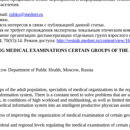
аселения.
mail:
zubko@mednet.ru
жки.
та интересов в связи с публикацией данной статьи.
я не требует прохождения экспертизы локальным этическим ком
ание организации диспансеризации отдельных групп взрослого
4; 70(S5):14. Режим доступа:
http://vestnik.mednet.ru/content/view/16
G MEDICAL EXAMINATIONS CERTAIN GROUPS OF THE
oscow Department of Public Health, Moscow, Russia
f the adult population, specialists of medical organizations in the regi
information system. There is a constant need to solve problems that are
sts, in conditions of high workload and multitasking, as well as limited
medical information system into an intelligent productive physician assist
ss of improving the organization of medical examination of certain gro
deral and regional levels regulating the medical examination of certain