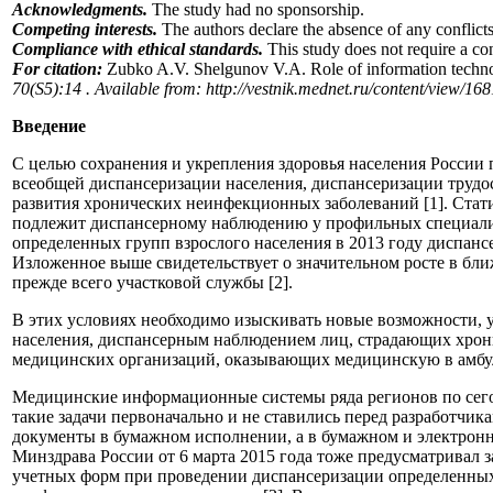
Acknowledgments.
The study had no sponsorship.
Competing interests.
The authors declare the absence of any conflicts 
Compliance with ethical standards.
This study does not require a co
For citation:
Zubko A.V. Shelgunov V.A. Role of information technol
70(S5):14 . Available from: http://vestnik.mednet.ru/content/view/
Введение
С целью сохранения и укрепления здоровья населения России 
всеобщей диспансеризации населения, диспансеризации трудос
развития хронических неинфекционных заболеваний [1]. Стат
подлежит диспансерному наблюдению у профильных специалист
определенных групп взрослого населения в 2013 году диспа
Изложенное выше свидетельствует о значительном росте в бл
прежде всего участковой службы [2].
В этих условиях необходимо изыскивать новые возможности, 
населения, диспансерным наблюдением лиц, страдающих хро
медицинских организаций, оказывающих медицинскую в амбул
Медицинские информационные системы ряда регионов по сегод
такие задачи первоначально и не ставились перед разработчи
документы в бумажном исполнении, а в бумажном и электронн
Минздрава России от 6 марта 2015 года тоже предусматривал 
учетных форм при проведении диспансеризации определенных