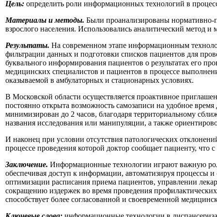
Цель:
определить роли информационных технологий в процесс
Материалы и методы.
Были проанализированы нормативно-п
взрослого населения. Использовались аналитический метод и м
Результаты.
На современном этапе информационным технолог
фильтрации данных и подготовки списков пациентов для пров
буквального информирования пациентов о результатах его пр
медицинских специалистов и пациентов в процессе выполнен
оказываемой в амбулаторных и стационарных условиях.
В Московской области осуществляется проактивное приглашен
постоянно открыта возможность самозаписи на удобное время
минимизирован до 2 часов, благодаря территориальному сбли
названия исследования или манипуляции, а также ориентиров
И наконец при условии отсутствия патологических отклонений
процессе проведения которой доктор сообщает пациенту, что с 
Заключение.
Информационные технологии играют важную роль 
обеспечивая доступ к информации, автоматизируя процессы и
оптимизации расписания приема пациентов, управлении лекар
сокращению издержек во время проведения профилактических
способствует более согласованной и своевременной медицинс
Ключевые слова:
информационные технологии в диспансериза