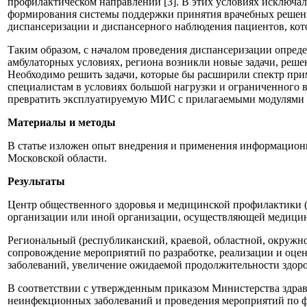
профилактическом направлении [3]. В этих условиях исключал
формирования системы поддержки принятия врачебных решени
диспансеризации и диспансерного наблюдения пациентов, кот
Таким образом, с началом проведения диспансеризации опре
амбулаторных условиях, региона возникли новые задачи, ре
Необходимо решить задачи, которые бы расширили спектр при
специалистам в условиях большой нагрузки и ограниченного
превратить эксплуатируемую МИС с прилагаемыми модулями по
Материалы и методы
В статье изложен опыт внедрения и применения информационн
Московской области.
Результаты
Центр общественного здоровья и медицинской профилактики (
организации или иной организации, осуществляющей медицинс
Региональный (республиканский, краевой, областной, окружн
сопровождение мероприятий по разработке, реализации и оце
заболеваний, увеличение ожидаемой продолжительности здоров
В соответствии с утвержденным приказом Министерства здрав
неинфекционных заболеваний и проведения мероприятий по ф