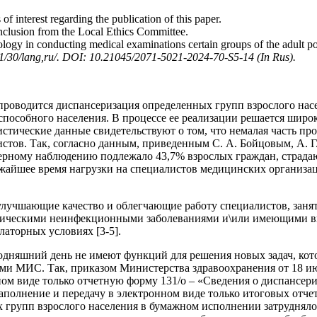
of interest regarding the publication of this paper.
nclusion from the Local Ethics Committee.
ogy in conducting medical examinations certain groups of the adult p
1681/30/lang,ru/. DOI: 10.21045/2071-5021-2024-70-S5-14 (In Rus
).
проводится диспансеризация определенных групп взрослого насе
пособного населения. В процессе ее реализации решается широк
истические данные свидетельствуют о том, что немалая часть п
ов. Так, согласно данным, приведенным С. А. Бойцовым, А. Г
нсерному наблюдению подлежало 43,7% взрослых граждан, стра
ижайшее время нагрузки на специалистов медицинских организ
улучшающие качество и облегчающие работу специалистов, заня
ническими неинфекционными заболеваниями и\или имеющими выс
аторных условиях [3-5].
няшний день не имеют функций для решения новых задач, котор
ками МИС. Так, приказом Министерства здравоохранения от 18 и
ом виде только отчетную форму 131/о – «Сведения о диспансери
заполнение и передачу в электронном виде только итоговых отч
 групп взрослого населения в бумажном исполнении затрудняло