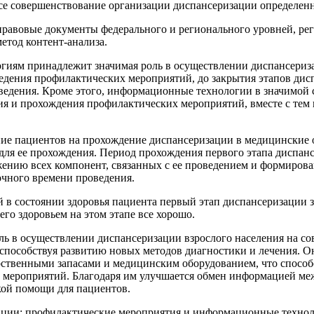
е совершенствование организации диспансеризации определенн
равовые документы федерального и регионального уровней, ре
етод контент-анализа.
иям принадлежит значимая роль в осуществлении диспансеризац
едения профилактических мероприятий, до закрытия этапов дис
оведения. Кроме этого, информационные технологии в значимой
ия и прохождения профилактических мероприятий, вместе с те
ие пациентов на прохождение диспансеризации в медицинские 
 для ее прохождения. Период прохождения первого этапа диспан
жению всех компонент, связанных с ее проведением и формирова
очного времени проведения.
 в состоянии здоровья пациента первый этап диспансеризации з
его здоровьем на этом этапе все хорошо.
в осуществлении диспансеризации взрослого населения на сов
 способствуя развитию новых методов диагностики и лечения. 
ственными запасами и медицинским оборудованием, что способ
 мероприятий. Благодаря им улучшается обмен информацией м
кой помощи для пациентов.
ции; профилактические мероприятия и информационные технол