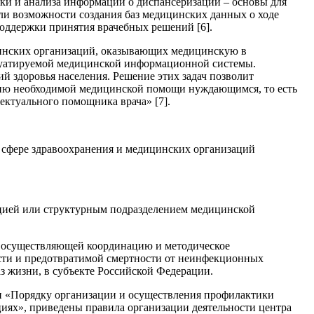
тки и анализа информации о диспансеризации – основы для
и возможности создания баз медицинских данных о ходе
поддержки принятия врачебных решений [6].
цинских организаций, оказывающих медицинскую в
плуатируемой медицинской информационной системы.
 здоровья населения. Решение этих задач позволит
нию необходимой медицинской помощи нуждающимся, то есть
ктуального помощника врача» [7].
 сфере здравоохранения и медицинских организаций
ацией или структурным подразделением медицинской
, осуществляющей координацию и методическое
ости и предотвратимой смертности от неинфекционных
з жизни, в субъекте Российской Федерации.
7н «Порядку организации и осуществления профилактики
иях», приведены правила организации деятельности центра