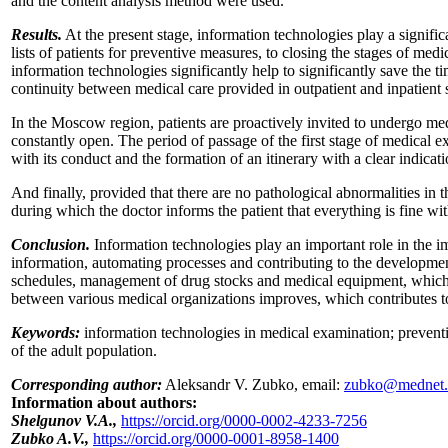
and the content analysis method were used.
Results.
At the present stage, information technologies play a signific
lists of patients for preventive measures, to closing the stages of med
information technologies significantly help to significantly save the 
continuity between medical care provided in outpatient and inpatient s
In the Moscow region, patients are proactively invited to undergo medi
constantly open. The period of passage of the first stage of medical e
with its conduct and the formation of an itinerary with a clear indicat
And finally, provided that there are no pathological abnormalities in t
during which the doctor informs the patient that everything is fine with
Conclusion.
Information technologies play an important role in the i
information, automating processes and contributing to the developme
schedules, management of drug stocks and medical equipment, which c
between various medical organizations improves, which contributes to
Keywords:
information technologies in medical examination; preventi
of the adult population.
Corresponding author:
Aleksandr V. Zubko, email:
zubko@mednet.
Information about authors:
Shelgunov V.A.,
https://orcid.org/0000-0002-4233-7256
Zubko A.V.,
https://orcid.org/0000-0001-8958-1400