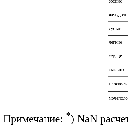
зрение
желудочн
суставы
легкие
сердце
сколиоз
плоскост
мочеполо
*
Примечание:
) NaN расче