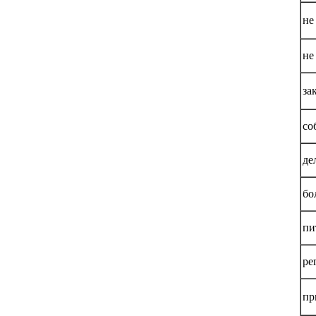
не
не
за
со
де
бо
пи
ре
пр