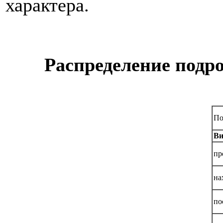
характера.
Распределение подро
По
Ви
пр
на
по