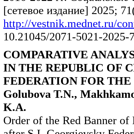
[сетевое издание] 2025; 71
http://vestnik.mednet.ru/co
10.21045/2071-5021-2025-7
COMPARATIVE ANALYS
IN THE REPUBLIC OF 
FEDERATION FOR THE P
Golubova T.N., Makhkamov
K.A.
Order of the Red Banner of
after S.I. Georgievsky Fede