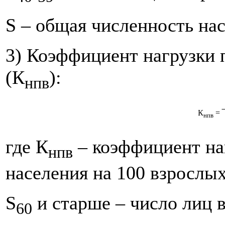
S – общая численность на
3) Коэффициент нагрузки 
(К
):
нпв
К
=
нпв
где К
– коэффициент на
нпв
населения на 100 взрослых
S
и старше – число лиц в
60