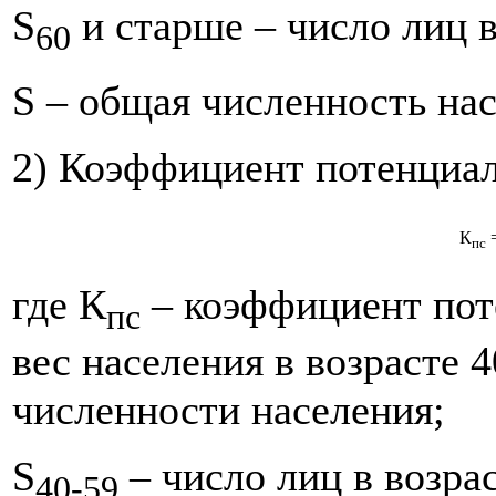
S
и старше – число лиц в
60
S – общая численность на
2) Коэффициент потенциал
К
пс
где К
– коэффициент пот
пс
вес населения в возрасте 
численности населения;
S
– число лиц в возрас
40-59