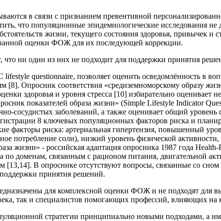
ваются в связи с признанием превентивной персонализирован
тметить, что популяционные эпидемиологические исследования н
бстоятельств жизни, текущего состояния здоровья, привычек и 
ованной оценки ФОЖ для их последующей коррекции.
что ни один из них не подходит для поддержки принятия реше
festyle questionnaire, позволяет оценить осведомлённость в во
[8]. Опросник соответствия «средиземноморскому образу жизни» 
ценки здоровья и уровня стресса [10] избирательно оценивает 
ник показателей образа жизни» (Simple Lifestyle Indicator Ques
чно-сосудистых заболеваний, а также оценивает общий уровень
регистрации 8 ключевых популяционных факторов риска и плани
ские факторы риска: артериальная гипертензия, повышенный уров
чное потребление соли), низкий уровень физической активности
а жизни» - российская адаптация опросника 1987 года Health-Prom
оса по доменам, связанным с рационом питания, двигательной а
[13,14]. В опроснике отсутствуют вопросы, связанные со сном и
 поддержки принятия решений.
редназначены для комплексной оценки ФОЖ и не подходят для в
века, так и специалистов помогающих профессий, влияющих на 
пуляционной стратегии принципиально новыми подходами, а им