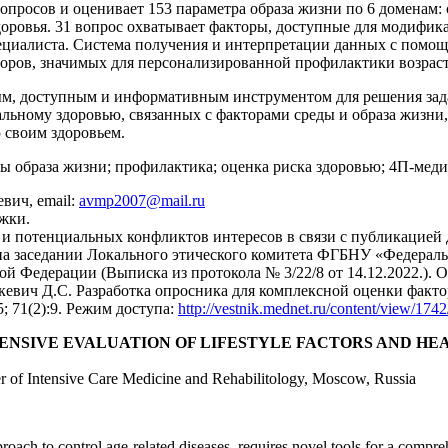
опросов и оценивает 153 параметра образа жизни по 6 доменам: с
оровья. 31 вопрос охватывает факторы, доступные для модифик
циалиста. Система получения и интерпретации данных с помощ
оров, значимых для персонализированной профилактики возрас
ым, доступным и информативным инструментом для решения зад
льному здоровью, связанных с факторами среды и образа жизни
 своим здоровьем.
ры образа жизни; профилактика; оценка риска здоровью; 4П-меди
вич, email:
avmp2007@mail.ru
жки.
и потенциальных конфликтов интересов в связи с публикацией 
 на заседании Локального этического комитета ФГБНУ «Федерал
й Федерации (Выписка из протокола № 3/22/8 от 14.12.2022.). 
евич Д.С. Разработка опросника для комплексной оценки факто
5; 71(2):9. Режим доступа:
http://vestnik.mednet.ru/content/view/1742
NSIVE EVALUATION OF LIFESTYLE FACTORS AND HEA
er of Intensive Care Medicine and Rehabilitology, Moscow, Russia
oach to control age-related diseases, requires novel tools for a compre