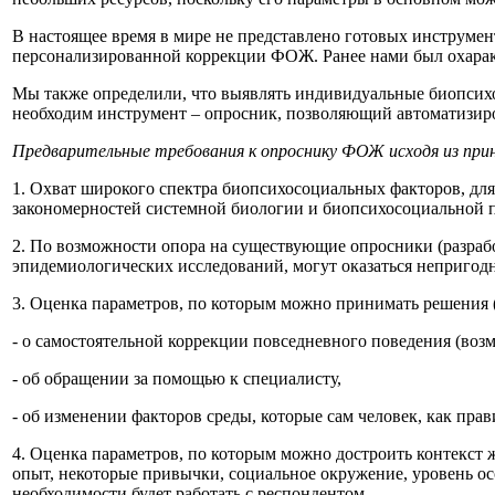
В настоящее время в мире не представлено готовых инструмен
персонализированной коррекции ФОЖ. Ранее нами был охаракт
Мы также определили, что выявлять индивидуальные биопсих
необходим инструмент – опросник, позволяющий автоматизиро
Предварительные требования к опроснику ФОЖ исходя из при
1. Охват широкого спектра биопсихосоциальных факторов, для 
закономерностей системной биологии и биопсихосоциальной 
2. По возможности опора на существующие опросники (разраб
эпидемиологических исследований, могут оказаться непригод
3. Оценка параметров, по которым можно принимать решения (
- о самостоятельной коррекции повседневного поведения (воз
- об обращении за помощью к специалисту,
- об изменении факторов среды, которые сам человек, как прав
4. Оценка параметров, по которым можно достроить контекст 
опыт, некоторые привычки, социальное окружение, уровень о
необходимости будет работать с респондентом.