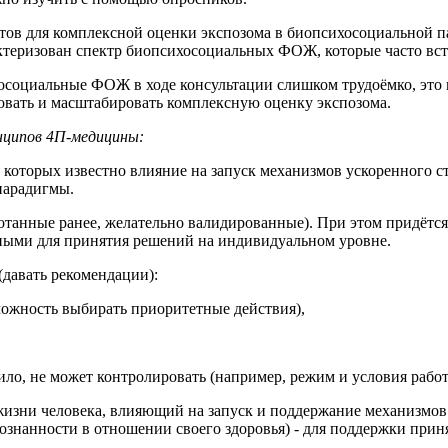
тов для комплексной оценки экспозома в биопсихосоциальной па
еризован спектр биопсихосоциальных ФОЖ, которые часто встре
осоциальные ФОЖ в ходе консультации слишком трудоёмко, это 
вать и масштабировать комплексную оценку экспозома.
нципов 4П-медицины:
которых известно влияние на запуск механизмов ускоренного ст
парадигмы.
отанные ранее, желательно валидированные). При этом придётся
ными для принятия решений на индивидуальном уровне.
давать рекомендации):
можность выбирать приоритетные действия),
ило, не может контролировать (например, режим и условия работ
жизни человека, влияющий на запуск и поддержание механизмов
сознанности в отношении своего здоровья) - для поддержки при