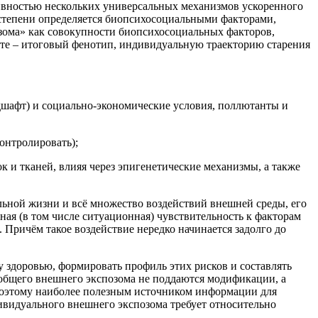
тивностью нескольких универсальных механизмов ускоренного
й степени определяется биопсихосоциальными факторами,
озома» как совокупности биопсихосоциальных факторов,
чёте – итоговый фенотип, индивидуальную траекторию старения
дшафт) и социально-экономические условия, поллютанты и
онтролировать);
к и тканей, влияя через эпигенетические механизмы, а также
ьной жизни и всё множество воздействий внешней среды, его
ная (в том числе ситуационная) чувствительность к факторам
Причём такое воздействие нередко начинается задолго до
 здоровью, формировать профиль этих рисков и составлять
общего внешнего экспозома не поддаются модификации, а
 Поэтому наиболее полезным источником информации для
видуального внешнего экспозома требует относительно