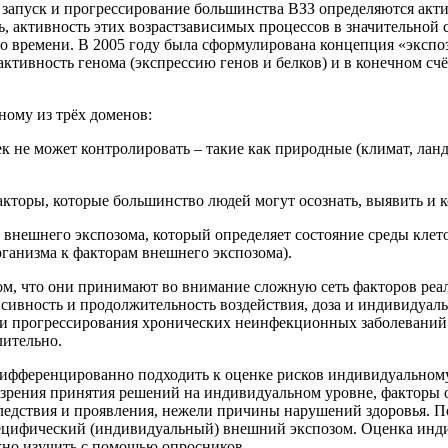
то запуск и прогрессирование большинства ВЗЗ определяются ак
едь, активность этих возрастзависимых процессов в значительно
го времени. В 2005 году была сформулирована концепция «эксп
ктивность генома (экспрессию генов и белков) и в конечном с
ному из трёх доменов:
к не может контролировать – такие как природные (климат, лан
кторы, которые большинство людей могут осознать, выявить и к
ы внешнего экспозома, который определяет состояние среды клето
ганизма к факторам внешнего экспозома).
м, что они принимают во внимание сложную сеть факторов реал
нсивность и продолжительность воздействия, доза и индивидуаль
и прогрессирования хронических неинфекционных заболеваний. 
лительно.
 дифференцированно подходить к оценке рисков индивидуальному
зрения принятия решений на индивидуальном уровне, факторы 
следствия и проявления, нежели причины нарушений здоровья.
ецифический (индивидуальный) внешний экспозом. Оценка инди
жно изучить с помощью опросников.