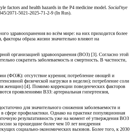
le factors and health hazards in the P4 medicine model.
Social'nye
045/2071-5021-2025-71-2-9 (In Rus).
го здравоохранения во всём мире: на них приходится более
, факторы образа жизни значительно влияют на
ной организацией здравоохранения (ВОЗ) [3]. Согласно этой
ельно сократить заболеваемость и смертность. В частности,
зни (ФОЖ): отсутствие курения; потребление овощей и
интенсивной физической нагрузки в неделю); потребление соли
г для женщин) [4]. Помимо коррекции поведенческих факторов
яются проявлениями ВЗЗ: артериальная гипертензия,
достаточно для значительного снижения заболеваемости и
 в сфере профилактики. Однако на практике популяционная
таточную результативность уже на момент её утверждения ВОЗ
России за прошедшие более чем 10 лет внедрения
текущих социально-экономических вызовов. Более того, к 2030