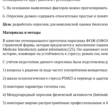
5. На основании выявленных факторов можно прогнозировать 
6. Опросник должен содержать относительно простые и понят
Цель
: разработать опросник для комплексной оценки биопсих
Материалы и методы
В качестве потенциального прототипа опросника ФОЖ (ОФОЖ)
страничной формы, которая предлагается к заполнению пациен
Medicine Introductory patient information) [25]. Он оценивае
истории, влияющие на устойчивость к стрессу; режим сна; не
С учётом недостатков данного опросника была подготовлена р
1) вопросы о рационе (в виде частот употребления конкретных
2) шкала психологического стресса PSM25 в переводе и адапта
3) некоторые параметры гигиены сна;
4) Международный опросник физической активности (International
5) некоторые широко распространённые профессиональные и 