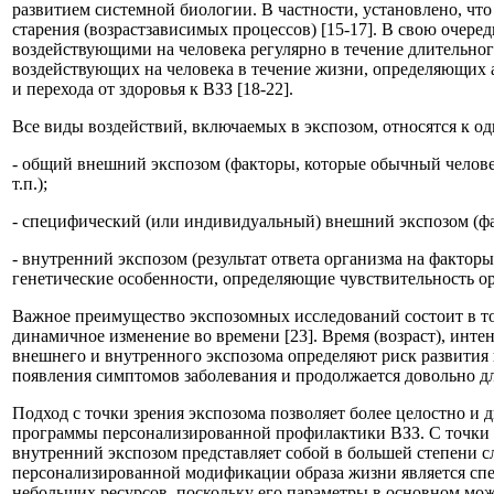
развитием системной биологии. В частности, установлено, ч
старения (возрастзависимых процессов) [15-17]. В свою очер
воздействующими на человека регулярно в течение длительно
воздействующих на человека в течение жизни, определяющих а
и перехода от здоровья к ВЗЗ [18-22].
Все виды воздействий, включаемых в экспозом, относятся к од
- общий внешний экспозом (факторы, которые обычный челове
т.п.);
- специфический (или индивидуальный) внешний экспозом (фа
- внутренний экспозом (результат ответа организма на фактор
генетические особенности, определяющие чувствительность ор
Важное преимущество экспозомных исследований состоит в то
динамичное изменение во времени [23]. Время (возраст), инте
внешнего и внутренного экспозома определяют риск развития 
появления симптомов заболевания и продолжается довольно д
Подход с точки зрения экспозома позволяет более целостно и
программы персонализированной профилактики ВЗЗ. С точки 
внутренний экспозом представляет собой в большей степени 
персонализированной модификации образа жизни является сп
небольших ресурсов, поскольку его параметры в основном мо