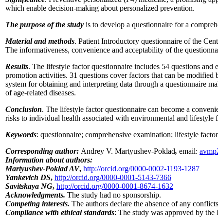
which enable decision-making about personalized prevention.
The purpose of the study
is to develop a questionnaire for a compreh
Material and methods
. Patient Introductory questionnaire of the Ce
The informativeness, convenience and acceptability of the questionna
Results
. The lifestyle factor questionnaire includes 54 questions and e
promotion activities. 31 questions cover factors that can be modified
system for obtaining and interpreting data through a questionnaire ma
of age-related diseases.
Conclusion
. The lifestyle factor questionnaire can become a conveni
risks to individual health associated with environmental and lifestyle
Keywords
: questionnaire; comprehensive examination; lifestyle facto
Corresponding author:
Andrey V. Martyushev-Poklad
,
email:
avmp
Information about authors:
Martyushev-Poklad AV
,
http://orcid.org/0000-0002-1193-1287
Yankevich DS
,
http://orcid.org/0000-0001-5143-7366
Savitskaya NG
,
http://orcid.org/0000-0001-8674-1632
Acknowledgments.
The study had no sponsorship.
Competing interests.
The authors declare the absence of any conflicts 
Compliance with ethical standards
: The study was approved by the 