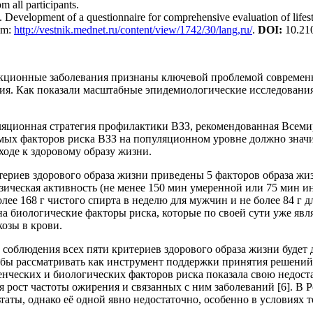
 all participants.
velopment of a questionnaire for comprehensive evaluation of lifesty
rom:
http://vestnik.mednet.ru/content/view/1742/30/lang,ru/
.
DOI
:
10.21
кционные заболевания признаны ключевой проблемой современно
ния. Как показали масштабные эпидемиологические исследования
яционная стратегия профилактики ВЗЗ, рекомендованная Всемир
ых факторов риска ВЗЗ на популяционном уровне должно значит
ходе к здоровому образу жизни.
ериев здорового образа жизни приведены 5 факторов образа жи
изическая активность (не менее 150 мин умеренной или 75 мин 
более 168 г чистого спирта в неделю для мужчин и не более 84 
на биологические факторы риска, которые по своей сути уже явл
озы в крови.
 соблюдения всех пяти критериев здорового образа жизни будет 
о бы рассматривать как инструмент поддержки принятия решений
денческих и биологических факторов риска показала свою недос
ся рост частоты ожирения и связанных с ним заболеваний [6]. В 
таты, однако её одной явно недостаточно, особенно в условиях 