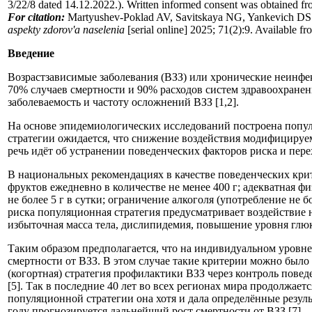
3/22/8 dated 14.12.2022.). Written informed consent was obtained from
For citation:
Martyushev-Poklad AV, Savitskaya NG, Yankevich DS. De
aspekty zdorov'a naselenia
[serial online] 2025; 71(2):9. Available f
Введение
Возрастзависимые заболевания (ВЗЗ) или хронические неинфе
70% случаев смертности и 90% расходов систем здравоохране
заболеваемость и частоту осложнений ВЗЗ [1,2].
На основе эпидемиологических исследований построена попул
стратегии ожидается, что снижение воздействия модифицируем
речь идёт об устранении поведенческих факторов риска и пере
В национальных рекомендациях в качестве поведенческих крит
фруктов ежедневно в количестве не менее 400 г; адекватная ф
не более 5 г в сутки; ограничение алкоголя (употребление не 
риска популяционная стратегия предусматривает воздействие 
избыточная масса тела, дислипидемия, повышение уровня глюк
Таким образом предполагается, что на индивидуальном уровне
смертности от ВЗЗ. В этом случае такие критерии можно был
(когортная) стратегия профилактики ВЗЗ через контроль пове
[5]. Так в последние 40 лет во всех регионах мира продолжает
популяционной стратегии она хотя и дала определённые резуль
году прогнозируется дальнейший рост смертности от ВЗЗ [7].