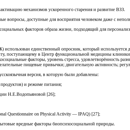
активацию механизмов ускоренного старения и развитие ВЗЗ.
ные вопросы, доступные для восприятия человеком даже с непо
осоциальных факторов образа жизни, подходящий для персонали
 использован единственный опросник, который используется д
ту, поступающему в Центр функциональной медицины клиники г. К
т психосоциальные факторы, уровень стресса, удовлетворённость р
желательные пищевые привычки; двигательную активность; регул
усскоязычная версия, в которую были добавлены:
 продуктов) и режиме питания;
ции Н.Е.Водопьяновой [26];
 Questionnaire on Physical Activity — IPAQ) [27];
бытовые вредные факторы биопсихосоциальной природы.