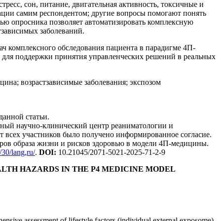
тресс, сон, питание, двигательная активность, токсичные и
ации самим респондентом; другие вопросы помогают понять
ью опросника позволяет автоматизировать комплексную
тзависимых заболеваний.
ач комплексного обследования пациента в парадигме 4П-
, для поддержки принятия управленческих решений в реальных
цина; возрастзависимые заболевания; экспозом
данной статьи.
ьный научно-клинический центр реаниматологии и
От всех участников было получено информированное согласие.
ров образа жизни и рисков здоровью в модели 4П-медицины.
/30/lang,ru/
.
DOI:
10.21045/2071-5021-2025-71-2-9
LTH HAZARDS IN THE P4 MEDICINE MODEL
hensive assessment of lifestyle factors (individual external exposome),