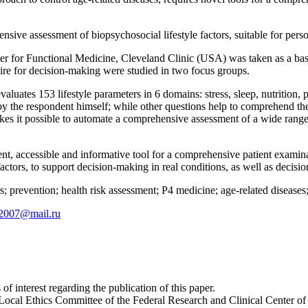
ensive assessment of biopsychosocial lifestyle factors, suitable for p
nter for Functional Medicine, Cleveland Clinic (USA) was taken as a ba
ire for decision-making were studied in two focus groups.
valuates 153 lifestyle parameters in 6 domains: stress, sleep, nutrition, p
 by the respondent himself; while other questions help to comprehend the
kes it possible to automate a comprehensive assessment of a wide range 
ent, accessible and informative tool for a comprehensive patient examin
 factors, to support decision-making in real conditions, as well as decis
rs; prevention; health risk assessment; P4 medicine; age-related diseas
2007@mail.ru
of interest regarding the publication of this paper.
Local Ethics Committee of the Federal Research and Clinical Center of