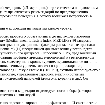
ной медицины (4П-медицины) стратегическим направлением
е дают практических рекомендаций по предотвращению
стереотипов поведения. Поэтому возникает потребность в
ний о коррекции на индивидуальном уровне.
просах здорового образа жизни и до настоящего времени
(Mediterranean Lifestyle index, MEDLIFE) [9] заведомо
некоторые популяционные факторы риска, а также признаки
tionnaire) [11] предназначен для выявления у респондента
 субъективного дистресса. Опросник STEPS, предложенный
рования профилактических мероприятий на региональном
ень холестерина в крови, курение, нерациональное питание
, повышенный уровень глюкозы в крови, ожирение,
oting Lifestyle Profile II (HPLP II), активно используемого в
ктивностью, управлением стрессом, межличностными
 токсической нагрузкой (алкоголь, курение и др.). Он
ыявления и коррекции индивидуального набора факторов
качество жизни людей.
енно персонализированной профилактикой. И связано это с