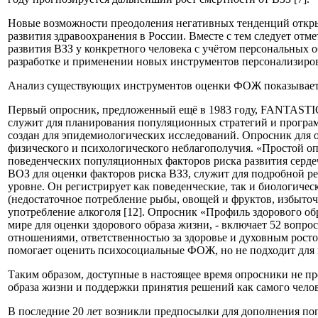
Новые возможности преодоления негативных тенденций откры
развития здравоохранения в России. Вместе с тем следует о
развития ВЗЗ у конкретного человека с учётом персональных о
разработке и применении новых инструментов персонализир
Анализ существующих инструментов оценки ФОЖ показывает, 
Первый опросник, предложенный ещё в 1983 году, FANTASTIC li
служит для планирования популяционных стратегий и программ 
создан для эпидемиологических исследований. Опросник для о
физического и психологического неблагополучия. «Простой опрос
поведенческих популяционных факторов риска развития серде
ВОЗ для оценки факторов риска ВЗЗ, служит для подробной 
уровне. Он регистрирует как поведенческие, так и биологиче
(недостаточное потребление рыбы, овощей и фруктов, избыто
употребление алкоголя [12]. Опросник «Профиль здорового образ
мире для оценки здорового образа жизни, - включает 52 вопр
отношениями, ответственностью за здоровье и духовным ростом 
помогает оценить психосоциальные ФОЖ, но не подходит для
Таким образом, доступные в настоящее время опросники не п
образа жизни и поддержки принятия решений как самого чело
В последние 20 лет возникли предпосылки для дополнения по