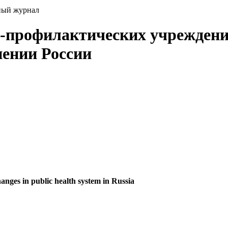
ный журнал
о-профилактических учреждени
нении России
 changes in public health system in Russia