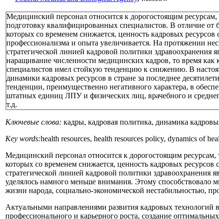
Медицинский персонал относится к дорогостоящим ресурсам,
подготовку квалифицированных специалистов
.
В отличие от 
которых со временем снижается, ценность кадровых ресурсов 
профессионализма и опыта увеличивается. На протяжении не
стратегической линией кадровой политики здравоохранения я
наращивание численности медицинских кадров, то время как 
специалистов имел стойкую тенденцию к снижению. В настоящ
динамики кадровых ресурсов в стране за последнее десятиле
тенденции, преимущественно негативного характера, в обес
штатных единиц ЛПУ и физических лиц, врачебного и средне
т.д.
Ключевые слова:
кадры, кадровая политика, динамика кадровы
Key words:
health resources, health resources policy, dynamics of health
Медицинский персонал относится к дорогостоящим ресурсам,
которых со временем снижается, ценность кадровых ресурсов 
стратегической линией кадровой политики здравоохранения я
уделялось намного меньше внимания. Этому способствовало м
жизни народа, социально-экономической нестабильностью, пробле
Актуальными направлениями развития кадровых технологий в 
профессионального и карьерного роста, создание оптимальных усл