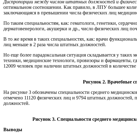
Диспропорции между числом штатных должностей и физичес
оптимальном соотношении. Как правило, в ЛПУ большее колич
заключающаяся в превышении числа физических лиц медицинс
По таким специальностям, как: гематологи, генетики, сердечн
дерматовенерологи, акушерки и др., число физических лиц по
В то же время в таких специальностях, как: врачи функционал
лиц меньше в 2 раза числа штатных должностей.
Но еще более парадоксальная ситуация складывается у таких 
техники, медицинские технологи, провизоры и фармацевты, гд
12009 человек при наличии штатных должностей в количестве 8
Рисунок 2. Врачебные с
На рисунке 3 обозначены специальности среднего медицинско
отмечено 11120 физических лиц и 9794 штатных должностей, п
должностей.
Рисунок 3. Специальности среднего медицинс
Выводы