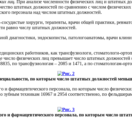
ких лиц.
При анализе численности физических лиц и штатных дол
ество штатных должностей по сравнению с числом физических 
кого персонала над числом штатных должностей.
о-сосудистые хирурги, терапевты, врачи общей практики, ревма
чти равно числу штатных должностей.
ьной диагностики, эндоскописты, патологоанатомы, врачи клини
медицинских работников, как трансфузиологи, стоматологи-ортоп
е число физических лиц превышает число штатных должностей (
835, по трансфузиологам – 2085 и 1471, а по стоматологам-орто
пециальности, по которым число штатных должностей меньш
го и фармацевтического персонала, по которым число физически
о зубным техникам 16967 и 2954 соответственно, по фельдшерам
кого и фармацевтического персонала, по которым число штат