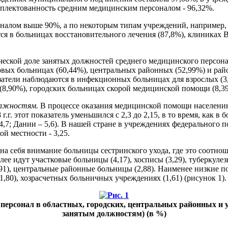
мплектованность средним медицинским персоналом - 96,32%.
алом выше 90%, а по некоторым типам учреждений, например, 
я в больницах восстановительного лечения (87,8%), клиниках В
ической доле занятых должностей среднего медицинского персон
вых больницах (60,44%), центральных районных (52,99%) и рай
затели наблюдаются в инфекционных больницах для взрослых (3,
(8,90%), городских больницах скорой медицинской помощи (8,3
должностям.
В процессе оказания медицинской помощи населени
.г. этот показатель уменьшился с 2,3 до 2,15, в то время, как 
 4,7; Дании – 5,6). В нашей стране в учреждениях федерального
ой местности - 3,25.
а себя внимание больницы сестринского ухода, где это соотноше
лее идут участковые больницы (4,17), хосписы (3,29), туберкуле
91), центральные районные больницы (2,88). Наименее низкие по
1,80), хозрасчетных больничных учреждениях (1,61) (рисунок 1).
 персонал в областных, городских, центральных районных и у
занятым должностям) (в %)