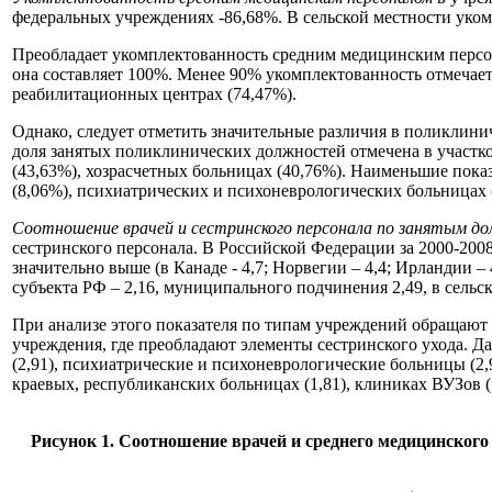
федеральных учреждениях -86,68%. В сельской местности уко
Преобладает укомплектованность средним медицинским персон
она составляет 100%. Менее 90% укомплектованность отмечаетс
реабилитационных центрах (74,47%).
Однако, следует отметить значительные различия в поликлин
доля занятых поликлинических должностей отмечена в участко
(43,63%), хозрасчетных больницах (40,76%). Наименьшие пока
(8,06%), психиатрических и психоневрологических больницах 
Соотношение врачей и сестринского персонала по занятым 
сестринского персонала. В Российской Федерации за 2000-2008 г
значительно выше (в Канаде - 4,7; Норвегии – 4,4; Ирландии –
субъекта РФ – 2,16, муниципального подчинения 2,49, в сельск
При анализе этого показателя по типам учреждений обращают н
учреждения, где преобладают элементы сестринского ухода. Да
(2,91), психиатрические и психоневрологические больницы (2,
краевых, республиканских больницах (1,81), клиниках ВУЗов (
Рисунок 1. Соотношение врачей и среднего медицинского