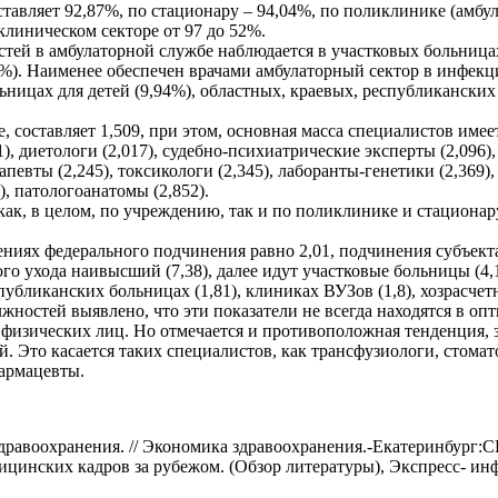
авляет 92,87%, по стационару – 94,04%, по поликлинике (амбула
иклиническом секторе от 97 до 52%.
тей в амбулаторной службе наблюдается в участковых больница
5%). Наименее обеспечен врачами амбулаторный сектор в инфек
ницах для детей (9,94%), областных, краевых, республиканских 
 составляет 1,509, при этом, основная масса специалистов имеет с
), диетологи (2,017), судебно-психиатрические эксперты (2,096),
рапевты (2,245), токсикологи (2,345), лаборанты-генетики (2,369
), патологоанатомы (2,852).
к, в целом, по учреждению, так и по поликлинике и стационар
ниях федерального подчинения равно 2,01, подчинения субъекта
ого ухода наивысший (7,38), далее идут участковые больницы (4,1
публиканских больницах (1,81), клиниках ВУЗов (1,8), хозрасче
ностей выявлено, что эти показатели не всегда находятся в о
 физических лиц. Но отмечается и противоположная тенденция,
 Это касается таких специалистов, как трансфузиологи, стомат
армацевты.
равоохранения. // Экономика здравоохранения.-Екатеринбург:СВ-
инских кадров за рубежом. (Обзор литературы), Экспресс- инфо