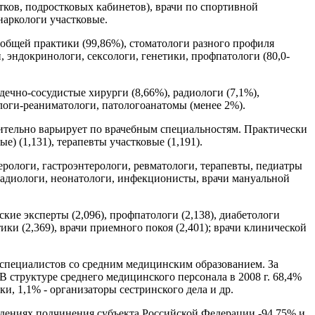
тков, подростковых кабинетов), врачи по спортивной
наркологи участковые.
 общей практики (99,86%), стоматологи разного профиля
, эндокринологи, сексологи, генетики, профпатологи (80,0-
дечно-сосудистые хирурги (8,66%), радиологи (7,1%),
ологи-реаниматологи, патологоанатомы (менее 2%).
ачительно варьирует по врачебным специальностям. Практически
) (1,131), терапевты участковые (1,191).
нерологи, гастроэнтерологи, ревматологи, терапевты, педиатры
, радиологи, неонатологи, инфекционисты, врачи мануальной
еские эксперты (2,096), профпатологи (2,138), диабетологи
тики (2,369), врачи приемного покоя (2,401); врачи клинической
) специалистов со средним медицинским образованием. За
 В структуре среднего медицинского персонала в 2008 г. 68,4%
ки, 1,1% - организаторы сестринского дела и др.
дениях подчинения субъекта Российской Федерации -94,75% и