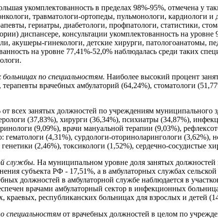
ольшая укомплектованность в пределах 98%-95%, отмечена у таки
 онкологи, травматологи-ортопеды, пульмонологи, кардиологи и 
рапевты, гериатры, диабетологи, профпатологи, статистики, сто
ории) диспансере, консультации укомплектованность на уровне 9
ли, акушеры-гинекологи, детские хирурги, патологоанатомы, пе
анность на уровне 77,41%-52,0% наблюдалась среди таких специ
ологи.
 больницах по специальностям
. Наиболее высокий процент заня
, терапевты врачебных амбулаторий (64,24%), стоматологи (51,77
 от всех занятых должностей по учреждениям муниципального зд
ерологи (37,83%), хирурги (36,34%), психиатры (34,87%), инфекц
кринологи (9,09%), врачи мануальной терапии (9,03%), рефлексо
о: гематологи (4,31%), сурдологи-оториноларингологи (3,62%), н
 генетики (2,46%), токсикологи (1,52%), сердечно-сосудистые хи
ой службы.
На муниципальном уровне доля занятых должностей 
нения субъекта РФ - 17,51%, а в амбулаторных службах сельской 
ебных должностей в амбулаторной службе наблюдается в участко
беспечен врачами амбулаторный сектор в инфекционных больниц
х, краевых, республиканских больницах для взрослых и детей (14
по специальностям
от врачебных должностей в целом по учрежде