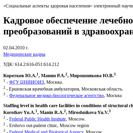
«Социальные аспекты здоровья населения» электронный науч
Кадровое обеспечение лечебн
преобразований в здравоохра
02.04.2010 г.
Медицинские кадры
УДК: 614.2:616-051:614.212
1
2
3
Коротков Ю.А.
, Манин Р.А.
, Мирошникова Ю.В.
1
-
ФГУ ЦНИИОИЗ
, Москва.
2
- Ершовская врачебная амбулатория, Московская область.
3
-
Федеральное медико-биологическое агентство
, Москва
Staffing level in health care facilities in conditions of structural
1
2
3
Korotkov Yu.A.
, Manin R.A.
, Miroshnikova Yu.V.
1
-
Federal Public Health Institute
, Moscow.
2
- Ershovo out-patient clinic, Moscow region
3
-
Federal Medical and Biological Agency
, Moscow