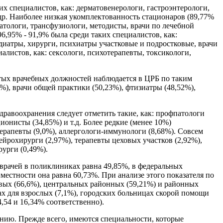
х специалистов, как: дерматовенерологи, гастроэнтерологи,
др. Наиболее низкая укомплектованность стационаров (89,77%
матологи, трансфузиологи, методисты, врачи по лечебной
6,95% - 91,9% была среди таких специалистов, как:
диатры, хирурги, психиатры участковые и подростковые, врачи
алистов, как: сексологи, психотерапевты, токсикологи,
тых врачебных должностей наблюдается в ЦРБ по таким
%), врачи общей практики (50,23%), фтизиатры (48,52%),
равоохранения следует отметить такие, как: профпатологи
ионисты (34,85%) и т.д. Более редкие (менее 10%)
терапевты (9,0%), аллергологи-иммунологи (8,68%). Совсем
ейрохирурги (2,97%), терапевты цеховых участков (2,92%),
рурги (0,49%).
врачей в поликлиниках равна 49,85%, в федеральных
местности она равна 60,73%. При анализе этого показателя по
вых (66,6%), центральных районных (59,21%) и районных
ах для взрослых (7,1%), городских больницах скорой помощи
,54 и 16,34% соответственно).
нию. Прежде всего, имеются специальности, которые