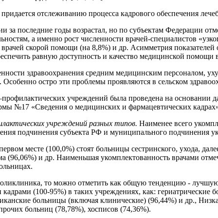
я придается отслеживанию процесса кадрового обеспечения леч
 за последние годы возрастал, но по субъектам Федерации отме
ьностям, а именно рост численности врачей-специалистов «узк
), врачей скорой помощи (на 8,8%) и др. Асимметрия показателе
еспечить равную доступность и качество медицинской помощи в
нности здравоохранения средним медицинским персоналом, ухуд
р. Особенно остро эти проблемы проявляются в сельском здравоо
–профилактических учреждений была проведена на основании д
формы №17 «Сведения о медицинских и фармацевтических кадрах
лактических учреждений разных типов.
Наименее всего укомп
ждения подчинения субъекта РФ и муниципального подчинения у
рвом месте (100,0%) стоят больницы сестринского, ухода, дале
ма (96,06%) и др. Наименьшая укомплектованность врачами отмеч
ольницах.
-поликлиника, то можно отметить как общую тенденцию - лучшую
адрами (100-95%) в таких учреждениях, как: гериатрические бо
ликанские больницы (включая клинические) (96,44%) и др., Низ
рочих больниц (78,78%), хосписов (74,36%).