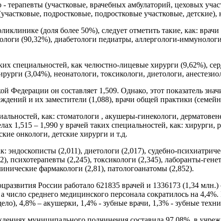
 - терапевты (участковые, врачебных амбулаторий, цеховых учас
участковые, подростковые, подростковые участковые, детские), 
иклинике (доля более 50%), следует отметить такие, как: врачи
рологи (90,32%), диабетологи педиатры, аллергологи-иммунологи
ких специальностей, как челюстно-лицевые хирурги (9,62%), сер
ирурги (3,04%), неонатологи, токсикологи, диетологи, анестези
ой Федерации он составляет 1,509. Однако, этот показатель зн
дений и их заместители (1,088), врачи общей практики (семейные
циальностей, как: стоматологи , акушеры-гинекологи, дерматове
елах 1,515 – 1,990 у врачей таких специальностей, как: хирурги
кие онкологи, детские хирурги и т.д.
ак: эндоскописты (2,011), диетологи (2,017), судебно-психиатрич
22), психотерапевты (2,245), токсикологи (2,345), лаборанты-гене
линические фармакологи (2,81), патологоанатомы (2,852).
оцразвития России работало 621835 врачей и 1336173 (1,34 млн.
, а число среднего медицинского персонала сократилось на 4,4%.
ло), 4,8% – акушерки, 1,4% - зубные врачи, 1,3% - зубные техни
ждениях муниципального подчинения составила 97,08%, в учреж