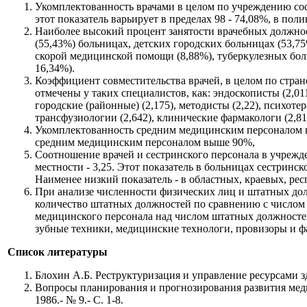
Укомплектованность врачами в целом по учреждению сост
этот показатель варьирует в пределах 98 - 74,08%, в пол
Наиболее высокий процент занятости врачебных должнос
(55,43%) больницах, детских городских больницах (53,7
скорой медицинской помощи (8,88%), туберкулезных боль
16,34%).
Коэффициент совместительства врачей, в целом по стране,
отмечены у таких специалистов, как: эндоскописты (2,011
городские (районные) (2,175), методисты (2,22), психоте
трансфузиологии (2,642), клинические фармакологи (2,81
Укомплектованность средним медицинским персоналом ка
средним медицинским персоналом выше 90%,
Соотношение врачей и сестринского персонала в учрежде
местности - 3,25. Этот показатель в больницах сестринск
Наименее низкий показатель - в областных, краевых, рес
При анализе численности физических лиц и штатных долж
количество штатных должностей по сравнению с числом
медицинского персонала над числом штатных должностей.
зубные техники, медицинские технологи, провизоры и ф
Список литературы
Блохин А.Б. Реструктуризация и управление ресурсами зд
Вопросы планирования и прогнозирования развития медиц
1986.- № 9.- С. 1-8.