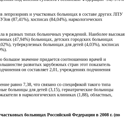
в лепрозориях и участковых больницах в составе других ЛПУ
УЗов (87,41%), хосписах (84,04%), наркологических
ала в разных типах больничных учреждений. Наиболее высокая
онных (47,94%) больницах, детских городских больницах
02%), туберкулезных больницах для детей (4,03%), хосписах
9%).
ю большое значение придается соотношению врачей и
в большинстве развитых зарубежных стран этот показатель
 подчинения он составляет 2,01, учреждениях подчинения
ние равно 7,38, что связано со спецификой такого типа
зные больницы для детей (3,15), гериатрические больницы
казатели в наркологических клиниках (1,88), областных,
частковых больницах Российской Федерации в 2008 г. (по