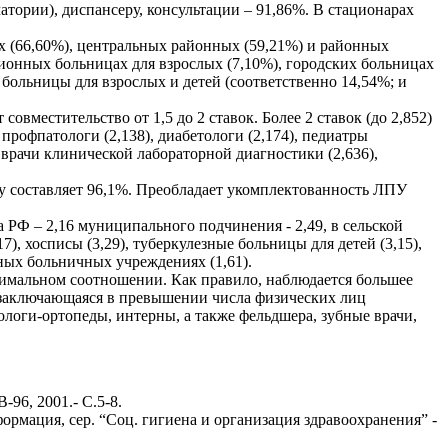
тории), диспансеру, консультации – 91,86%. В стационарах
х (66,60%), центральных районных (59,21%) и районных
ционных больницах для взрослых (7,10%), городских больницах
больницы для взрослых и детей (соответственно 14,54%; и
овместительство от 1,5 до 2 ставок. Более 2 ставок (до 2,852)
 профпатологи (2,138), диабетологи (2,174), педиатры
), врачи клинической лабораторной диагностики (2,636),
у составляет 96,1%. Преобладает укомплектованность ЛПУ
 РФ – 2,16 муниципального подчинения - 2,49, в сельской
7), хосписы (3,29), туберкулезные больницы для детей (3,15),
тных больничных учреждениях (1,61).
птимальном соотношении. Как правило, наблюдается большее
 заключающаяся в превышении числа физических лиц
ологи-ортопеды, интерны, а также фельдшера, зубные врачи,
96, 2001.- С.5-8.
рмация, сер. “Соц. гигиена и организация здравоохранения” -