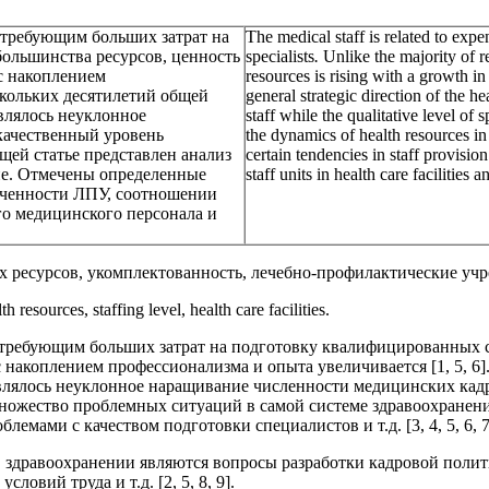
 требующим больших затрат на
The medical staff is related to exp
большинства ресурсов, ценность
specialists
.
Unlike the majority of re
с накоплением
resources is rising with a growth in
скольких десятилетий общей
general strategic direction of the 
влялось неуклонное
staff while the qualitative level of 
качественный уровень
the dynamics of health resources in 
ей статье представлен анализ
certain tendencies in staff provisio
тие. Отмечены определенные
staff units in health care facilities 
печенности ЛПУ, соотношении
го медицинского персонала и
х ресурсов, укомплектованность, лечебно-профилактические уч
 resources, staffing level, health care facilities.
 требующим больших затрат на подготовку квалифицированных 
с накоплением профессионализма и опыта увеличивается [1, 5, 6
влялось неуклонное наращивание численности медицинских кад
ножество проблемных ситуаций в самой системе здравоохранени
мами с качеством подготовки специалистов и т.д. [3, 4, 5, 6, 7
здравоохранении являются вопросы разработки кадровой полити
овий труда и т.д. [2, 5, 8, 9].