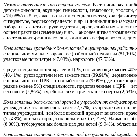
Укомплектованность по специальностям.
В стационарах, наиб
детские онкологи, акушеры-гинекологи, гематологи, урологи,
- 74,08%) наблюдалась по таким специальностям, как: физиоте
физкультуре, рефлексотерапевты и др. В поликлинике (амбулат
лаборанты-генетики, руководители учреждений и их заместите
общей практики (семейные) и др. Наиболее низкая укомплектов
анестезиологи-реаниматологи, клинические фармакологи, диет
Доля занятых врачебных должностей в центральных районных
специальностям, как: городские (районные) педиатры (81,19%)
участковые психиатры (47,03%), наркологи (47,53%).
Среди специальностей врачей в ЦРБ, составляющих менее 40%
(40,41%), руководители и их заместители (39,91%), дерматовен
специальности в ЦРБ – это диабетологи (9,09%), детские эндо
редкие (менее 5%) специальности, представленные в ЦРБ, – эт
сексологи (2,86%), судебно-психиатрические эксперты (2,53%),
Доля занятых должностей врачей в учреждениях амбулаторн
учреждениях эта доля составляет 22,77%, в учреждениях подчи
типам учреждений, наиболее высокий процент занятости врач
(55,43%), детских городских больницах (53,75%). Наименее о
(8,88%), туберкулезных больницах для детей (9,94%), областны
Доля занятых врачебных должностей амбулаторной службы 