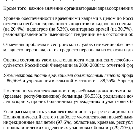
Кроме того, важное значение организаторами здравоохранени
Уровень обеспеченности врачебными кадрами в целом по России
отмечена несбалансированность подготовки кадров по специал
(на 20,4%), педиатров (на 5,3%), санитарных врачей (на 30,7%
разнонаправленность имеющихся тенденций не в состоянии об
Отмечены проблемы в сестринской службе: снижение обеспече
младшего персонала, отток среднего персонала из отрасли и д
Оценка состояния укомплектованности медицинских лечебно 
субъектов Российской Федерации за 2000-2008гг.: отчетной 
Укомплектованность врачебными должностями лечебно-профи
– 86,56% и учреждения в сельской местности – 88,55%. Учре
По степени укомплектованности врачебными должностями на пе
(краевые, республиканские) больницы (96,53%), родильные до
лепрозориях, прочих больничных учреждениях и участковых б
Если рассматривать укомплектованность в разрезе стационар
Поликлинический сектор наиболее укомплектован врачебными к
инфекционные для детей (97,6%), областные, краевые, респуб
в поликлинических отделениях участковых больниц (79,75%), п