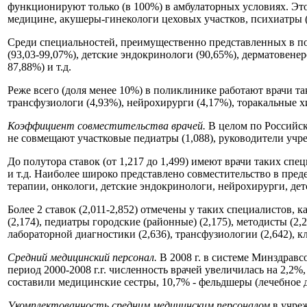
функционируют только (в 100%) в амбулаторных условиях. Это
медицине, акушеры-гинекологи цеховых участков, психиатры (
Среди специальностей, преимущественно представленных в пол
(93,03-99,07%), детские эндокринологи (90,65%), дерматовене
87,88%) и т.д.
Реже всего (доля менее 10%) в поликлинике работают врачи та
трансфузиологи (4,93%), нейрохирурги (4,17%), торакальные х
Коэффициент совместительства врачей.
В целом по Российск
не совмещают участковые педиатры (1,088), руководители учреж
До полутора ставок (от 1,217 до 1,499) имеют врачи таких спе
и т.д. Наиболее широко представлено совместительство в пред
терапии, онкологи, детские эндокринологи, нейрохирурги, детс
Более 2 ставок (2,011-2,852) отмечены у таких специалистов, к
(2,174), педиатры городские (районные) (2,175), методисты (2,
лабораторной диагностики (2,636), трансфузиологии (2,642), к
Средний медицинский персонал.
В 2008 г. в системе Минздравс
период 2000-2008 г.г. численность врачей увеличилась на 2,2%
составили медицинские сестры, 10,7% - фельдшеры (лечебное де
Укомплектованность
средним медицинским персоналом
в учре