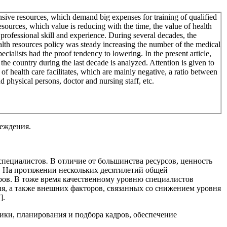
ensive resources, which demand big expenses for training of qualified
sources, which value is reducing with the time, the value of health
 professional skill and experience. During several decades, the
health resources policy was steady increasing the number of the medical
specialists had the proof tendency to lowering. In the present article,
the country during the last decade is analyzed. Attention is given to
n of health care facilitates, which are mainly negative, a ratio between
and physical persons, doctor and nursing staff, etc.
реждения.
специалистов
.
В отличие от большинства ресурсов, ценность
]. На протяжении нескольких десятилетий общей
ров. В тоже время качественному уровню специалистов
я, а также внешних факторов, связанных со снижением уровня
].
ки, планирования и подбора кадров, обеспечение