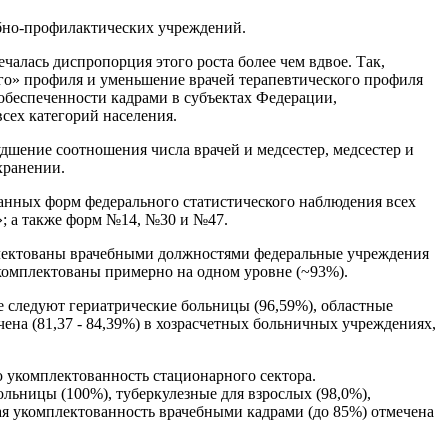
ебно-профилактических учреждений.
чалась диспропорция этого роста более чем вдвое. Так,
ого» профиля и уменьшение врачей терапевтического профиля
й обеспеченности кадрами в субъектах Федерации,
сех категорий населения.
шение соотношения числа врачей и медсестер, медсестер и
хранении.
анных форм федерального статистического наблюдения всех
»; а также форм №14, №30 и №47.
лектованы врачебными должностями федеральные учреждения
комплектованы примерно на одном уровне (~93%).
е следуют гериатрические больницы (96,59%), областные
ена (81,37 - 84,39%) в хозрасчетных больничных учреждениях,
 укомплектованность стационарного сектора.
льницы (100%), туберкулезные для взрослых (98,0%),
кая укомплектованность врачебными кадрами (до 85%) отмечена