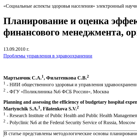
«Социальные аспекты здоровья населения» электронный науч
Планирование и оценка эффек
финансового менеджмента, ор
13.09.2010 г.
Проблемы управления в здравоохранении
1
2
Мартынчик С.А.
, Филатенкова С.В.
1
- НИИ общественного здоровья и управления здравоохранен
2
- ФГУ «Поликлиника №6 ФСБ России», Москва
Planning and assessing the efficiency of budgetary hospital exp
1
2
Martynchik S.A.
, Filatenkova S.V.
1
- Research Institute of Public Health and Public Health Manage
2
- Polyclinic №6 at the Federal Security Service of Russia, Moscow
В статье представлены методологические основы планировани