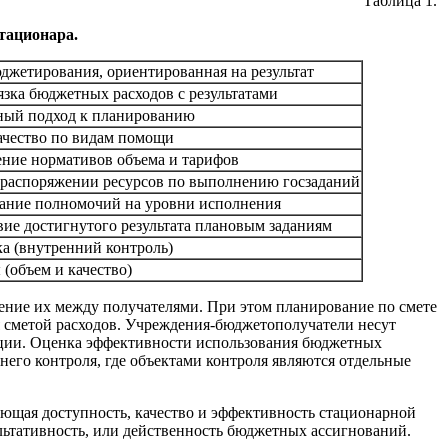
Таблица 1.
тационара.
джетирования, ориентированная на результат
язка бюджетных расходов с результатами
ый подход к планированию
ачество по видам помощи
ение нормативов объема и тарифов
 распоряжении ресурсов по выполнению госзаданий
ание полномочий на уровни исполнения
вие достигнутого результата плановым заданиям
а (внутренний контроль)
 (объем и качество)
ение их между получателями. При этом планирование по смете
я сметой расходов. Учреждения-бюджетополучатели несут
зации. Оценка эффективности использования бюджетных
него контроля, где объектами контроля являются отдельные
ающая доступность, качество и эффективность стационарной
льтативность, или действенность бюджетных ассигнований.