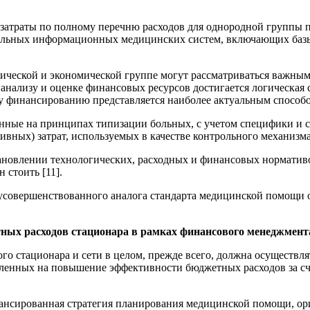
затраты по полному перечню расходов для однородной группы п
итальных информационных медицинских систем, включающих баз
ической и экономической группе могут рассматриваться важны
нализу и оценке финансовых ресурсов достигается логическая с
му финансированию представляется наиболее актуальным способ
нные на принципах типизации больных, с учетом специфики и со
ивных) затрат, используемых в качестве контрольного механизма
ановлении технологических, расходных и финансовых нормативов;
 стоить [11].
усовершенствованного аналога стандарта медицинской помощи 
.
ных расходов стационара в рамках финансового менеджмента
о стационара и сети в целом, прежде всего, должна осуществля
ленных на повышение эффективности бюджетных расходов за сч
алансированная стратегия планирования медицинской помощи, ор