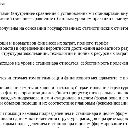
ся:
тами (внутреннее сравнение с установленными стандартами вну
ждений (внешнее сравнение с базовым уровнем практики с наилу
получены на основании государственных статистических отчето
щи и нормативов финансовых затрат, полного тарифа;
водств) в определении вероятности достижения адекватного рез
труктуры заболеваний, технологий и полных ресурсных затрат,
одов на уровне стационара относятся: себестоимость пролеченн
тся инструментом оптимизации финансового менеджмента, с при
оставление сметы доходов и расходов; бюджетирование структу
о фактора организации лечебного процесса; интегральная оценк
 каждым подразделением и стационара в целом (формирование о
ки объемов помощи и их соответствие плановым (рекомендованн
й помощи каждым подразделением и стационара в целом (формир
анализ динамики изменения структуры расходов в разрезе кодо
каждым подразделением и стационара в целом (формирование от