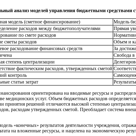
ьный анализ моделей управления бюджетными средствами с
тная модель (сметное финансирование)
Модель бю
еделение расходов между бюджетополучателями
Прямая ув
рование по смете расходов
Нормативн
е сметы расходов
Объем и к
левое расходование финансовых средств
За достиж
ичена
Свобода в
ая степень централизации
Делегиров
етствие фактическим расходов, утвержденных сметой
Соответст
ий контроль
Самооценк
ные статьи затрат
Результаты
финансирования ориентирована на вводимые ресурсы и распредел
тве медицинских услуг. Объем бюджетных расходов определяетс
ровни принятия решений отличаются высокой степенью централи
одов, расходам утвержденных сметой. Преобладает система внеш
модель «конечных» результатов деятельности учреждения, отраж
ьтата на вложенные ресурсы, и нацелена на экономическую резу