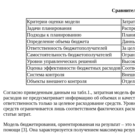
Сравнител
Критерии оценки модели
Затра
Задачи планирования
Распр
Подходы к планированию
Плани
Определение объема бюджета
Данны
Ответственность бюджетополучателей
За це
Самостоятельность бюджетополучателей
Огран
Уровни управленческих решений
Высок
Оценка эффективности бюджетных расходов
Соотв
Система контроля
Внешн
Объекты внешнего контроля
Отдель
Согласно приведенным данным на табл.1., затратная модель 
расходов не предусматривает информацию об объемах и качес
ответственность только за целевое расходование средств. У
средств ограничивается лишь соответствием фактических расх
статьи затрат.
Модель бюджетирования, ориентированная на результат – это 
помощи [3]. Она характеризуется получением максимума резул