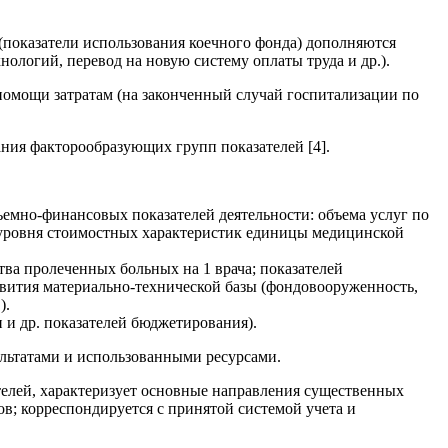
(показатели использования коечного фонда) дополняются
логий, перевод на новую систему оплаты труда и др.).
помощи затратам (на законченный случай госпитализации по
ния факторообразующих групп показателей [4].
ъемно-финансовых показателей деятельности: объема услуг по
; уровня стоимостных характеристик единицы медицинской
тва пролеченных больных на 1 врача; показателей
звития материально-технической базы (фондовооруженность,
).
 и др. показателей бюджетирования).
ультатами и использованными ресурсами.
елей, характеризует основные направления существенных
в; корреспондируется с принятой системой учета и