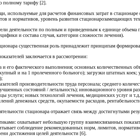
о полному тарифу [2].
и, используемые для расчетов финансовых затрат в стационаре 
ов и нормативов, уровень развития стационарозамещающих техно
тели деятельности по полным и приведенным к единице объема 
цифики и состава случая, категории сложности лечения).
тационара существенная роль принадлежит принципам формирова
казателей заключается в рассмотрении:
за и его фактического выполнения; основных количественных об
купный и на 1 пролеченного больного); загрузки штатных коек
);
зателей производительности труда персонала; среднего количес
лучшенных состояний / летальность); инновационного уровня ра
ицы услуги; новых технологий лечения, медицинских услуг и т.д.
лений денежных средств, окупаемости расходов, рентабельности
ятельности стационара отражает связь между достигнутыми рез
тиками: охватывает небольшую группу взаимосвязанных показат
итывает соблюдение рекомендованных норм, лимитов, нормативо
ени достижения целей деятельности [6].