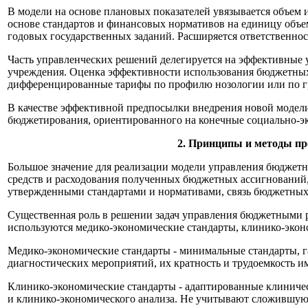
В модели на основе плановых показателей увязывается объем
основе стандартов и финансовых нормативов на единицу объем
годовых государственных заданий. Расширяется ответственност
Часть управленческих решений делегируется на эффективные 
учреждения. Оценка эффективности использования бюджетных с
дифференцированные тарифы по профилю нозологии или по г
В качестве эффективной предпосылки внедрения новой модел
бюджетирования, ориентированного на конечные социально-эк
2. Принципы и методы пр
Большое значение для реализации модели управления бюджет
средств и расходования полученных бюджетных ассигнований, 
утвержденными стандартами и нормативами, связь бюджетных р
Существенная роль в решении задач управления бюджетными ра
используются медико-экономические стандарты, клинико-эконо
Медико-экономические стандарты - минимальные стандарты, г
диагностических мероприятий, их кратность и трудоемкость 
Клинико-экономические стандарты - адаптированные клиничес
и клинико-экономического анализа. Не учитывают сложившуюс