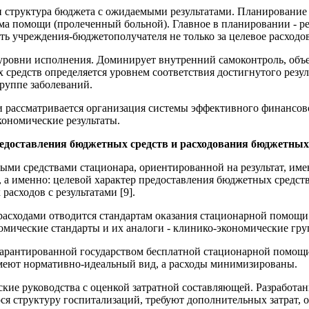
 и структура бюджета с ожидаемыми результатами. Планировани
а помощи (пролеченный больной). Главное в планировании - ре
ь учреждения-бюджетополучателя не только за целевое расходов
уровни исполнения. Доминирует внутренний самоконтроль, объек
редств определяется уровнем соответствия достигнутого резул
руппе заболеваний.
и рассматривается организация системы эффективного финансо
ономические результаты.
едоставления бюджетных средств и расходования бюджетных
ными средствами стационара, ориентированной на результат, и
а именно: целевой характер предоставления бюджетных средств
асходов с результатами [9].
сходами отводится стандартам оказания стационарной помощи. 
мические стандарты и их аналоги - клинико-экономические груп
арантированной государством бесплатной стационарной помощи 
имеют нормативно-идеальный вид, а расходы минимизированы.
кие руководства с оценкой затратной составляющей. Разработа
я структуру госпитализаций, требуют дополнительных затрат, 