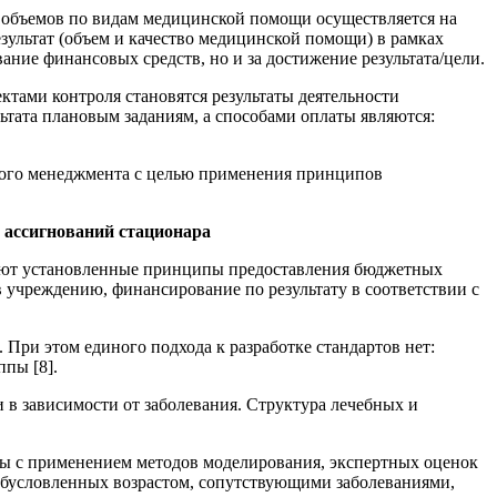
е объемов по видам медицинской помощи осуществляется на
зультат (объем и качество медицинской помощи) в рамках
ание финансовых средств, но и за достижение результата/цели.
тами контроля становятся результаты деятельности
ьтата плановым заданиям, а способами оплаты являются:
вого менеджмента с целью применения принципов
 ассигнований стационара
меют установленные принципы предоставления бюджетных
 учреждению, финансирование по результату в соответствии с
При этом единого подхода к разработке стандартов нет:
пы [8].
в зависимости от заболевания. Структура лечебных и
ны с применением методов моделирования, экспертных оценок
обусловленных возрастом, сопутствующими заболеваниями,