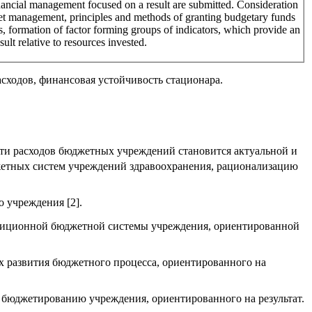
inancial management focused on a result are submitted. Consideration
get management, principles and methods of granting budgetary funds
, formation of factor forming groups of indicators, which provide an
ult relative to resources invested.
сходов, финансовая устойчивость стационара.
ти расходов бюджетных учреждений становится актуальной и
жетных систем учреждений здравоохранения, рационализацию
 учреждения [2].
адиционной бюджетной системы учреждения, ориентированной
х развития бюджетного процесса, ориентированного на
к бюджетированию учреждения, ориентированного на результат.