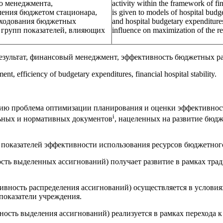
о менеджмента,
activity within the framework of f
ления бюджетом стационара,
is given to models of hospital bud
сходования бюджетных
and hospital budgetary expenditures
 групп показателей, влияющих
influence on maximization of the res
езультат, финансовый менеджмент, эффективность бюджетных ра
nt, efficiency of budgetary expenditures, financial hospital stability.
нию проблема оптимизации планирования и оценки эффективнос
i
льных и нормативных документов
, нацеленных на развитие бюд
показателей эффективности использования ресурсов бюджетного
ость выделенных ассигнований) получает развитие в рамках тр
ивность распределения ассигнований) осуществляется в условия
показатели учреждения.
ость выделения ассигнований) реализуется в рамках перехода 
.