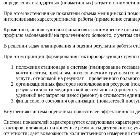
определения стандартных (нормативных) затрат и стоимости п
При этом экстенсивные показатели объема медицинской помощ
интенсивными характеристиками работы (применение стандарт
Кроме того, используются и финансово-экономические показа
профилю заболеваний/ на пролеченного больного, с учетом спе
В решении задач планирования и оценки результата работы с
При этом принцип формирования факторообразующих групп по
положения стационара в системе (планирование госзака
контингентам, профилям, нозологическим группам (сово
услуги, относимой на результат – пролеченного больного
организационных факторов использования ресурсов (пока
результативности медицинской деятельности (процент у
удельный вес затрат на износ (ремонт) в стоимости един
финансового состояния организации (показателей поступ
Внутренняя система оценочных показателей эффективности де
Система показателей характеризуется следующими характерис
факторов, влияющих на конечные результаты деятельности; уч
отчетности; дает возможность количественного измерения степ