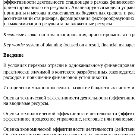
эффективности деятельности стационара в рамках финансовог
ориентированного на результат. Анализируются модели управ
принципы и методы предоставления бюджетных средств и ра
ассигнований стационара, формирования факторообразующих
на максимизацию результата на вложенные ресурсы.
Ключевые слова:
система планирования, ориентированная на р
Key words:
system of planning focused on a result, financial manageme
Введение
В условиях перехода отрасли к одноканальному финансирова
практически значимой в контексте разработанных законодате
расходов и повышение финансовой устойчивости.
Исторически можно проследить развитие бюджетных систем и 
Оценка технической эффективности деятельности (эффективн
на вводимые ресурсы.
Оценка технологической эффективности деятельности (эффект
эффективное процессное управление, итоговые или плановые 
Оценка экономической эффективности деятельности (действенн
Она отражает максимизацию результата на вложенные ресурсы