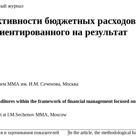
ный журнал
тивности бюджетных расходов
иентированного на результат
ием ММА им. И.М. Сеченова, Москва
enditures within the framework of financial management focused on 
ment at I.M.Sechenov MMA, Moscow
я и оценивания показателей
In the article, the methodological b