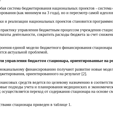
обая система бюджетирования национальных проектов - систем
рования (как минимум на 3 года), но и пересмотр самой идеоло
и и реализации национальных проектов становится программное 
в практику управления бюджетным процессом учреждения стацио
льтаты деятельности, сократить расходы бюджета за счет снижен
троения единой модели бюджетного финансирования стационара 
ится актуальной проблемой.
ли управления бюджетом стационара, ориентированные на ре
дноканальному финансированию получают развитие новые модел
жетирования, ориентированного на результат [2].
нансовых средств ведется по целевому назначению в соответст
новые подходы учета и планирования медицинских и экономическ
осуществляется переход от содержания стационара на основе с
вами стационара приведен в таблице 1.