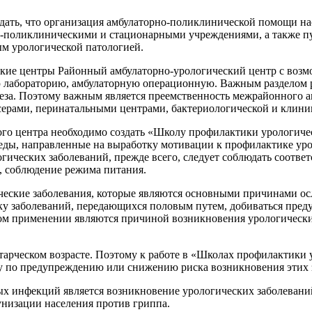
дать, что организация амбулаторно-поликлинической помощи н
-поликлиническими и стационарными учреждениями, а также пу
м урологической патологией.
ские центры Районный амбулаторно-урологический центр с возм
 лабораторию, амбулаторную операционную. Важным разделом р
еза. Поэтому важным является преемственность межрайонного а
ерами, перинатальными центрами, бактериологической и клини
го центра необходимо создать «Школу профилактики урологичес
еды, направленные на выработку мотивации к профилактике ур
гических заболеваний, прежде всего, следует соблюдать соотве
е, соблюдение режима питания.
ческие заболевания, которые являются основными причинами о
у заболеваний, передающихся половым путем, добиваться преду
ном применении являются причиной возникновения урологически
арческом возрасте. Поэтому к работе в «Школах профилактики у
ту по предупреждению или снижению риска возникновения этих
х инфекций является возникновение урологических заболевани
низации населения против гриппа.