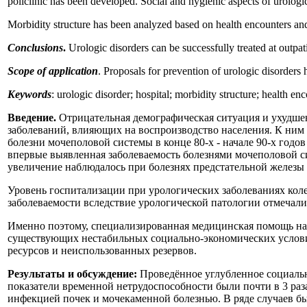
policlinic has been developed. Social and hygienic aspects of urologi
Morbidity structure has been analyzed based on health encounters and 
Conclusions
.
Urologic disorders can be successfully treated at outpati
Scope of application
. Proposals for prevention of urologic disorders
Keywords
: urologic disorder; hospital; morbidity structure; health enco
Введение.
Отрицательная демографическая ситуация и ухудшени
заболеваний, влияющих на воспроизводство населения. К ним 
болезни мочеполовой системы в конце 80-х - начале 90-х годов 
впервые выявленная заболеваемость болезнями мочеполовой сис
увеличение наблюдалось при болезнях предстательной железы - н
Уровень госпитализации при урологических заболеваниях колеб
заболеваемости вследствие урологической патологии отмечались в
Именно поэтому, специализированная медицинская помощь на
существующих нестабильных социально-экономических условия
ресурсов и неиспользованных резервов.
Результаты и обсуждение:
Проведённое углубленное социальн
показатели временной нетрудоспособности были почти в 3 раз
инфекцией почек и мочекаменной болезнью. В ряде случаев бы