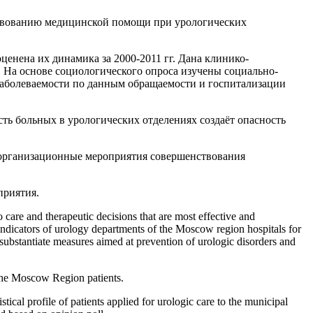
ствованию медицинской помощи при урологических
енена их динамика за 2000-2011 гг. Дана клинико-
 На основе социологического опроса изучены социально-
заболеваемости по данным обращаемости и госпитализации
ть больных в урологических отделениях создаёт опасность
организационные мероприятия совершенствования
приятия.
 care and therapeutic decisions that are most effective and
 indicators of urology departments of the Moscow region hospitals for
s substantiate measures aimed at prevention of urologic disorders and
 the Moscow Region patients.
cal profile of patients applied for urologic care to the municipal