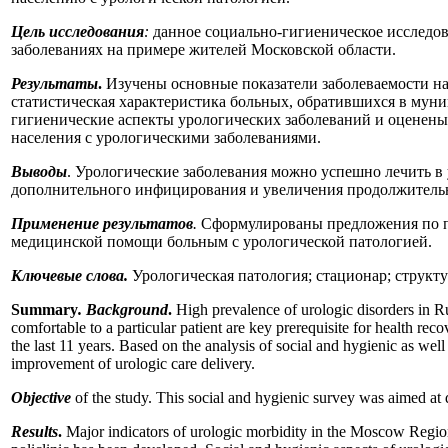
Цель исследования
:
данное социально-гигиеническое исследо
заболеваниях на примере жителей Московской области.
Результаты
.
Изучены основные показатели заболеваемости нас
статистическая характеристика больных, обратившихся в мун
гигиенические аспекты урологических заболеваний и оценены
населения с урологическими заболеваниями.
Выводы
. Урологические заболевания можно успешно лечить в
дополнительного инфицирования и увеличения продолжительн
Применение результатов
.
Сформулированы предложения по пр
медицинской помощи больным с урологической патологией.
Ключевые слова.
Урологическая патология; стационар; структу
Summary
. Background
.
High prevalence of urologic disorders in Rus
comfortable to a particular patient are key prerequisite for health r
the last 11 years. Based on the analysis of social and hygienic as wel
improvement of urologic care delivery.
Objective
of the study. This social and hygienic survey was aimed at 
Results
.
Major indicators of urologic morbidity in the Moscow Region a