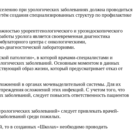
аселению при урологических заболеваниях должна проводиться
тём создания специализированных структур по профилактике
ожностью урорентгенологического и уроэндоскопического
аботы уролога является своевременная диагностика
мбулаторного центра с онкологическими,
ко-диагностической лабораториями.
кой патологии», в которой врачами-специалистами и
ологических заболеваний. Основным моментом в данных
тствующий образ жизни, который предусматривает отказ от
сложнений в органах мочевыделительной системы. Для их
преждения осложнений этих инфекций. С учетом того, что
х заболеваний, следует повысить ответственность пациентов
рологических заболеваний» следует привлекать врачей-
 заболеваний среди пожилых.
й, то в созданных «Школах» необходимо проводить