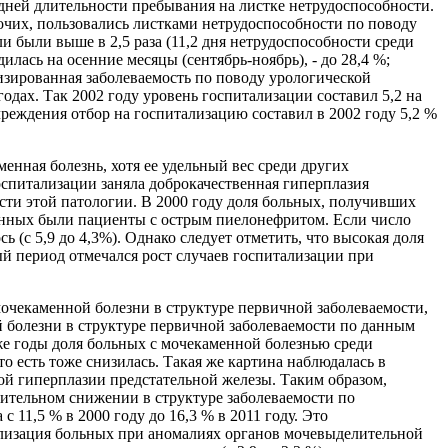
дней длительности пребывания на листке нетрудоспособности.
очих, пользовались листками нетрудоспособности по поводу
и были выше в 2,5 раза (11,2 дня нетрудоспособности среди
лась на осенние месяцы (сентябрь-ноябрь), - до 28,4 %;
лизированная заболеваемость по поводу урологической
одах. Так 2002 году уровень госпитализации составил 5,2 на
 учреждения отбор на госпитализацию составил в 2002 году 5,2 %
нная болезнь, хотя ее удельный вес среди других
госпитализации заняла доброкачественная гиперплазия
ости этой патологии. В 2000 году доля больных, получивших
ованных были пациенты с острым пиелонефритом. Если число
 (с 5,9 до 4,3%). Однако следует отметить, что высокая доля
ый период отмечался рост случаев госпитализации при
очекаменной болезни в структуре первичной заболеваемости,
й болезни в структуре первичной заболеваемости по данным
 же годы доля больных с мочекаменной болезнью среди
о есть тоже снизилась. Такая же картина наблюдалась в
ой гиперплазии предстательной железы. Таким образом,
ачительном снижении в структуре заболеваемости по
11,5 % в 2000 году до 16,3 % в 2011 году. Это
ализация больных при аномалиях органов мочевыделительной