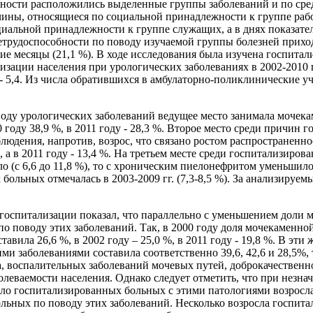
ьности расположились выделенные группы заболеваний и по сре
чины, относящиеся по социальной принадлежности к группе раб
иальной принадлежности к группе служащих, а в днях показател
етрудоспособности по поводу изучаемой группы болезней приходи
мние месяцы (21,1 %). В ходе исследования была изучена госпита
изации населения при урологических заболеваниях в 2002-2010 г
году - 5,4. Из числа обратившихся в амбулаторно-поликлинические
оду урологических заболеваний ведущее место занимала мочекаме
 году 38,9 %, в 2011 году - 28,3 %. Второе место среди причин 
людения, напротив, возрос, что связано ростом распространенн
 а в 2011 году - 13,4 %. На третьем месте среди госпитализир
(с 6,6 до 11,8 %), то с хроническим пиелонефритом уменьшилось
ольных отмечалась в 2003-2009 гг. (7,3-8,5 %). За анализируем
госпитализации показал, что параллельно с уменьшением доли м
 поводу этих заболеваний. Так, в 2000 году доля мочекаменно
вила 26,6 %, в 2002 году – 25,0 %, в 2011 году - 19,8 %. В эти
и заболеваниями составила соответственно 39,6, 42,6 и 28,5%, т
, воспалительных заболеваний мочевых путей, доброкачественн
олеваемости населения. Однако следует отметить, что при незн
о госпитализированных больных с этими патологиями возросла с 
ольных по поводу этих заболеваний. Несколько возросла госпит