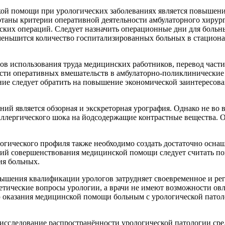
й помощи при урологических заболеваниях является повышение
таны критерии оперативной деятельности амбулаторного хирург
ских операций. Следует назначить операционные дни для больны
меньшится количество госпитализированных больных в стационар
ов использования труда медицинских работников, перевод части
асти оперативных вмешательств в амбулаторно-поликлинические
ие следует обратить на повышение экономической заинтересова
ний является обзорная и экскреторная урография. Однако не во
аллергического шока на йодсодержащие контрастные вещества.
огического профиля также необходимо создать достаточно осна
ий совершенствования медицинской помощи следует считать по
ия больных.
вышения квалификации урологов затрудняет своевременное и ре
етические вопросы урологии, а врачи не имеют возможности овл
оказания медицинской помощи больным с урологической патоло
исследование распространённости урологической патологии сре