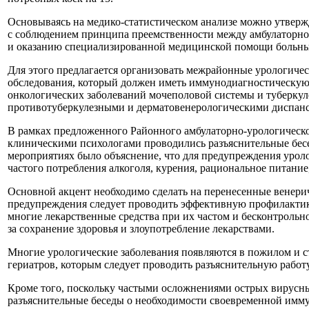
Основываясь на медико-статистическом анализе можно утверж
с соблюдением принципа преемственности между амбулаторно
и оказанию специализированной медицинской помощи больны
Для этого предлагается организовать межрайонные урологиче
обследования, который должен иметь иммунодиагностическую
онкологических заболеваний мочеполовой системы и туберкул
противотуберкулезными и дерматовенерологическими диспанс
В рамках предложенного Районного амбулаторно-урологическо
клиническими психологами проводились разъяснительные бес
мероприятиях было объяснение, что для предупреждения уроло
частого потребления алкоголя, курения, рациональное питани
Основной акцент необходимо сделать на перенесенные венери
предупреждения следует проводить эффективную профилактик
многие лекарственные средства при их частом и бесконтроль
за сохранение здоровья и злоупотребление лекарствами.
Многие урологические заболевания появляются в пожилом и ст
гериатров, которым следует проводить разъяснительную рабо
Кроме того, поскольку частыми осложнениями острых вирусны
разъяснительные беседы о необходимости своевременной имму