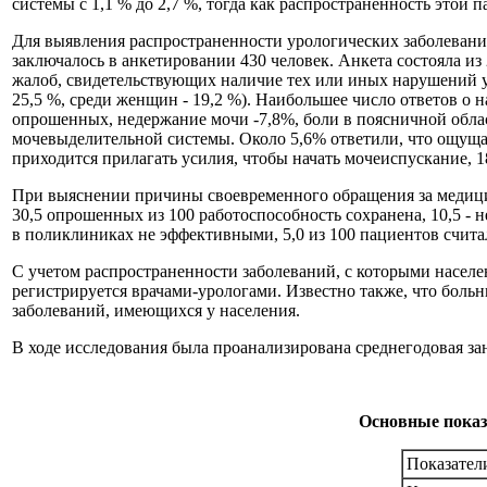
системы с 1,1 % до 2,7 %, тогда как распространенность этой 
Для выявления распространенности урологических заболеваний
заключалось в анкетировании 430 человек. Анкета состояла и
жалоб, свидетельствующих наличие тех или иных нарушений у
25,5 %, среди женщин - 19,2 %). Наибольшее число ответов о 
опрошенных, недержание мочи -7,8%, боли в поясничной облас
мочевыделительной системы. Около 5,6% ответили, что ощуща
приходится прилагать усилия, чтобы начать мочеиспускание, 
При выяснении причины своевременного обращения за медицин
30,5 опрошенных из 100 работоспособность сохранена, 10,5 - н
в поликлиниках не эффективными, 5,0 из 100 пациентов считал
С учетом распространенности заболеваний, с которыми населен
регистрируется врачами-урологами. Известно также, что боль
заболеваний, имеющихся у населения.
В ходе исследования была проанализирована среднегодовая заня
Основные показа
Показател