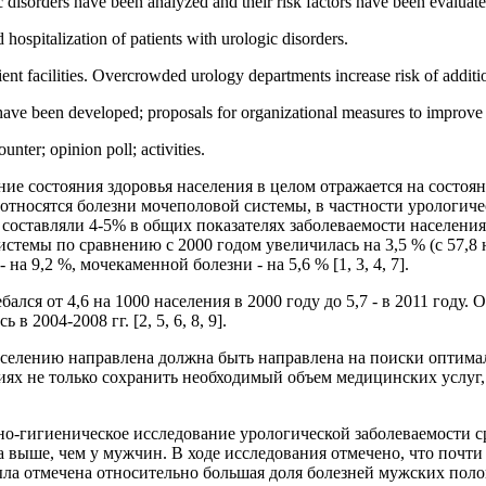
c disorders have been analyzed and their risk factors have been evaluat
hospitalization of patients with urologic disorders.
ent facilities. Overcrowded urology departments increase risk of addition
 have been developed; proposals for organizational measures to improve 
unter; opinion poll; activities.
е состояния здоровья населения в целом отражается на состоян
относятся болезни мочеполовой системы, в частности урологиче
составляли 4-5% в общих показателях заболеваемости населения Ро
темы по сравнению с 2000 годом увеличилась на 3,5 % (с 57,8 н
а 9,2 %, мочекаменной болезни - на 5,6 % [1, 3, 4, 7].
ался от 4,6 на 1000 населения в 2000 году до 5,7 - в 2011 году
 2004-2008 гг. [2, 5, 6, 8, 9].
селению направлена должна быть направлена на поиски оптима
х не только сохранить необходимый объем медицинских услуг, 
о-гигиеническое исследование урологической заболеваемости с
а выше, чем у мужчин. В ходе исследования отмечено, что почт
ла отмечена относительно большая доля болезней мужских половы