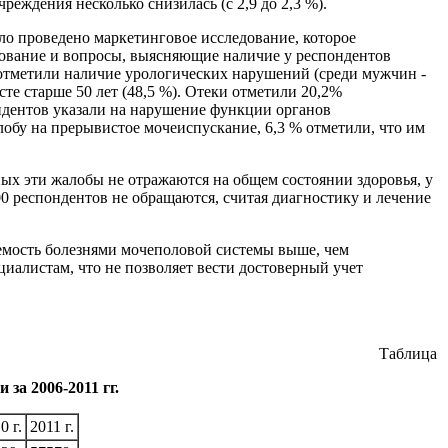
реждения несколько снизилась (с 2,9 до 2,3 %).
ло проведено маркетинговое исследование, которое
азование и вопросы, выясняющие наличие у респондентов
отметили наличие урологических нарушений (среди мужчин -
те старше 50 лет (48,5 %). Отеки отметили 20,2%
ондентов указали на нарушение функции органов
обу на прерывистое мочеиспускание, 6,3 % отметили, что им
ых эти жалобы не отражаются на общем состоянии здоровья, у
100 респондентов не обращаются, считая диагностику и лечение
ваемость болезнями мочеполовой системы выше, чем
иалистам, что не позволяет вести достоверный учет
Таблица
за 2006-2011 гг.
0 г.
2011 г.