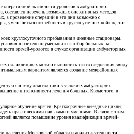
 оперативной активности урологов в амбулаторно-
а, составлен перечень возможных оперативных методов
х, а проведение операций в эти дни возможно с
ы, уменьшиться потребность в круглосуточных койках, что
 коек круглосуточного пребывания в дневные стационары.
 условия значительно уменьшиться отбор больных на
нности врачей-урологов в случае организации амбулаторных
 всех поликлиниках можно выполнить эти исследования ввиду
 Оптимальным вариантом является создание межрайонных
щенную систему диагностики в условиях амбулаторно-
вышение интенсивности лечения больных. Кроме того, в
гулярное обучение врачей. Краткосрочные выездные циклы,
адеть практическими навыками и умениями. В связи с этим
гией является повышение уровня квалификации врачей-
ди населения Московской области и анализ деятельности