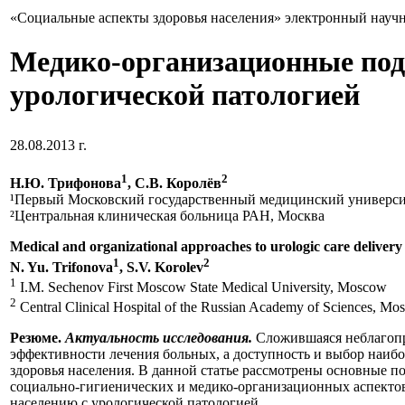
«Социальные аспекты здоровья населения» электронный науч
Медико-организационные под
урологической патологией
28.08.2013 г.
1
2
Н.Ю. Трифонова
, С.В. Королёв
¹Первый Московский государственный медицинский универси
²Центральная клиническая больница РАН, Москва
Medical and organizational approaches to urologic care delivery
1
2
N. Yu. Trifonova
, S.V. Korolev
1
I.M. Sechenov First Moscow State Medical University, Moscow
2
Central Clinical Hospital of the Russian Academy of Sciences, M
Резюме.
Актуальность исследования.
Сложившаяся неблагопри
эффективности лечения больных, а доступность и выбор наиб
здоровья населения. В данной статье рассмотрены основные по
социально-гигиенических и медико-организационных аспекто
населению с урологической патологией.