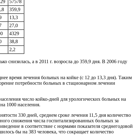
329
57578
,8
359,9
9
13,3
7
27,0
00
4329
0
38,8
2,2
о снизилась, а в 2011 г. возросла до 359,9 дня. В 2006 году
нее время лечения больных на койке (с 12 до 13,3 дня). Таким
ворение потребности больных в стационарном лечении
аселения число койко-дней для урологических больных на
 на 1000 населения.
ятости 330 дней, среднем сроке лечения 11,5 дня количество
льного снижения числа госпитализированных больных за
иведение в соответствие с нормами показателя среднегодовой
илось бы на 383 человека, что сокращает количество