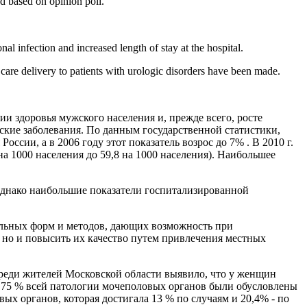
ed based on opinion poll.
al infection and increased length of stay at the hospital.
care delivery to patients with urologic disorders have been made.
ии здоровья мужского населения и, прежде всего, росте
ские заболевания. По данным государственной статистики,
ссии, а в 2006 году этот показатель возрос до 7% . В 2010 г.
а 1000 населения до 59,8 на 1000 населения). Наибольшее
. Однако наибольшие показатели госпитализированной
льных форм и методов, дающих возможность при
но и повысить их качество путем привлечения местных
реди жителей Московской области выявило, что у женщин
и 75 % всей патологии мочеполовых органов были обусловлены
х органов, которая достигала 13 % по случаям и 20,4% - по