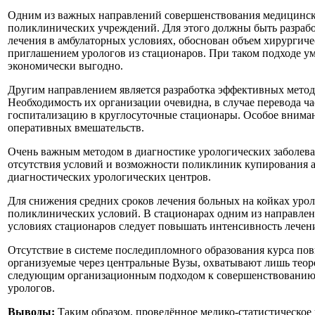
Одним из важных направлений совершенствования медицинско
поликлинических учреждений. Для этого должны быть разрабо
лечения в амбулаторных условиях, обоснован объем хирургиче
приглашением урологов из стационаров. При таком подходе у
экономически выгодно.
Другим направлением является разработка эффективных метод
Необходимость их организации очевидна, в случае перевода ч
госпитализацию в круглосуточные стационары. Особое вниман
оперативных вмешательств.
Очень важным методом в диагностике урологических заболева
отсутствия условий и возможности поликлиник купирования 
диагностических урологических центров.
Для снижения средних сроков лечения больных на койках урол
поликлинических условий. В стационарах одним из направлен
условиях стационаров следует повышать интенсивность лечен
Отсутствие в системе последипломного образования курса по
организуемые через центральные Вузы, охватывают лишь теор
следующим организационным подходом к совершенствованию 
урологов.
Выводы:
Таким образом, проведённое медико-статистическое 