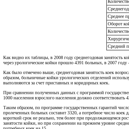
Количеств
Среднегод
Среднее п
Оборот ко
Количеств
Хирургиче
Средний п
Как видно их таблицы, в 2008 году среднегодовая занятость кой
через урологические койки прошло 4391 больных, в 2007 году - 41
Как было отмечено выше, среднегодовая занятость коек возросла
образом, больничные койки урологических отделений использ
выполняются за счет приставных и коридорных коек.
При сравнении полученных данных с программой государстве
1000 населения взрослого населения должно соответствовать 42,
Таким образом, по программе государственных гарантий число 
пролеченных больных составит 3320, а потребное число коек 
короткий срок не реально, тем более при продолжающемся рос
занятости койки, но при сохранении на прежнем уровне средн
потребных коек на 15.