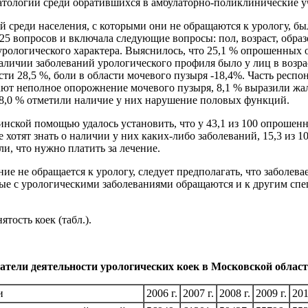
патологии среди обратившихся в амбулаторно-поликлинические уч
 среди населения, с которыми они не обращаются к урологу, бы
з 25 вопросов и включала следующие вопросы: пол, возраст, обр
рологического характера. Выяснилось, что 25,1 % опрошенных 
наличии заболеваний урологического профиля было у лиц в возрас
ти 28,5 %, боли в области мочевого пузыря -18,4%. Часть респ
ют неполное опорожнение мочевого пузыря, 8,1 % выразили жал
18,0 % отметили наличие у них нарушение половых функций.
ской помощью удалось установить, что у 43,1 из 100 опрошенн
е хотят знать о наличии у них каких-либо заболеваний, 15,3 из 
и, что нужно платить за лечение.
ие не обращается к урологу, следует предполагать, что заболе
ные с урологическими заболеваниями обращаются и к другим спец
тость коек (табл.).
тели деятельности урологических коек в Московской области 
и
2006 г.
2007 г.
2008 г.
2009 г.
201