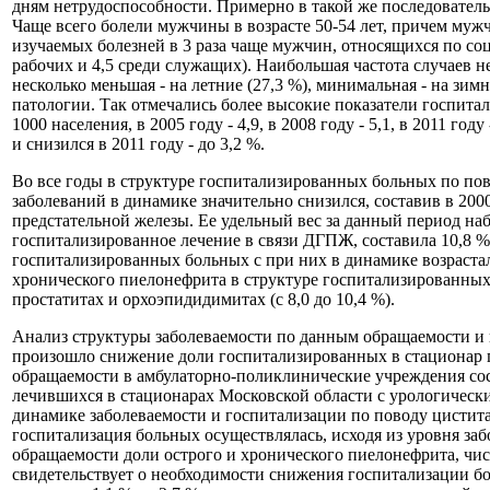
дням нетрудоспособности. Примерно в такой же последовател
Чаще всего болели мужчины в возрасте 50-54 лет, причем муж
изучаемых болезней в 3 раза чаще мужчин, относящихся по соц
рабочих и 4,5 среди служащих). Наибольшая частота случаев н
несколько меньшая - на летние (27,3 %), минимальная - на зи
патологии. Так отмечались более высокие показатели госпитал
1000 населения, в 2005 году - 4,9, в 2008 году - 5,1, в 2011 
и снизился в 2011 году - до 3,2 %.
Во все годы в структуре госпитализированных больных по пов
заболеваний в динамике значительно снизился, составив в 2000
предстательной железы. Ее удельный вес за данный период наб
госпитализированное лечение в связи ДГПЖ, составила 10,8 %,
госпитализированных больных с при них в динамике возрастало 
хронического пиелонефрита в структуре госпитализированных б
простатитах и орхоэпидидимитах (с 8,0 до 10,4 %).
Анализ структуры заболеваемости по данным обращаемости и 
произошло снижение доли госпитализированных в стационар по
обращаемости в амбулаторно-поликлинические учреждения соста
лечившихся в стационарах Московской области с урологическим
динамике заболеваемости и госпитализации по поводу цистита
госпитализация больных осуществлялась, исходя из уровня заб
обращаемости доли острого и хронического пиелонефрита, числ
свидетельствует о необходимости снижения госпитализации б