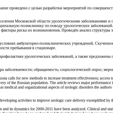
вание проведено с целью разработки мероприятий по совершен
еления Московской области урологическими заболеваниями и оц
иципальную поликлинику по поводу урологических заболеваний.
 факторы риска их возникновения. Проведён анализ структуры 
 условиях амбулаторно-поликлинических учреждений. Скученнос
ости пребывания в стационаре.
офилактике урологических заболеваний, а также предложены 
ра заболеваемости; обращаемость; социологический опрос; меро
sia calls for new methods to increase treatment effectiveness; access to
ecovery of the Russian population. The article reviews major performance
l as medical and organizational aspects of urologic disorders the author
developing activities to improve urologic care delivery exemplified by
nd its dynamics for 2000-2011 have been analyzed. Clinical and statisti