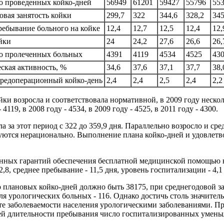
о проведенных койко-дней
56949
61201
59427
55796
55
овая занятость койки
299,7
322
344,6
328,2
345
ребывание больного на койке
12,4
12,7
12,5
12,4
12,
йки
24
24,2
27,6
26,6
26,
о пролеченных больных
4391
4119
4534
4525
43
ская активность, %
34,6
37,6
37,1
37,7
38,
редоперационный койко-день
2,4
2,4
2,5
2,4
2,2
ки возросла и соответствовала нормативной, в 2009 году нескольк
19, в 2008 году - 4534, в 2009 году - 4525, в 2011 году - 4300.
 за этот период с 322 до 359,9 дня. Параллельно возросло и сред
уются нерационально. Выполнение плана койко-дней и удовлет
нных гарантий обеспечения бесплатной медицинской помощью н
8, среднее пребывание - 11,5 дня, уровень госпитализации - 4,1
плановых койко-дней должно быть 38175, при среднегодовой зан
для урологических больных - 116. Однако достичь столь значите
те заболеваемости населения урологическими заболеваниями. Пр
ей длительности пребывания число госпитализированных уменьш