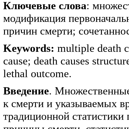
Ключевые слова
: множес
модификация первоначальн
причин смерти; сочетанно
Keywords:
multiple death c
cause; death causes structur
lethal outcome.
Введение
. Множественные
к смерти и указываемых вр
традиционной статистики 
причины смерти, статисти