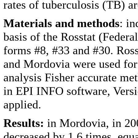
rates of tuberculosis (TB) ar
Materials and methods
: i
basis of the Rosstat (Federal
forms #8, #33 and #30. Ross
and Mordovia were used for 
analysis Fisher accurate me
in EPI INFO software, Ver
applied.
Results:
in Mordovia, in 20
decreased by 1.6 times, equ