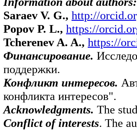
Information about authors:
Saraev V. G.,
http://orcid.
Popov P. L.,
https://orcid.
Tcherenev A. A.,
https://o
Финансирование.
Исследо
поддержки.
Конфликт интересов.
Ав
конфликта интересов".
Acknowledgments.
The stud
Conflict of interests
. The au