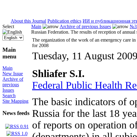
ISSN 2071-5021
About this Journal
Publication ethics
ИИ и публикационная эт
Select
Main
Archive of previous Issues
№3 
Russian Federation. The results of reception of annual s
The organization of the work of an emergency care in th
for 2008
Main
Tuesday, 11 August 200
menu
Main
Shliafer S.I.
New Issue
Archive of
Federal Public Health Res
previous
Issues
Search
The basic indicators of o
Site Mapping
Russia for the last 18 ye
News feeds
of reports on operation o
(departments) in all subj