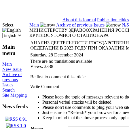
ISSN 2071-5021
About this Journal
Publication ethics
Select
Main
Archive of previous Issues
№S5
МИНИСТЕРСТВУ ЗДРАВООХРАНЕНИЯ РОСС
КРУГЛОСУТОЧНОГО СТАЦИОНАРА
АНАЛИЗ ДЕЯТЕЛЬНОСТИ ГОСУДАРСТВЕН
Main
ФЕДЕРАЦИИ В 2023 ГОДУ ПРИ ОКАЗАНИ
menu
Saturday, 28 December 2024
There are no translations available
Main
Views: 3338
New Issue
Archive of
Be first to comment this article
previous
Issues
Write Comment
Search
Site Mapping
Please keep the topic of messages relevant to the 
Personal verbal attacks will be deleted.
News feeds
Please don't use comments to plug your web sit
Just ensure to *Refresh* your browser for a new 
Keep in mind that the above process only applie
Name: