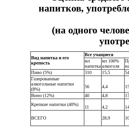
напитков, употребл
(на одного челов
употре
Все учащиеся
Вид напитка и его
мл
мл 100%
П
крепость
напитка
алкоголя
н
Пиво (5%)
310
15,5
5
Газированные
алкогольные напитки
56
4,4
1
(8%)
Вино (12%)
40
4,8
1
Крепкие напитки (40%)
11
4,2
1
ВСЕГО
28,9
1