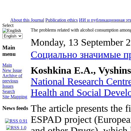
ISSN 2071-5021
About this Journal
Publication ethics
ИИ и публикационная эт
Select
The problems related with alcohol consumption amon
Monday, 13 September 
Main
Социально значимые п
menu
Main
Koshkina E.A., Vyshins
New Issue
Archive of
National Research Centre
previous
Issues
Health and Social Devel
Search
Site Mapping
The article presents the 
News feeds
ESPAD project (European
and other Drugs), which 