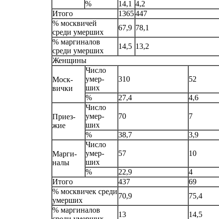
%
14,1
4,2
Итого
1365
447
% москвичей
67,9
78,1
среди умерших
% маргиналов
14,5
13,2
среди умерших
Женщины
Число
умер-
310
52
Моск-
ших
вички
%
27,4
4,6
Число
умер-
70
7
Приез-
ших
жие
%
38,7
3,9
Число
умер-
57
10
Марги-
ших
налы
%
22,9
4
Итого
437
69
% москвичек среди
70,9
75,4
умерших
% маргиналов
13
14,5
среди умерших