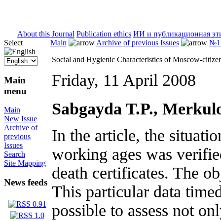
ISSN 2071-5021
About this Journal
Publication ethics
ИИ и публикационная эт
Select
Main
Archive of previous Issues
№1 
Social and Hygienic Characteristics of Moscow-citiz
Friday, 11 April 2008
Main
menu
Sabgayda T.P., Merkulo
Main
New Issue
Archive of
In the article, the situat
previous
Issues
working ages was verifie
Search
Site Mapping
death certificates. The 
News feeds
This particular data time
possible to assess not onl