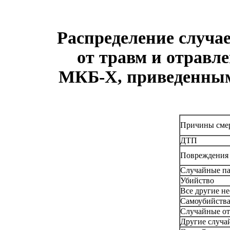
Распределение случа
от травм и отравл
МКБ-Х, приведенным 
Причины сме
ДТП
Повреждения 
Случайные па
Убийство
Все другие не
Самоубийств
Случайные от
Другие случа