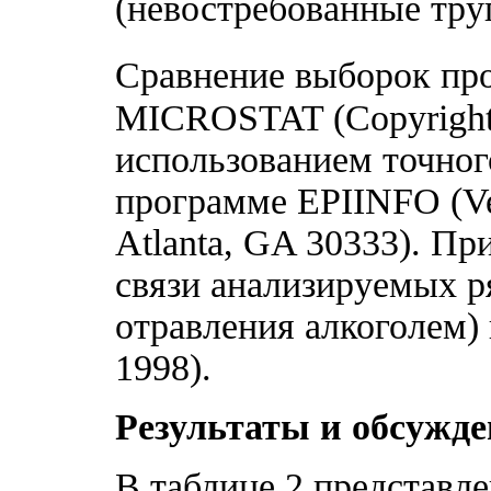
(невостребованные тру
Сравнение выборок про
MICROSTAT (Copyright <
использованием точног
программе EPIINFO (Ver
Atlanta, GA 30333). П
связи анализируемых р
отравления алкоголем
1998).
Результаты и обсужде
В таблице 2 представл