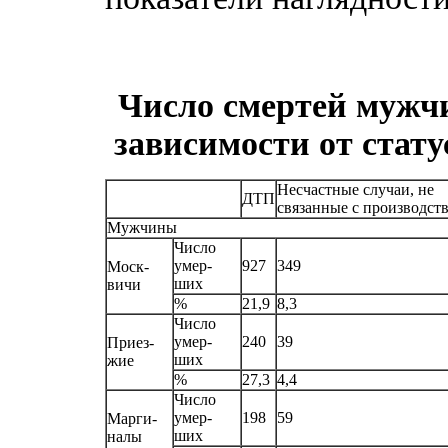
Число смертей мужчи
зависимости от стат
Несчастные случаи, не
ДТП
связанные с производст
Мужчины
Число
умер-
927
349
Моск-
ших
вичи
%
21,9
8,3
Число
умер-
240
39
Приез-
ших
жие
%
27,3
4,4
Число
умер-
198
59
Марги-
ших
налы