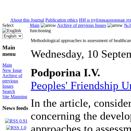
ISSN 2071-5021
About this Journal
Publication ethics
ИИ и публикационная эт
Select
Main
Archive of previous Issues
№3 
functioning
Methodological approaches to assessment of healthcar
Main
Wednesday, 10 Septe
menu
Main
Podporina I.V.
New Issue
Archive of
previous
Peoples' Friendship U
Issues
Search
Site Mapping
In the article, conside
News feeds
concerning the devel
approaches to assessm