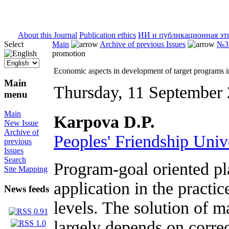
ISSN 2071-5021
About this Journal
Publication ethics
ИИ и публикационная эт
Select
Main
Archive of previous Issues
№3 
promotion
Economic aspects in development of target programs i
Main
Thursday, 11 September
menu
Main
Karpova D.P.
New Issue
Archive of
Peoples' Friendship Univ
previous
Issues
Search
Program-goal oriented p
Site Mapping
application in the practi
News feeds
levels. The solution of m
largely depends on correc