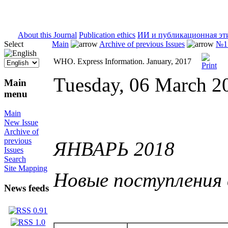
ISSN 2071-5021
About this Journal
Publication ethics
ИИ и публикационная эт
Select
Main
Archive of previous Issues
№1 
WHO. Express Information. January, 2017
Tuesday, 06 March 2
Main
menu
Main
New Issue
Archive of
previous
ЯНВАРЬ 2018
Issues
Search
Site Mapping
Новые поступления
News feeds