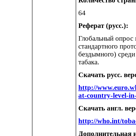
Количество стран
64
Реферат (русс.):
Глобальный опрос 
стандартного прото
бездымного) среди
табака.
Скачать русс. вер
http://www.euro.w
at-country-level-i
Скачать англ. ве
http://who.int/tob
Дополнительная и