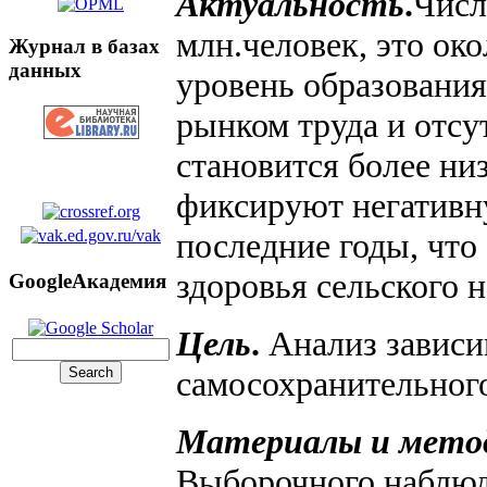
Актуальность
.
Числ
млн.человек, это ок
Журнал в базах
данных
уровень образования
рынком труда и отсу
становится более ни
фиксируют негативн
последние годы, что
здоровья сельского н
GoogleАкадемия
Цель
.
Анализ зависи
самосохранительного
Материалы и мето
Выборочного наблюде