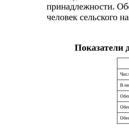
принадлежности. Об
человек сельского на
Показатели 
Чис
В ни
Обес
Обес
Обес