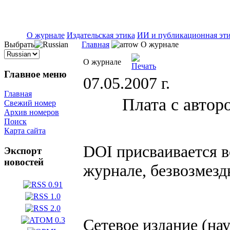
ISSN 2071-5021
О журнале
Издательская этика
ИИ и публикационная эт
Выбрать
Главная
О журнале
О журнале
Главное меню
07.05.2007 г.
Главная
Плата с автор
Свежий номер
Архив номеров
Поиск
Карта сайта
DOI присваивается 
Экспорт
новостей
журнале, безвозмезд
Сетевое издание (на