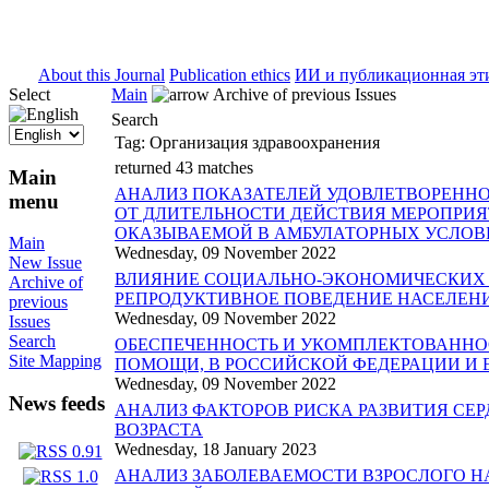
ISSN 2071-5021
About this Journal
Publication ethics
ИИ и публикационная эт
Select
Main
Archive of previous Issues
Search
Tag:
Организация здравоохранения
returned 43 matches
Main
АНАЛИЗ ПОКАЗАТЕЛЕЙ УДОВЛЕТВОРЕНН
menu
ОТ ДЛИТЕЛЬНОСТИ ДЕЙСТВИЯ МЕРОПРИ
ОКАЗЫВАЕМОЙ В АМБУЛАТОРНЫХ УСЛОВ
Main
Wednesday, 09 November 2022
New Issue
ВЛИЯНИЕ СОЦИАЛЬНО-ЭКОНОМИЧЕСКИХ 
Archive of
РЕПРОДУКТИВНОЕ ПОВЕДЕНИЕ НАСЕЛЕН
previous
Wednesday, 09 November 2022
Issues
Search
ОБЕСПЕЧЕННОСТЬ И УКОМПЛЕКТОВАННО
Site Mapping
ПОМОЩИ, В РОССИЙСКОЙ ФЕДЕРАЦИИ И ЕЕ С
Wednesday, 09 November 2022
News feeds
АНАЛИЗ ФАКТОРОВ РИСКА РАЗВИТИЯ СЕ
ВОЗРАСТА
Wednesday, 18 January 2023
АНАЛИЗ ЗАБОЛЕВАЕМОСТИ ВЗРОСЛОГО Н