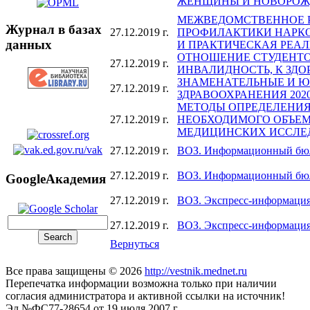
ЖЕНЩИНЫ И НОВОРОЖ
МЕЖВЕДОМСТВЕННОЕ 
Журнал в базах
27.12.2019 г.
ПРОФИЛАКТИКИ НАРК
данных
И ПРАКТИЧЕСКАЯ РЕА
ОТНОШЕНИЕ СТУДЕНТ
27.12.2019 г.
ИНВАЛИДНОСТЬ, К ЗДО
ЗНАМЕНАТЕЛЬНЫЕ И Ю
27.12.2019 г.
ЗДРАВООХРАНЕНИЯ 202
МЕТОДЫ ОПРЕДЕЛЕНИ
27.12.2019 г.
НЕОБХОДИМОГО ОБЪЕМ
МЕДИЦИНСКИХ ИССЛЕ
27.12.2019 г.
ВОЗ. Информационный бюл
27.12.2019 г.
ВОЗ. Информационный бюлл
GoogleАкадемия
27.12.2019 г.
ВОЗ. Экспресс-информация
27.12.2019 г.
ВОЗ. Экспресс-информация
Вернуться
Все права защищены © 2026
http://vestnik.mednet.ru
Перепечатка информации возможна только при наличии
согласия администратора и активной ссылки на источник!
Эл.№ФС77-28654 от 19 июля 2007 г.