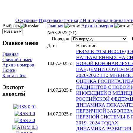
ISSN 2071-5021
О журнале
Издательская этика
ИИ и публикационная эт
Выбрать
Главная
Архив номеров
№
№S3 2025 (71)
Порядок
П
Главное меню
Название
Дата
РЕЗУЛЬТАТЫ ИССЛЕДО
Главная
НАПРАВЛЕННЫХ НА С
Свежий номер
НОВОЙ КОРОНАВИРУСН
14.07.2025 г.
Архив номеров
ПАНДЕМИИ COVID-19 
Поиск
2020-2022 ГГ.: МНЕНИ
Карта сайта
ОЦЕНКА ГОСПИТАЛИЗ
Экспорт
ПАЦИЕНТОВ С НОВОЙ
14.07.2025 г.
ИНФЕКЦИЕЙ В МЕДИЦ
новостей
РОССИЙСКОЙ ФЕДЕРАЦИ
ДИНАМИКА ПОКАЗАТЕЛ
ПЕРВИЧНОЙ ЗАБОЛЕВ
14.07.2025 г.
НЕРВНОЙ СИСТЕМЫ В 
2019–2024 ГОДАХ
ДИНАМИКА РАЗВИТИЯ