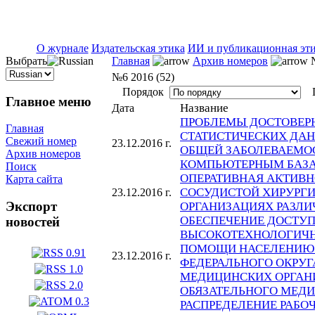
ISSN 2071-5021
О журнале
Издательская этика
ИИ и публикационная эт
Выбрать
Главная
Архив номеров
№
№6 2016 (52)
Порядок
П
Главное меню
Название
Дата
ПРОБЛЕМЫ ДОСТОВЕР
Главная
СТАТИСТИЧЕСКИХ ДАН
Свежий номер
23.12.2016 г.
ОБЩЕЙ ЗАБОЛЕВАЕМО
Архив номеров
КОМПЬЮТЕРНЫМ БАЗ
Поиск
ОПЕРАТИВНАЯ АКТИВ
Карта сайта
СОСУДИСТОЙ ХИРУРГ
23.12.2016 г.
Экспорт
ОРГАНИЗАЦИЯХ РАЗЛИ
ОБЕСПЕЧЕНИЕ ДОСТУ
новостей
ВЫСОКОТЕХНОЛОГИЧ
ПОМОЩИ НАСЕЛЕНИЮ 
23.12.2016 г.
ФЕДЕРАЛЬНОГО ОКРУГ
МЕДИЦИНСКИХ ОРГАН
ОБЯЗАТЕЛЬНОГО МЕД
РАСПРЕДЕЛЕНИЕ РАБО