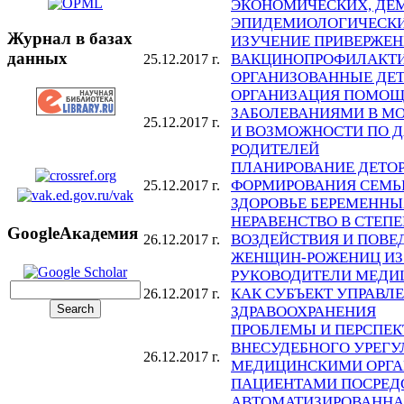
ЭКОНОМИЧЕСКИХ, ДЕ
ЭПИДЕМИОЛОГИЧЕСКИ
Журнал в базах
ИЗУЧЕНИЕ ПРИВЕРЖЕН
данных
ВАКЦИНОПРОФИЛАКТИ
25.12.2017 г.
ОРГАНИЗОВАННЫЕ ДЕ
ОРГАНИЗАЦИЯ ПОМОЩ
ЗАБОЛЕВАНИЯМИ В МО
25.12.2017 г.
И ВОЗМОЖНОСТИ ПО 
РОДИТЕЛЕЙ
ПЛАНИРОВАНИЕ ДЕТО
ФОРМИРОВАНИЯ СЕМЬ
25.12.2017 г.
ЗДОРОВЬЕ БЕРЕМЕНН
НЕРАВЕНСТВО В СТЕП
GoogleАкадемия
ВОЗДЕЙСТВИЯ И ПОВЕ
26.12.2017 г.
ЖЕНЩИН-РОЖЕНИЦ ИЗ 
РУКОВОДИТЕЛИ МЕДИ
КАК СУБЪЕКТ УПРАВЛ
26.12.2017 г.
ЗДРАВООХРАНЕНИЯ
ПРОБЛЕМЫ И ПЕРСПЕК
ВНЕСУДЕБНОГО УРЕГ
26.12.2017 г.
МЕДИЦИНСКИМИ ОРГА
ПАЦИЕНТАМИ ПОСРЕД
АВТОМАТИЗИРОВАНН