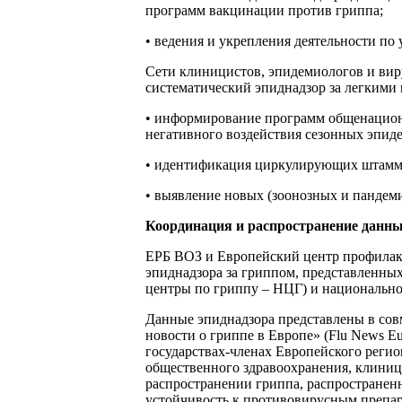
программ вакцинации против гриппа;
• ведения и укрепления деятельности по
Сети клиницистов, эпидемиологов и вир
систематический эпиднадзор за легкими
• информирование программ общенацион
негативного воздействия сезонных эпид
• идентификация циркулирующих штаммо
• выявление новых (зоонозных и пандеми
Координация и распространение данны
ЕРБ ВОЗ и Европейский центр профилак
эпиднадзора за гриппом, представленны
центры по гриппу – НЦГ) и национальног
Данные эпиднадзора представлены в со
новости о гриппе в Европе» (Flu News E
государствах-членах Европейского реги
общественного здравоохранения, клиниц
распространении гриппа, распространен
устойчивость к противовирусным препар