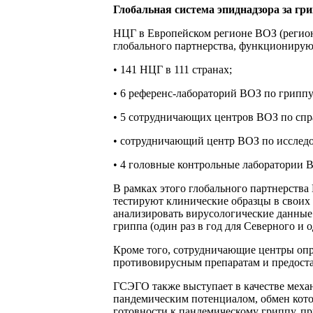
Глобальная система эпиднадзора за г
НЦГ в Европейском регионе ВОЗ (регион
глобального партнерства, функционирую
• 141 НЦГ в 111 странах;
• 6 референс-лабораторий ВОЗ по гриппу
• 5 сотрудничающих центров ВОЗ по спр
• сотрудничающий центр ВОЗ по исследо
• 4 головные контрольные лаборатории 
В рамках этого глобального партнерств
тестируют клинические образцы в своих
анализировать вирусологические данные 
гриппа (один раз в год для Северного и 
Кроме того, сотрудничающие центры оп
противовирусным препаратам и предост
ГСЭГО также выступает в качестве меха
пандемическим потенциалом, обмен кото
готовности к пандемическому гриппу, п