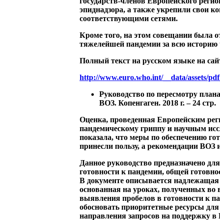
государств-членов Европейского реги
эпиднадзора, а также укрепили свои 
соответствующими сетями.
Кроме того, на этом совещании была о
тяжелейшей пандемии за всю историю 
Полный текст на русском языке на сай
http://www.euro.who.int/__data/assets/pd
Руководство по пересмотру плана
ВОЗ. Копенгаген. 2018 г. – 24 стр.
Оценка, проведенная Европейским ре
пандемическому гриппу и научным исс
показала, что меры по обеспечению гот
принесли пользу, а рекомендации ВОЗ 
Данное руководство предназначено для
готовности к пандемии, общей готовн
В документе описывается надлежащая 
основанная на уроках, полученных во 
выявления пробелов в готовности к па
обосновать приоритетные ресурсы для 
направления запросов на поддержку в