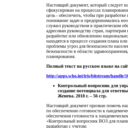
Настоящий документ, который следует и
сфокусирован на процессах планировани
цель - обеспечить, чтобы при разработк
понимание задач и предпринимались необ
служил руководством в практическом обе
адресован руководству стран, партнера
разработке или обновлению национальног
находятся в процессе создания плана ил
проблемы угроз для безопасности насел
безопасности в области здравоохранения,
планирования.
Полный текст на русском языке на сай
http://apps.who.int/iris/bitstream/han
Контрольный вопросник для упра
создание потенциала для ответны
Женева. 2018 г. – 56 стр.
Настоящий документ призван помочь нац
по обеспечению готовности к пандемиче
обеспечения готовности к пандемическ
«Контрольный вопросник ВОЗ для планир
разработан с учетом: