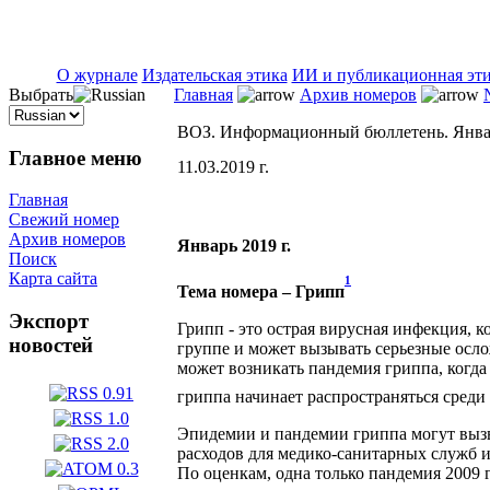
ISSN 2071-5021
О журнале
Издательская этика
ИИ и публикационная эт
Выбрать
Главная
Архив номеров
ВОЗ. Информационный бюллетень. Янва
Главное меню
11.03.2019 г.
Главная
Свежий номер
Архив номеров
Январь 2019 г.
Поиск
Карта сайта
1
Тема номера – Грипп
Экспорт
Грипп - это острая вирусная инфекция, к
новостей
группе и может вызывать серьезные осл
может возникать пандемия гриппа, когда
гриппа начинает распространяться среди
Эпидемии и пандемии гриппа могут вызва
расходов для медико-санитарных служб и
По оценкам, одна только пандемия 2009 г