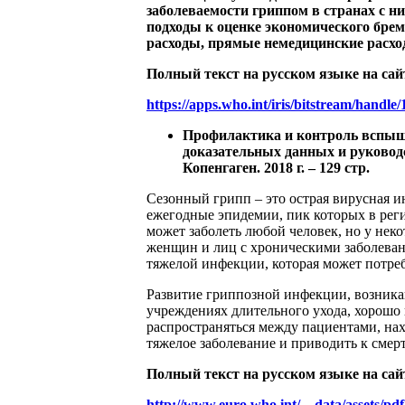
заболеваемости гриппом в странах с н
подходы к оценке экономического бре
расходы, прямые немедицинские расхо
Полный текст на русском языке на сай
https://apps.who.int/iris/bitstream/hand
Профилактика и контроль вспыше
доказательных данных и руковод
Копенгаген. 2018 г. – 129 стр.
Сезонный грипп – это острая вирусная и
ежегодные эпидемии, пик которых в рег
может заболеть любой человек, но у нек
женщин и лиц с хроническими заболева
тяжелой инфекции, которая может потреб
Развитие гриппозной инфекции, возник
учреждениях длительного ухода, хорош
распространяться между пациентами, на
тяжелое заболевание и приводить к смер
Полный текст на русском языке на сай
http://www.euro.who.int/__data/assets/pd