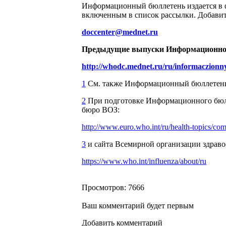
Информационный бюллетень издается в ф
включенным в список рассылки. Добавить
doccenter@mednet.ru
Предыдущие выпуски Информационного
http://whodc.mednet.ru/ru/informaczionny
1
См. также Информационный бюллетень «
2
При подготовке Информационного бюлл
бюро ВОЗ:
http://www.euro.who.int/ru/health-topics/com
3
и сайта Всемирной организации здраво
https://www.who.int/influenza/about/ru
Просмотров: 7666
Ваш комментарий будет первым
Добавить комментарий