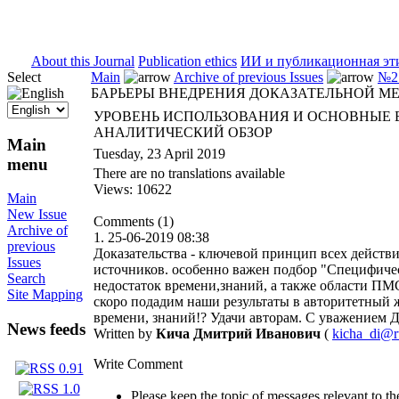
ISSN 2071-5021
About this Journal
Publication ethics
ИИ и публикационная эт
Select
Main
Archive of previous Issues
№2 
БАРЬЕРЫ ВНЕДРЕНИЯ ДОКАЗАТЕЛЬНОЙ М
УРОВЕНЬ ИСПОЛЬЗОВАНИЯ И ОСНОВНЫЕ 
АНАЛИТИЧЕСКИЙ ОБЗОР
Main
Tuesday, 23 April 2019
menu
There are no translations available
Views: 10622
Main
New Issue
Comments (1)
Archive of
1.
25-06-2019 08:38
previous
Доказательства - ключевой принцип всех действ
Issues
источников. особенно важен подбор "Специфиче
Search
недостаток времени,знаний, а также области ПМ
Site Mapping
скоро подадим наши результаты в авторитетный жу
времени, знаний!? Удачи авторам. С уважением Д
News feeds
Written by
Кича Дмитрий Иванович
(
kicha_di@r
Write Comment
Please keep the topic of messages relevant to the 