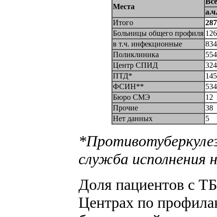
Все
Места
а.ч
Итого
287
Больницы общего профиля
126
в т.ч. инфекционные
834
Поликлиника
554
Центр СПИД
324
ПТД*
145
ФСИН**
534
Бюро СМЭ
12
Прочие
38
Нет данных
5
*Противотуберкулез
служба исполнения 
Доля пациентов с ТБ
Центрах по профил