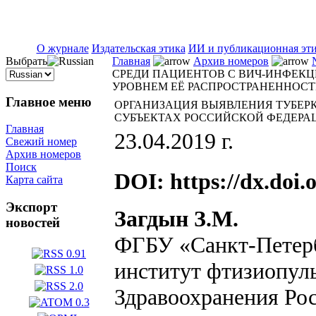
ISSN 2071-5021
О журнале
Издательская этика
ИИ и публикационная эт
Выбрать
Главная
Архив номеров
СРЕДИ ПАЦИЕНТОВ С ВИЧ-ИНФЕКЦ
УРОВНЕМ ЕЁ РАСПРОСТРАНЕННОС
Главное меню
ОРГАНИЗАЦИЯ ВЫЯВЛЕНИЯ ТУБЕРК
СУБЪЕКТАХ РОССИЙСКОЙ ФЕДЕРА
Главная
23.04.2019 г.
Свежий номер
Архив номеров
Поиск
DOI:
https://dx.doi.
Карта сайта
Экспорт
Загдын З.М.
новостей
ФГБУ «Санкт-Петерб
институт фтизиопул
Здравоохранения Ро