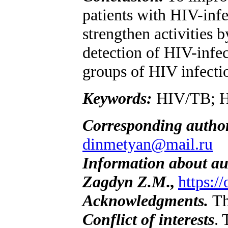
patients with HIV-infect
strengthen activities 
detection of HIV-infe
groups of HIV infecti
Keywords:
HIV/TB; HI
Corresponding autho
dinmetyan@mail.ru
Information about au
Zagdyn Z.M
.,
https:/
Acknowledgments.
Th
Conflict of interests
. 