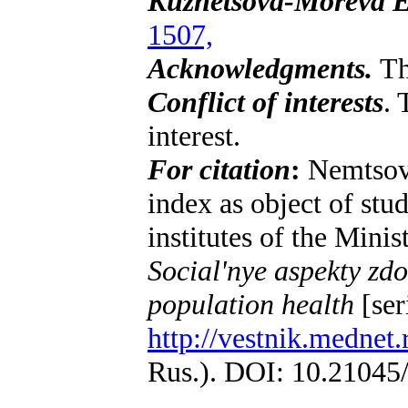
Kuznetsova-Moreva 
1507,
Acknowledgments.
Th
Conflict of interests
. 
interest.
For citation
:
Nemtsov
index as object of stu
institutes of the Mini
Social'nye aspekty zdo
population health
[ser
http://vestnik.mednet
Rus.). DOI: 10.21045