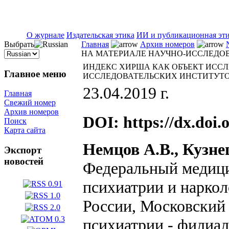
ISSN 2071-5021
О журнале
Издательская этика
ИИ и публикационная эт
Выбрать
Главная
Архив номеров
НА МАТЕРИАЛЕ НАУЧНО-ИССЛЕДО
ИНДЕКС ХИРША КАК ОБЪЕКТ ИСС
Главное меню
ИССЛЕДОВАТЕЛЬСКИХ ИНСТИТУТО
23.04.2019 г.
Главная
Свежий номер
Архив номеров
DOI:
https://dx.doi.
Поиск
Карта сайта
Немцов А.В., Кузне
Экспорт
новостей
Федеральный медици
психиатрии и наркол
России, Московский 
психиатрии - фили