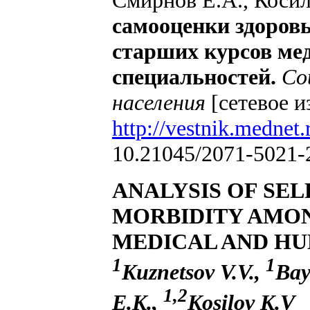
самооценки здоровь
старших курсов ме
специальностей.
Со
населения
[сетевое и
http://vestnik.mednet.
10.21045/2071-5021-
ANALYSIS OF SE
MORBIDITY AMON
MEDICAL AND HU
1
1
Kuznetsov V.V.,
Bay
1,2
E.K.,
Kosilov K.V