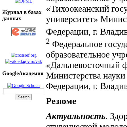
«Тихоокеанский гос
Журнал в базах
университет» Минис
данных
Федерации, г. Влади
2
Федеральное госуд
образовательное уч
«Дальневосточный ф
Министерства науки
GoogleАкадемия
Федерации, г. Влади
Резюме
Актуальность
.
Здо
студенческой молоде