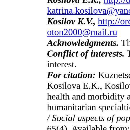
katrina.kosilova@yan
Kosilov K.V.,
http://o
oton2000@mail.ru
Acknowledgments.
Th
Conflict of interests.
interest.
For citation:
Kuznets
Kosilova E.K., Kosilov
health and morbidity 
humanitarian specialti
/ Social aspects of po
65(4). Available from: