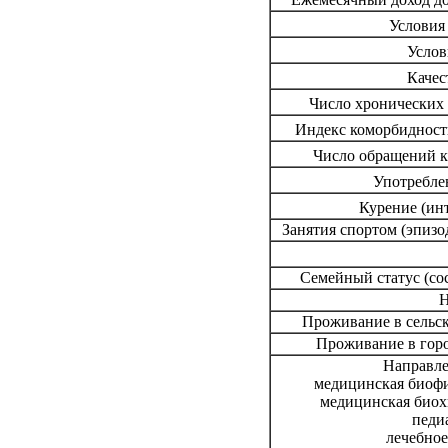
Ежемесячный доход до
Условия
Услов
Качес
Число хронических
Индекс коморбидност
Число обращений к 
Употребле
Курение (ин
Занятия спортом (эпизо
Семейный статус (сос
Н
Проживание в сельск
Проживание в горо
Направле
медицинская биоф
медицинская био
педи
лечебное