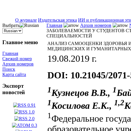
ISSN 2071-5021
О журнале
Издательская этика
ИИ и публикационная эт
Выбрать
Главная
Архив номеров
ЗАБОЛЕВАЕМОСТИ У СТУДЕНТОВ 
СПЕЦИАЛЬНОСТЕЙ
Главное меню
АНАЛИЗ САМООЦЕНКИ ЗДОРОВЬЯ И
МЕДИЦИНСКИХ И ГУМАНИТАРНЫХ
Главная
19.08.2019 г.
Свежий номер
Архив номеров
Поиск
DOI: 10.21045/2071-
Карта сайта
Экспорт
1
1
Кузнецов В.В.,
Бай
новостей
1
1,2
Косилова Е.К.,
К
1
Федеральное госуд
образовательное уч