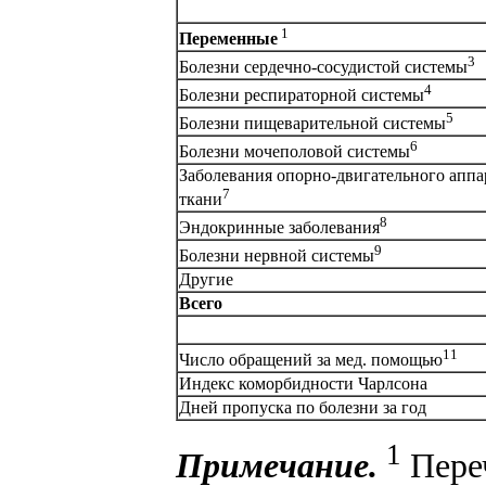
1
Переменные
3
Болезни сердечно-сосудистой системы
4
Болезни респираторной системы
5
Болезни пищеварительной системы
6
Болезни мочеполовой системы
Заболевания опорно-двигательного аппа
7
ткани
8
Эндокринные заболевания
9
Болезни нервной системы
Другие
Всего
11
Число обращений за мед. помощью
Индекс коморбидности Чарлсона
Дней пропуска по болезни за год
1
Примечание.
Переч