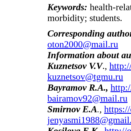
Keywords:
health-rela
morbidity; students.
Corresponding autho
oton2000@mail.ru
Information about au
Kuznetsov V.V
.,
http:
kuznetsov@tgmu.ru
Bayramov R.A.,
http:
bairamov92@mail.ru
Smirnov E.A
.,
https:
jenyasmi1988@gmail
Kosilova E.K.,
http:/