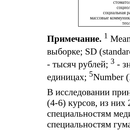
стомато
социо
социальная р
массовые коммуни
тео
1
Примечание.
Mean 
выборке; SD (standar
3
- тысяч рублей;
- з
5
единицах;
Number (
В исследовании прин
(4-6) курсов, из них
специальностям меди
специальностям гум