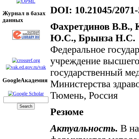
DOI: 10.21045/2071-
Журнал в базах
данных
Фахретдинов В.В., 
Ю.С., Брынза Н.С.
Федеральное госуда
учреждение высшего
государственный ме
GoogleАкадемия
Министерства здрав
Тюмень, Россия
Резюме
Актуальность.
В на