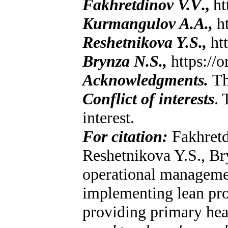
Fakhretdinov V.V
.,
ht
Kurmangulov A.A.,
ht
Reshetnikova Y.S.,
htt
Brynza N.S.,
https://
Acknowledgments.
Th
Conflict of interests
. 
interest.
For citation:
Fakhret
Reshetnikova Y.S., Br
operational managemen
implementing lean pro
providing primary hea