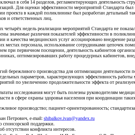
ключал в себя 14 разделов, регламентирующих деятельность ст
заций. Для оценки эффективности мероприятий Стандарта был 
ции проекта в каждой поликлинике был разработан детальный та
ков и ответственных лиц.
 четырёх недель реализации мероприятий Стандарта не показал
лены значимые различия показателей эффективности в поликлин
ии и качества медицинских услуг ассоциировано внедрение раз
чих местах персонала, использование сотрудниками цепочек пом
ием при первичном посещении, деятельность кабинетов организа
линиках, оптимизировавших работу процедурных кабинетов, вн
ий бережливого производства для оптимизации деятельности п
дельных параметров, характеризующих эффективность работы м
оприятий по увеличению продолжительности эффекта от реализу
льтаты исследования могут быть полезны руководителям медиц
асти в сфере охраны здоровья населения при координации таких
ежливое производство; пациент-ориентированность; стандарти
н Петрович, e-mail:
shibalkov.ivan@yandex.ru
о спонсорской поддержки.
об отсутствии конфликта интересов.