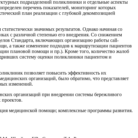
руктурных подразделений поликлиники и отдельные аспекты
определен перечень показателей, мониторинг которых
ктический план реализации с глубокой декомпозицией
 статистически значимых результатов. Однако начиная со
иках с различной степенью его внедрения. Со снижением
делов Стандарта, включающих организацию работы call-
ощи, а также изменение подходов к маршрутизации пациентов
ции плановой помощи и пр.). Кроме того, количество жалоб
едривших систему оценки поликлиники пациентом и
оликлиник позволяет повысить эффективность их
едицинских организаций, было обратимо, что представляет
емых изменений.
инских организаций при внедрении системы бережливого
 проектов.
зация медицинской помощи; комплексные программы развития.