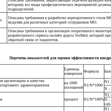
Описаны требования, закрепляющие перечень функций каби
которому все виды профилактических мероприятий должны
подразделений.
Описаны требования к разработке корпоративного стиля М
и
модулям для различных категорий сотрудников МО.
Описаны требования к организации оперативного монитор
разработанного сервиса онлайн аудита TesMed, который пр
обратной связи от пациентов.
Перечень показателей для оценки эффективности внед
Единица
Формула
Баз
измерения
м организации и качества
N1 
на 1000
епартамент здравоохранения
N1/N*1000
посещений
N –
N1 
ра
процент
N1/N*100%
N –
call
N1 