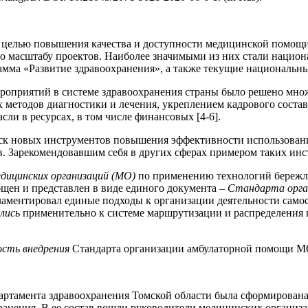
 целью повышения качества и доступности медицинской помощи
по масштабу проектов. Наиболее значимыми из них стали нацио
амма «Развитие здравоохранения», а также текущие национальны
роприятий в системе здравоохранения страны было решено множ
методов диагностики и лечения, укреплением кадрового состав
ли в ресурсах, в том числе финансовых [4-6].
иск новых инструментов повышения эффективности использован
 Зарекомендовавшим себя в других сферах примером таких инст
дицинских организаций (МО)
по применению технологий бережл
щен и представлен в виде единого документа
–
Стандарта орга
егламентировал единые подходы к организации деятельности сам
лись
применительно к системе маршрутизации и распределения п
ость внедрения
Стандарта организации амбулаторной помощи МО
артамента здравоохранения Томской области была сформирована
ранения. В ее состав вошли руководители медицинских организа