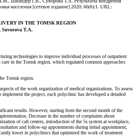
.М., Шнайдер Г.В., Суворова Т.А. Результаты внедрения
овья населения
[сетевое издание] 2020; 66(6):1. URL:
IVERY IN THE TOMSK REGION
, Suvorova T.A.
turing technologies to improve individual processes of outpatient
ent care in the Tomsk region, which regulated common approaches
 the Tomsk region.
l aspects of the work organization of medical organizations. To assess
To implement the project, each polyclinic has developed a detailed
gnificant results. However, starting from the second month of the
 implementation. Decrease in the number of complaints about
nization of call centers, introduction of the 5s system at workplace,
nsultation and follow-up appointments during initial appointment,
ficantly lower in polyclinics that optimized the work of treatment