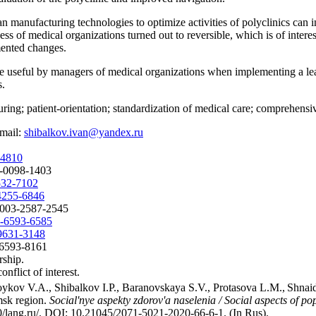
an manufacturing technologies to optimize activities of polyclinics can 
ness of medical organizations turned out to reversible, which is of inte
emented changes.
e useful by managers of medical organizations when implementing a lean
s.
uring; patient-orientation; standardization of medical care; comprehen
-mail:
shibalkov.ivan@yandex.ru
-4810
3-0098-1403
7532-7102
-4255-6846
-0003-2587-2545
02-6593-6585
-9631-3148
1-6593-8161
rship.
onflict of interest.
ykov V.A., Shibalkov I.P., Baranovskaya S.V., Protasova L.M.,
Shnaid
omsk region.
Social'nye aspekty zdorov'a naselenia / Social aspects of po
30/lang,ru/. DOI: 10.21045/2071-5021-2020-66-6-1. (In Rus).