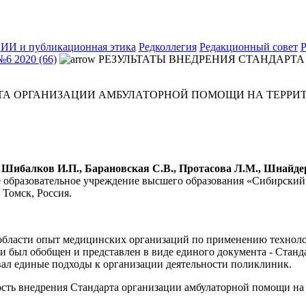
ИИ и публикационная этика
Редколлегия
Редакционный совет
Р
№6 2020 (66)
РЕЗУЛЬТАТЫ ВНЕДРЕНИЯ СТАНДАРТ
РТА ОРГАНИЗАЦИИ АМБУЛАТОРНОЙ ПОМОЩИ НА ТЕРРИ
Шибалков И.П., Барановская С.В., Протасова Л.М., Шнайдер
е образовательное учреждение высшего образования «Сибирски
Томск, Россия.
области опыт медицинских организаций по применению техноло
и был обобщен и представлен в виде единого документа - Стан
вал единые подходы к организации деятельности поликлиник.
сть внедрения Стандарта организации амбулаторной помощи на 