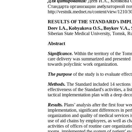
Для цитирования:
Деев И.А., Кобякова О
Стандарта организации амбулаторной по
http://vestnik.mednet.ru/content/view/1210/
RESULTS OF THE STANDARD’s IM
Deev I.A.,
Kobyakova O.S.,
Boykov V.A., 
Siberian State Medical University, Tomsk, R
Abstract
Significance.
Within the territory of the Tom
care delivery was summarized and presented 
towards polyclinic work organization.
The purpose
of the study is to evaluate effe
Methods.
The Standard included 14 sections re
effectiveness of the Standard's activities, a 
tactical implementation plan with a deep deco
Results.
Plans’ analysis after the first four w
implementation, significant differences in pe
organization and quality of medical services i
use of aid chains by employees, as well as ch
activities of offices of routine care organizat
rooms, implemented the system of patient’ ev