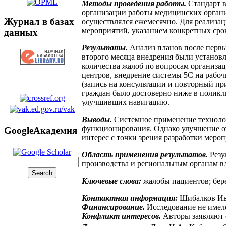
Методы проведения работы.
Стандарт в
организации работы медицинских органи
Журнал в базах
осуществлялся ежемесячно. Для реализа
мероприятий, указанием конкретных сро
данных
Результаты.
Анализ планов после первых
второго месяца внедрения были установ
количества жалоб по вопросам организац
центров, внедрение системы 5С на рабо
(запись на консультации и повторный пр
граждан было достоверно ниже в полик
улучшивших навигацию.
Выводы.
Системное применение технолог
функционирования. Однако улучшение от
GoogleАкадемия
интерес с точки зрения разработки мер
Область применения результатов.
Резу
производства и региональным органам вл
Ключевые слова:
жалобы пациентов; бер
Контактная информация:
Шибалков Ива
Финансирование.
Исследование не имел
Конфликт интересов.
Авторы заявляют 