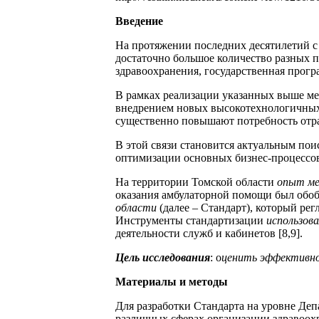
Введение
На протяжении последних десятилетий с
достаточно большое количество разных 
здравоохранения, государственная прогр
В рамках реализации указанных выше ме
внедрением новых высокотехнологичных 
существенно повышают потребность отрас
В этой связи становится актуальным по
оптимизации основных бизнес-процессов.
На территории Томской области
опыт ме
оказания амбулаторной помощи был обоб
области
(далее – Стандарт), который р
Инструменты стандартизации
использова
деятельности служб и кабинетов [8,9].
Цель исследования
: о
ценить эффективн
Материалы и методы
Для разработки Стандарта на уровне Деп
различных сферах организации здравоох