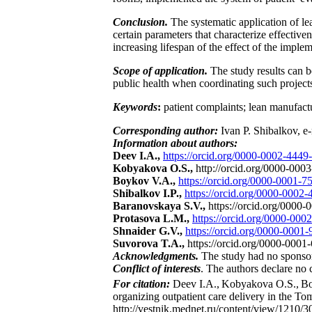
Conclusion.
The systematic application of le
certain parameters that characterize effective
increasing lifespan of the effect of the impl
Scope of application.
The study results can b
public health when coordinating such project
Keywords
:
patient complaints; lean manufact
Corresponding author:
Ivan P. Shibalkov, e
Information about authors:
Deev I.A.,
https://orcid.org/0000-0002-4449
Kobyakova O.S.,
http://orcid.org/0000-000
Boykov V.A.,
https://orcid.org/0000-0001-
Shibalkov I.P.,
https://orcid.org/0000-0002
Baranovskaya S.V.,
https://orcid.org/0000
Protasova L.M.,
https://orcid.org/0000-00
Shnaider G.V.,
https://orcid.org/0000-0001
Suvorova T.A.,
https://orcid.org/0000-000
Acknowledgments.
The study had no sponso
Conflict of interests
. The authors declare no c
For citation:
Deev I.A.,
Kobyakova O.S.,
Bo
organizing outpatient care delivery in the T
http://vestnik.mednet.ru/content/view/1210/