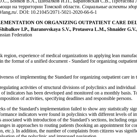
.С., Бойков В.А.,
Шибалков И.П., Барановская С.В., Протасова Л
мощи на территории Томской области.
Социальные аспекты здор
30/lang,ru/. DOI: 10.21045/2071-5021-2020-66-6-1
PLEMENTATION ON ORGANIZING OUTPATIENT CARE DEL
Shibalkov I.P., Baranovskaya S.V., Protasova L.M.,
Shnaider G.V.
ussian Federation
sk region, experience of medical organizations in applying lean manufac
in the format of a unified document - Standard for organizing outpati
ctiveness of implementing the Standard for organizing outpatient care in
gulating activities of structural divisions of polyclinics and individua
list of indicators has been developed and monitored on a monthly basis. 
mposition of activities, specifying deadlines and responsible persons.
eeks of the Standard's implementation failed to show any statistically si
rformance indicators were found in polyclinics with different levels of
s associated with introduction of the Standard’s sections, including orga
anges in approaches to routing patients (booking an appointment for co
ion, etc.). In addition, the number of complaints from citizens was signi
aluation of the polyclinic and improved navigation.