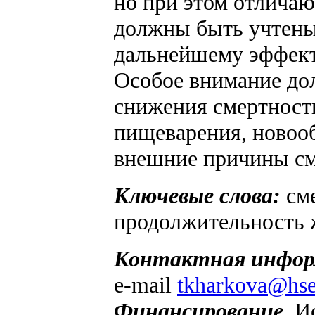
но при этом отличаю
должны быть учтены
дальнейшему эффект
Особое внимание дол
снижения смертности
пищеварения, новооб
внешние причины см
Ключевые слова:
сме
продолжительность ж
Контактная инфор
e-mail
tkharkova@hse
Финансирование.
И