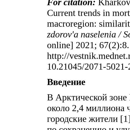
For citation:
Kharkova
Current trends in morta
macroregion: similarit
zdorov'a naselenia / S
online] 2021; 67(2):8.
http://vestnik.mednet
10.21045/2071-5021-2
Введение
В Арктической зоне 
около 2,4 миллиона 
городские жители [1
по сохранению и улу