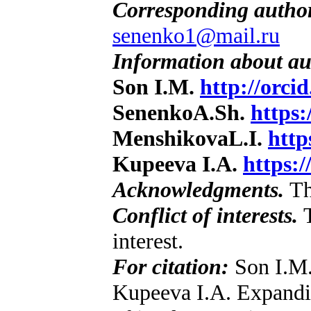
Corresponding autho
senenko1@mail.ru
Information about au
Son I.M.
http://orci
SenenkoA.Sh.
https:
MenshikovaL.I.
http
Kupeeva I.A.
https:
Acknowledgments.
Th
Conflict of interests.
interest.
For citation:
Son I.M.
Kupeeva I.A. Expandin