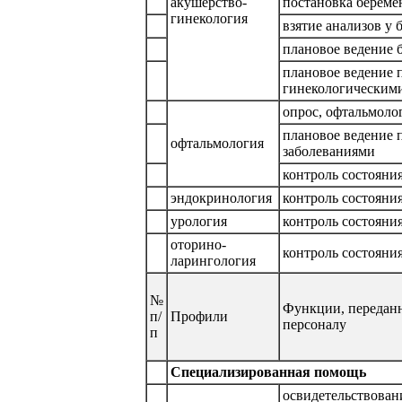
акушерство-
постановка береме
гинекология
взятие анализов у
плановое ведение 
плановое ведение 
гинекологическим
опрос, офтальмоло
плановое ведение 
офтальмология
заболеваниями
контроль состояния
эндокринология
контроль состояния
урология
контроль состояния
оторино-
контроль состояния
ларингология
№
Функции, передан
п/
Профили
персоналу
п
Специализированная помощь
освидетельствован