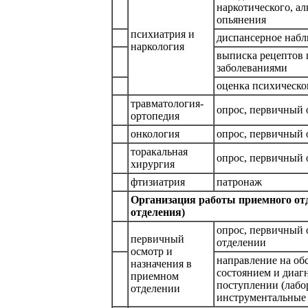
наркотического, ал
опьянения
психиатрия и
диспансерное наб
наркология
выписка рецептов 
заболеваниями
оценка психическог
травматология-
опрос, первичный 
ортопедия
онкология
опрос, первичный 
торакальная
опрос, первичный 
хирургия
фтизиатрия
патронаж
Организация работы приемного от
отделения)
опрос, первичный 
первичный
отделении
осмотр и
направление на обс
назначения в
состоянием и диаг
приемном
поступлении (лабо
отделении
инструментальные 