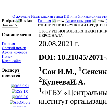
ISSN 2071-5021
О журнале
Издательская этика
ИИ и публикационная эт
Выбрать
Главная
Архив номеров
РАСШИРЕНИЮ ФУНКЦИЙ СРЕДНЕГ
ОБЗОР РЕГИОНАЛЬНЫХ ПРАКТИК 
Главное меню
ПЕРСОНАЛА
20.08.2021 г.
Главная
Свежий номер
Архив номеров
DOI: 10.21045/2071-
Поиск
Карта сайта
1
1
Сон И.М.,
Сененк
Экспорт
новостей
2
КупееваИ.А.
1
ФГБУ «Центральный
институт организац