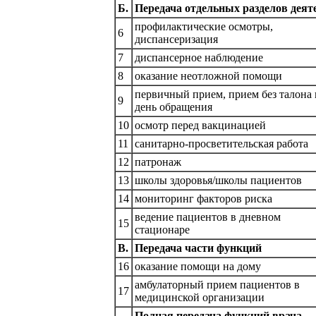
Б.
Передача отдельных разделов деят
профилактические осмотры,
6
диспансеризация
7
диспансерное наблюдение
8
оказание неотложной помощи
первичный прием, прием без талона 
9
день обращения
10
осмотр перед вакцинацией
11
санитарно-просветительская работа
12
патронаж
13
школы здоровья/школы пациентов
14
мониторинг факторов риска
ведение пациентов в дневном
15
стационаре
В.
Передача части функций
16
оказание помощи на дому
амбулаторный прием пациентов в
17
медицинской организации
Полная передача функций врача