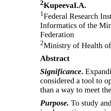
2
KupeevaI.A.
1
Federal Research Ins
Informatics of the Min
Federation
2
Ministry of Health o
Abstract
Significance
.
Expandin
considered a tool to o
than a way to meet the
Purpose.
To study and