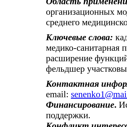
Область применени
организационных мо
среднего медицинско
Ключевые слова:
ка
медико-санитарная 
расширение функций
фельдшер участков
Контактная инфор
email:
senenko1@mail
Финансирование
.
И
поддержки.
Конфликт интерес