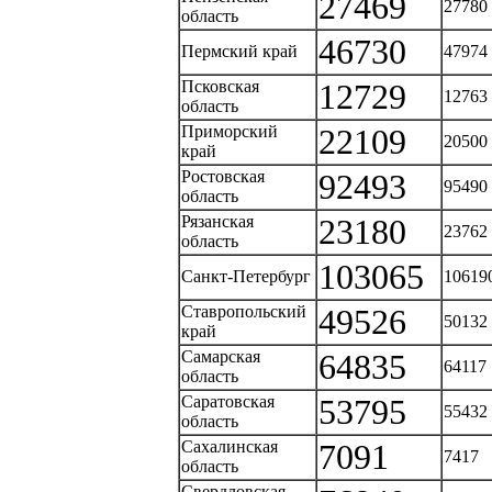
27469
27780
область
46730
Пермский край
47974
Псковская
12729
12763
область
Приморский
22109
20500
край
Ростовская
92493
95490
область
Рязанская
23180
23762
область
103065
Санкт-Петербург
10619
Ставропольский
49526
50132
край
Самарская
64835
64117
область
Саратовская
53795
55432
область
Сахалинская
7091
7417
область
Свердловская