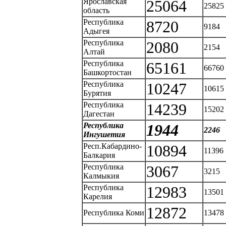
Ярославская
25064
25825
область
Республика
8720
9184
Адыгея
Республика
2080
2154
Алтай
Республика
65161
66760
Башкортостан
Республика
10247
10615
Бурятия
Республика
14239
15202
Дагестан
Республика
1944
2246
Ингушетия
Респ.Кабардино-
10894
11396
Балкария
Республика
3067
3215
Калмыкия
Республика
12983
13501
Карелия
12872
Республика Коми
13478