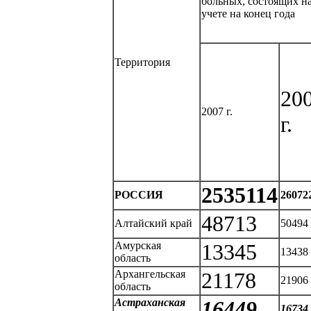
больных, состоящих н
учете на конец года
Территория
20
2007 г.
г.
2535114
РОССИЯ
26072
48713
Алтайский край
50494
Амурская
13345
13438
область
Архангельская
21178
21906
область
Астраханская
16449
16734