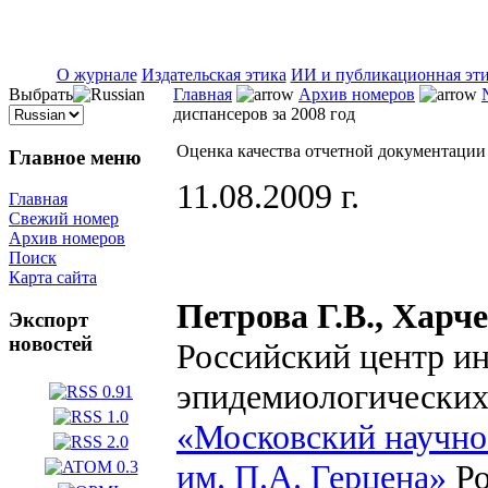
ISSN 2071-5021
О журнале
Издательская этика
ИИ и публикационная эт
Выбрать
Главная
Архив номеров
диспансеров за 2008 год
Оценка качества отчетной документации
Главное меню
11.08.2009 г.
Главная
Свежий номер
Архив номеров
Поиск
Карта сайта
Петрова Г.В., Харч
Экспорт
новостей
Российский центр и
эпидемиологических
«Московский научно
им. П.А. Герцена»
Ро