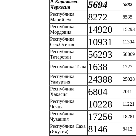
Р. Карачаево-
5694
5882
Черкесия
Республика
8272
8535
Марий Эл
Республика
14920
15293
Мордовия
Республика
10931
11304
Сев.Осетия
Республика
56293
58869
Татарстан
1638
Республика Тыва
1727
Республика
24388
25028
Удмуртия
Республика
6804
7011
Хакасия
Республика
10228
11221
Чечня
Республика
17256
18281
Чувашия
Республика Саха
8146
8412
(Якутия)