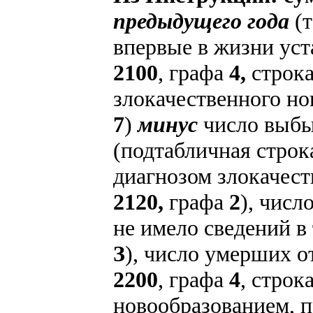
предыдущего года
(
впервые в жизни уст
2100
, графа
4,
строк
злокачественного но
7
)
минус
число выбы
(подтабличная стро
диагнозом злокачест
2120,
графа
2
), числ
не имело сведений в
З
), число умерших о
2200
, графа
4
, строк
новообразованием, 