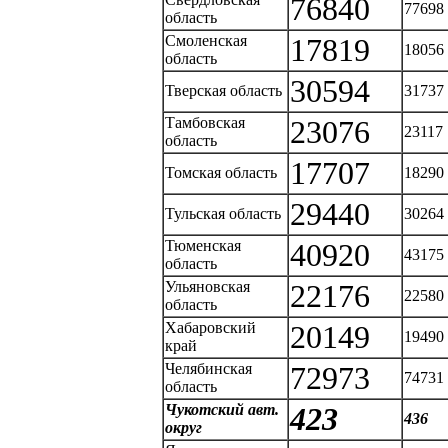
76840
77698
область
Смоленская
17819
18056
область
30594
Тверская область
31737
Тамбовская
23076
23117
область
17707
Томская область
18290
29440
Тульская область
30264
Тюменская
40920
43175
область
Ульяновская
22176
22580
область
Хабаровский
20149
19490
край
Челябинская
72973
74731
область
Чукотский авт.
423
436
округ