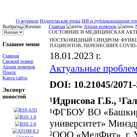
ISSN 2071-5021
О журнале
Издательская этика
ИИ и публикационная эт
Выбрать
Главная
Архив номеров
СОСТОЯНИЕ И МЕДИЦИНСКАЯ АКТИ
ПОСТКОВИДНЫЙ СИНДРОМ: ФУНК
Главное меню
ПАЦИЕНТОВ, ПЕРЕНЕСШИХ COVID-
18.01.2023 г.
Главная
Свежий номер
Актуальные проблем
Архив номеров
Поиск
Карта сайта
DOI: 10.21045/2071-
Экспорт
новостей
¹Идрисова Г.Б., ¹Га
¹ФГБОУ ВО «Башкир
университет» Минздр
²ООО «МедФит», г. 