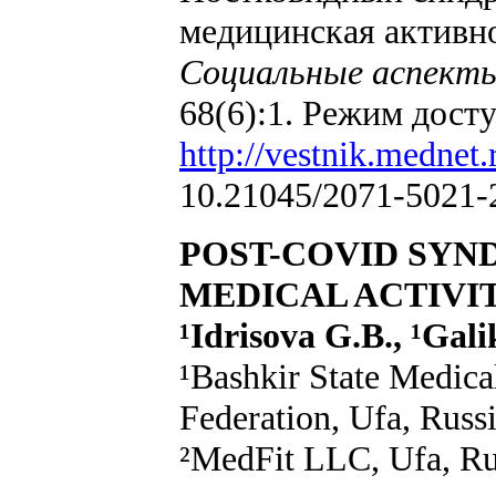
медицинская активн
Социальные аспекты
68(6):1. Режим досту
http://vestnik.mednet.
10.21045/2071-5021-
POST-COVID SYN
MEDICAL ACTIVIT
¹Idrisova G.B., ¹Gali
¹Bashkir State Medical
Federation, Ufa, Russ
²MedFit LLC, Ufa, Ru