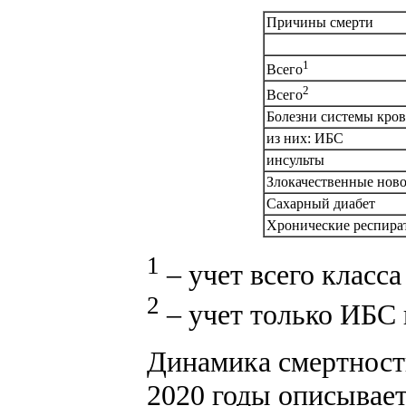
Причины смерти
1
Всего
2
Всего
Болезни системы кро
из них: ИБС
инсульты
Злокачественные нов
Сахарный диабет
Хронические респира
1
– учет всего класс
2
– учет только ИБС 
Динамика смертност
2020 годы описывает