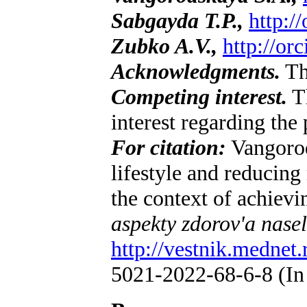
Sabgayda T.P.,
http:/
Zubko A.V.,
http://or
Acknowledgments.
Th
Competing interest.
Th
interest regarding the 
For citation:
Vangorod
lifestyle and reducin
the context of achiev
aspekty zdorov'a nase
http://vestnik.mednet.
5021-2022-68-6-8 (In