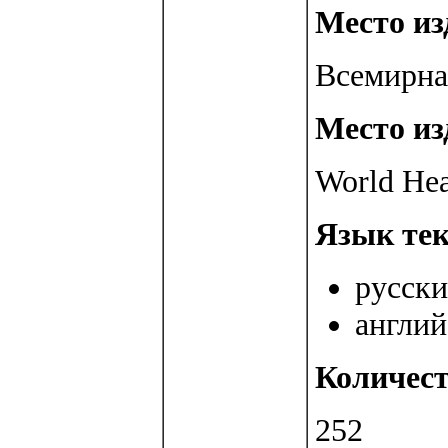
Место изд
Всемирна
Место из
World Hea
Язык тек
русски
англий
Количест
252