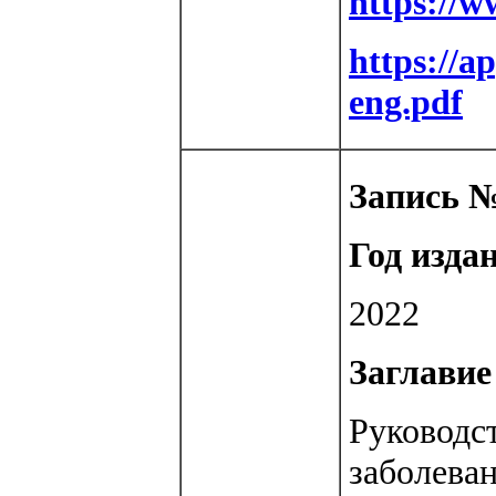
https://w
https://a
eng.pdf
Запись №
Год изда
2022
Заглавие 
Руководс
заболева