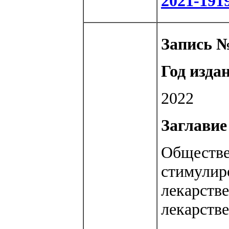
2021-191
Запись №
Год изда
2022
Заглавие 
Обществе
стимулир
лекарств
лекарств