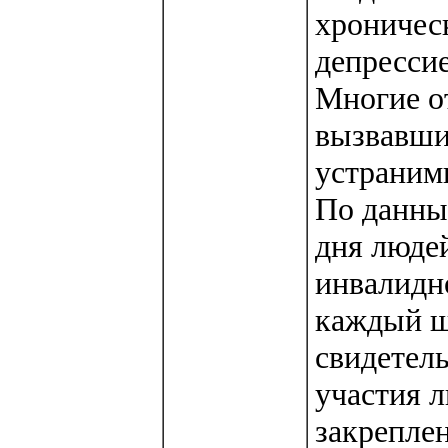
хроническ
депрессие
Многие о
вызвавши
устраним
По данны
дня люде
инвалидно
каждый ш
свидетель
участия л
закрепле