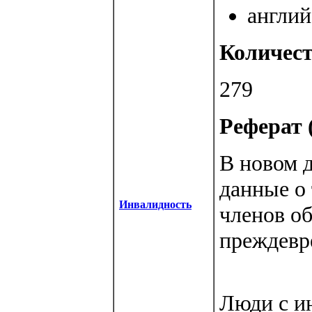
англий
Количест
279
Реферат (
В новом 
данные о 
Инвалидность
членов о
преждевр
Люди с и