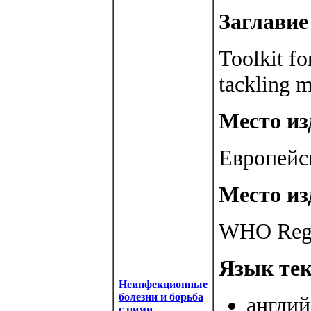
Заглавие 
Toolkit f
tackling 
Место изд
Европейс
Место из
WHO Regio
Язык тек
Неинфекционные
болезни и борьба
англий
с ними