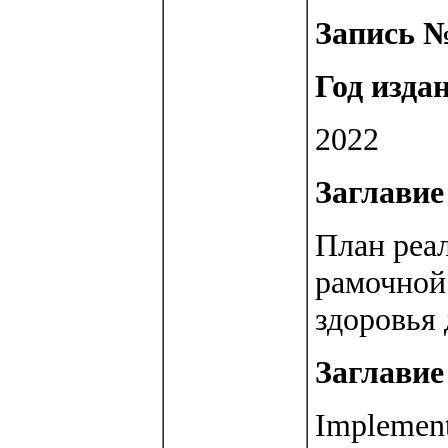
Запись №
Год изда
2022
Заглавие 
План реа
рамочной
здоровья
Заглавие 
Implement