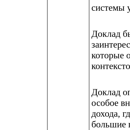
системы у
Доклад бы
заинтере
которые 
контексто
Доклад о
особое в
дохода, г
большие 