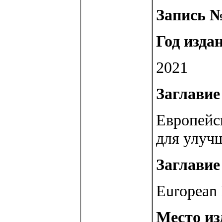
Запись №
Год изда
2021
Заглавие 
Европейск
для улуч
Заглавие 
European 
Место изд