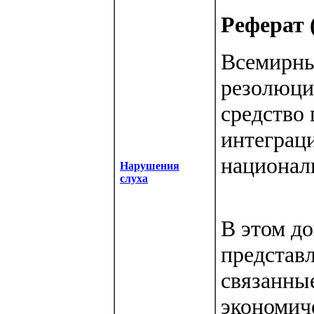
Реферат (
Всемирны
резолюци
средство
интеграц
национал
Нарушения
слуха
В этом д
представ
связанные
экономич