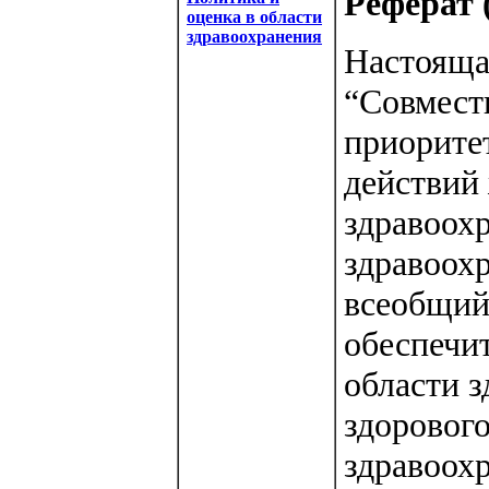
Реферат (
оценка в области
здравоохранения
Настояща
“Совместн
приоритет
действий
здравоохр
здравоох
всеобщий
обеспечи
области з
здорового
здравоохр