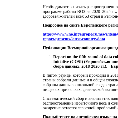
Необходимость снизить распространенно
программе работы ВОЗ на 2020–2025 гг.,
здоровья жителей всех 53 стран в Регион
Подробнее на сайте Европейского реги
https://www.who.int/europe/ru/news/item/
report-presents-latest-country-data
Публикации Всемирной организации з
Report on the fifth round of data 
Initiative (‎COSI) ‎(Европейская
сбора данных, 2018-2020 гг.). - Е
В пятом раунде, который проходил в 2018
страны собрали данные и в общей сложнос
собраны данные о школьной среде стра
пищевых привычках, физической активнос
Систематический сбор и анализ этих да
распространение избыточного веса и ожи
ожирение остается серьезной проблемой
Полный текст на английском языке на