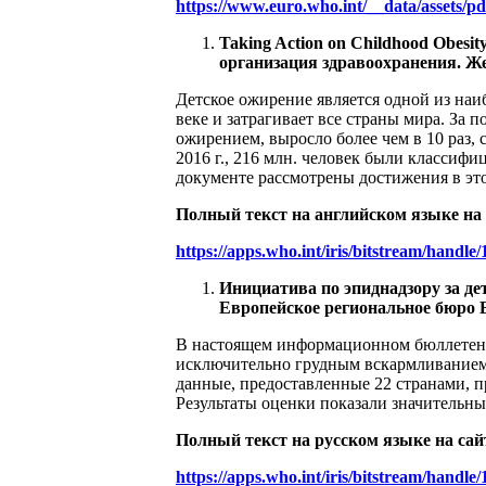
https://www.euro.who.int/__data/assets/p
Taking Action on Childhood Obesi
организация здравоохранения. Жене
Детское ожирение является одной из на
веке и затрагивает все страны мира. За 
ожирением, выросло более чем в 10 раз, с
2016 г., 216 млн. человек были класси
документе рассмотрены достижения в эт
Полный текст на английском языке на
https://apps.who.int/iris/bitstream/h
Инициатива по эпиднадзору за дет
Европейское региональное бюро ВО
В настоящем информационном бюллетене
исключительно грудным вскармливанием
данные, предоставленные 22 странами, пр
Результаты оценки показали значительны
Полный текст на русском языке на сай
https://apps.who.int/iris/bitstream/han