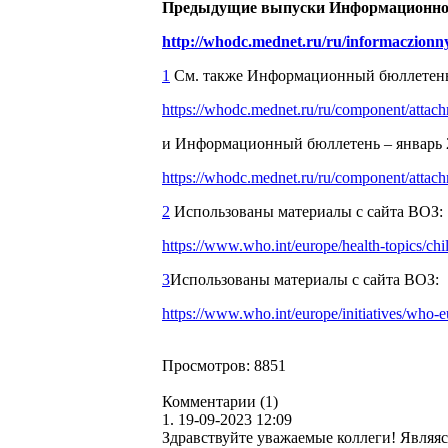
Предыдущие выпуски Информационного
http://whodc.mednet.ru/ru/informaczionny
1
См. также Информационный бюллетень –
https://whodc.mednet.ru/ru/component/attac
и Информационный бюллетень – январь 20
https://whodc.mednet.ru/ru/component/attac
2
Использованы материалы с сайта ВОЗ:
https://www.who.int/europe/health-topics/chi
3
Использованы материалы с сайта ВОЗ:
https://www.who.int/europe/initiatives/who-eu
Просмотров: 8851
Комментарии (1)
1.
19-09-2023 12:09
Здравствуйте уважаемые коллеги! Являя