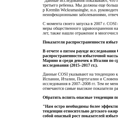
"Данные исследования показывают, что 
третьего ребенка. Мы должны еще больше
р Kremlin Wickramasinghe, и.о. руководи
неинфекционными заболеваниями, отвеча
С момента своего запуска в 2007 г. COS
меры общественного здравоохранения на
лет, также нашли отражение в многочис
Показатели распространенности избыт
В отчете о пятом раунде исследования
распространенности избыточной массы 
Марино и среди девочек в Италии по 
исследования (2015–2017 гг.).
Данные COSI указывают на тенденцию к
Испании, Италии, Португалии и Словени
исследования в 2007–2008 гг. Тем не ме
отмечаются самые высокие показатели р
Обратить вспять опасные тенденции 
"Нам остро необходимы более эффект
тенденции относительно детского ожир
собой опасный рост показателей избыт