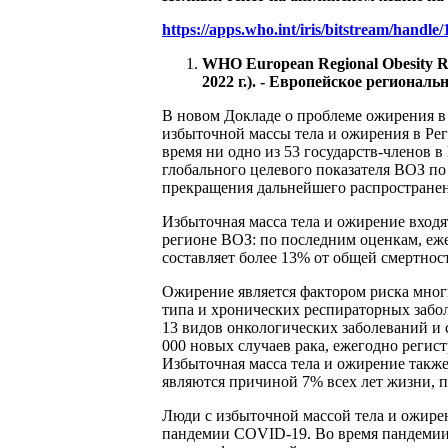
https://apps.who.int/iris/bitstream/han
WHO European Regional Obesity R
2022 г.). - Европейское региональн
В новом Докладе о проблеме ожирения в 
избыточной массы тела и ожирения в Рег
время ни одно из 53 государств-членов 
глобального целевого показателя ВОЗ п
прекращения дальнейшего распростране
Избыточная масса тела и ожирение вход
регионе ВОЗ: по последним оценкам, еже
составляет более 13% от общей смертност
Ожирение является фактором риска многи
типа и хронических респираторных забол
13 видов онкологических заболеваний и 
000 новых случаев рака, ежегодно регис
Избыточная масса тела и ожирение такж
являются причиной 7% всех лет жизни, 
Люди с избыточной массой тела и ожире
пандемии COVID-19. Во время пандемии