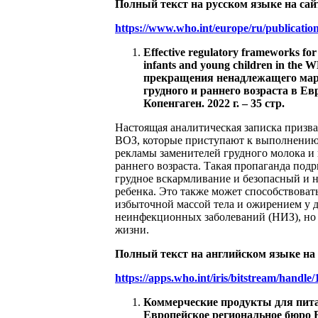
Полный текст на русском языке на сай
https://www.who.int/europe/ru/publicat
Effective regulatory frameworks for
infants and young children in t
прекращения ненадлежащего марк
грудного и раннего возраста в Е
Копенгаген. 2022 г. – 35 стр.
Настоящая аналитическая записка призва
ВОЗ, которые приступают к выполнению 
рекламы заменителей грудного молока и
раннего возраста‎. Такая пропаганда по
грудное вскармливание и безопасный и н
ребенка. Это также может способствова
избыточной массой тела и ожирением у д
неинфекционных заболеваний (‎НИЗ)‎, но
жизни.
Полный текст на английском языке на
https://apps.who.int/iris/bitstream/han
Коммерческие продукты для питан
Европейское региональное бюро ВО