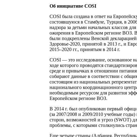
Об инициативе COSI
COSI была создана в ответ на Европейс
состоявшуюся в Стамбуле, Турция, в 200
надзора за детьми начальных классов дл
ожирения в Европейском регионе ВОЗ. В
были подкреплены Венской декларацией 
Здоровье-2020, принятой в 2013 г., и Е
2015–2020 гг., принятым в 2014 г.
COSI — это исследование, основанное н
ходе которого проводятся стандартизиро
среде и привычках в отношении питания
собирают данные в соответствии с общи
состоящим из национальных репрезентат
национального координационного центра
необходимым ресурсом для развития эфф
Европейском регионе ВОЗ.
В 2014 г. был опубликован первый офици
(за 2007/2008 и 2009/2010 учебные годы)
сторон, возможностей и угроз (SWOT) д
проблемы, с которыми столкнулись стран
Еще четыре страны (Албания, Республик