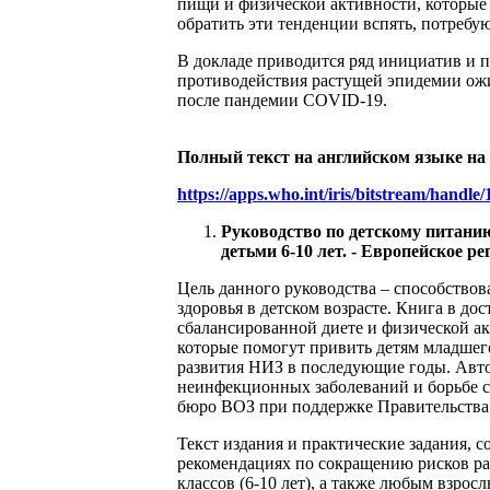
пищи и физической активности, которые 
обратить эти тенденции вспять, потребу
В докладе приводится ряд инициатив и п
противодействия растущей эпидемии ожи
после пандемии COVID-19.
Полный текст на английском языке на
https://apps.who.int/iris/bitstream/handl
Руководство по детскому питанию
детьми 6-10 лет. - Европейское ре
Цель данного руководства – способство
здоровья в детском возрасте. Книга в до
сбалансированной диете и физической ак
которые помогут привить детям младшег
развития НИЗ в последующие годы. Авто
неинфекционных заболеваний и борьбе с 
бюро ВОЗ при поддержке Правительства
Текст издания и практические задания, 
рекомендациях по сокращению рисков ра
классов (‎6-10 лет)‎, а также любым взро