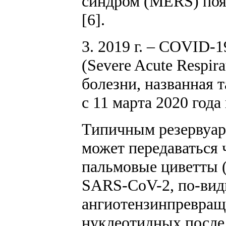
синдром (MERS) появ
[6].
3. 2019 г. – COVID-
(Severe Acute Respi
болезни, названная
с 11 марта 2020 года 
Типичным резервуар
может передаваться 
пальмовые циветты (
SARS-CoV-2, по-види
ангиотензинпревращ
нуклеотидных послед