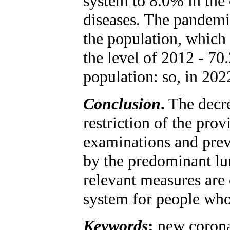
system to 8.0% in the 
diseases. The pandemic
the population, which
the level of 2012 - 70.
population: so, in 202
Conclusion
.
The decrea
restriction of the prov
examinations and preve
by the predominant l
relevant measures are 
system for people wh
Keywords
:
new corona