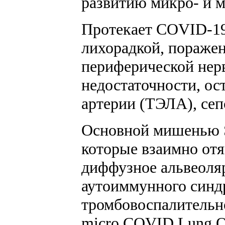
развитию микро- и м
Протекает COVID-19
лихорадкой, поражен
периферической нер
недостаточности, ос
артерии (ТЭЛА), сеп
Основной мишенью S
которые взаимно отя
диффузное альвеоляр
аутоиммунного синдр
тромбовоспалительно
micro COVID Lung Ob