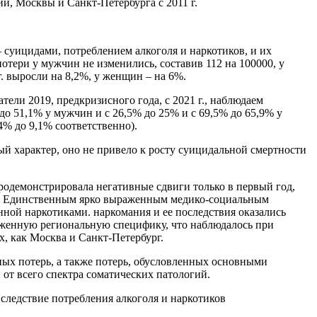
ии, Москвы и Санкт-Петербурга с 2011 г.
 суицидами, потреблением алкоголя и наркотиков, и их
отери у мужчин не изменились, составив 112 на 100000, у
. выросли на 8,2%, у женщин – на 6%.
ели 2019, предкризисного года, с 2021 г., наблюдаем
до 51,1% у мужчин и с 26,5% до 25% и с 69,5% до 65,9% у
4% до 9,1% соответственно).
 характер, оно не привело к росту суицидальной смертности
родемонстрировала негативные сдвиги только в первый год,
ды. Единственным ярко выраженным медико-социальным
нной наркотиками. наркомания и ее последствия оказались
раженную региональную специфику, что наблюдалось при
х, как Москва и Санкт-Петербург.
ных потерь, а также потерь, обусловленных основными
 от всего спектра соматических патологий.
следствие потребления алкоголя и наркотиков