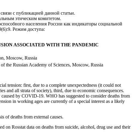
связи с публикацией данной статьи.
альным этическим комитетом.
доспособного населения России как индикаторы социальной
9(6):9. Режим доступа:
NSION ASSOCIATED WITH THE PANDEMIC
tion, Moscow, Russia
ogy of the Russian Academy of Sciences, Moscow, Russia
al tension: first, due to a complete unexpectedness (it could not
ies and all strata of society), third, due to economic consequences.
ectly caused by COVID-19. WHO has suggested to consider deaths from
nsion in working ages are currently of a special interest as a likely
is of deaths from external causes.
d on Rosstat data on deaths from suicide, alcohol, drug use and their