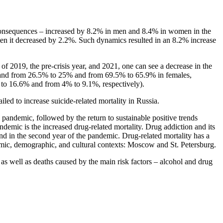
eir consequences – increased by 8.2% in men and 8.4% in women in the
men it decreased by 2.2%. Such dynamics resulted in an 8.2% increase
 of 2019, the pre-crisis year, and 2021, one can see a decrease in the
s and from 26.5% to 25% and from 69.5% to 65.9% in females,
1% to 16.6% and from 4% to 9.1%, respectively).
ed to increase suicide-related mortality in Russia.
e pandemic, followed by the return to sustainable positive trends
emic is the increased drug-related mortality. Drug addiction and its
and in the second year of the pandemic. Drug-related mortality has a
nomic, demographic, and cultural contexts: Moscow and St. Petersburg.
, as well as deaths caused by the main risk factors – alcohol and drug