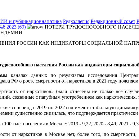
ИИ и публикационная этика
Редколлегия
Редакционный совет
Р
№6 2023 (69)
ПОТЕРИ ТРУДОСПОСОБНОГО НАСЕЛЕ
АНДЕМИИ
ЛЕНИЯ РОССИИ КАК ИНДИКАТОРЫ СОЦИАЛЬНОЙ НАПР
удоспособного населения России как индикаторы социальной
мм каналах данных по результатам исследования Центральн
ва РФ о росте смертности от наркотиков в 2021 году поясняем
ертность от наркотиков» были отнесены не только все случа
аний, связанные с пагубным употреблением как наркотических, та
кве за период с 2019 по 2022 год имеют стабильную динамику
ремени существенно снизилась, что подтверждается практическ
00 тыс. населения в Москве: 2019 - 9,22, 2020 - 8,49, 2021 - 9,35
ости от наркотиков в Москве нет, более того, по смертности