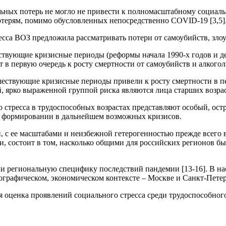
ных потерь не могло не привести к полномасштабному социально
отерям, помимо обусловленных непосредственно COVID-19 [3,5]
есса ВОЗ предложила рассматривать потери от самоубийств, злоу
твующие кризисные периоды (реформы начала 1990-х годов и де
в первую очередь к росту смертности от самоубийств и алкоголи
шествующие кризисные периоды привели к росту смертности в п
, ярко выраженной группой риска являются лица старших возрас
стресса в трудоспособных возрастах представляют особый, остр
и формировании в дальнейшем возможных кризисов.
и, с ее масштабами и неизбежной гетерогенностью прежде всего
, состоит в том, насколько общими для российских регионов б
и региональную специфику последствий пандемии [13-16]. В нас
ографическом, экономическом контексте – Москве и Санкт-Петер
я оценка проявлений социального стресса среди трудоспособног