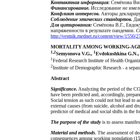
Контактная информация
: Семёнова Ви
Финансирование.
Исследование не имел
Конфликт интересов.
Авторы деклариру
Соблюдение этических стандартов.
Дан
Для цитирования:
Семёнова В.Г., Евдо
напряженности в результате пандемии.
С
http://vestnik.mednet.ru/content/view/1550/27
MORTALITY AMONG WORKING-AGE P
1,2
1
Semyonova V.G.,
Evdokushkina G.N.
1
Federal Research Institute of Health Organi
2
Institute of Demographic Research - a sepa
Abstract
Significance.
Analyzing the period of the COVI
have been predicted and, accordingly, prepared
Social tension as such could not but lead to
external causes (from suicide, alcohol and drug
predictor of medical and social shifts in the fo
The purpose of the study
is to assess manife
Material and methods
. The assessment of de
consequences among working population (15-