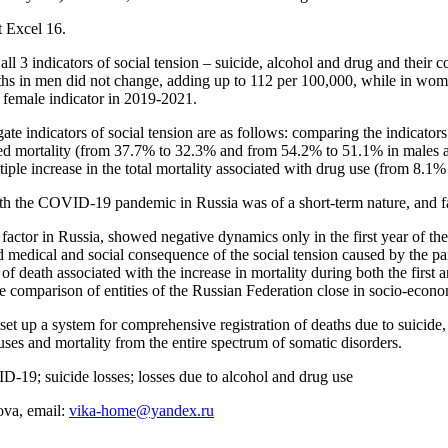
t Excel 16.
o all 3 indicators of social tension – suicide, alcohol and drug and th
aths in men did not change, adding up to 112 per 100,000, while in wo
e female indicator in 2019-2021.
gate indicators of social tension are as follows: comparing the indicators
lated mortality (from 37.7% to 32.3% and from 54.2% to 51.1% in male
tiple increase in the total mortality associated with drug use (from 8.
ith the COVID-19 pandemic in Russia was of a short-term nature, and fail
k factor in Russia, showed negative dynamics only in the first year of th
medical and social consequence of the social tension caused by the pand
f death associated with the increase in mortality during both the first 
he comparison of entities of the Russian Federation close in socio-eco
o set up a system for comprehensive registration of deaths due to suicide
uses and mortality from the entire spectrum of somatic disorders.
D-19; suicide losses; losses due to alcohol and drug use
ova, email:
vika-home@yandex.ru