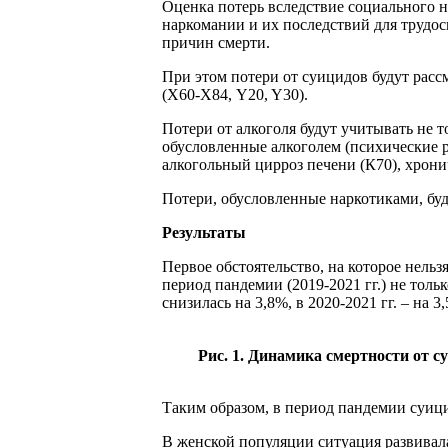
Оценка потерь вследствие социального н
наркомании и их последствий для трудосп
причин смерти.
При этом потери от суицидов будут рас
(Х60-Х84, Y20, Y30).
Потери от алкоголя будут учитывать не 
обусловленные алкоголем (психические ра
алкогольный цирроз печени (К70), хрони
Потери, обусловленные наркотиками, буду
Результаты
Первое обстоятельство, на которое нель
период пандемии (2019-2021 гг.) не толь
снизилась на 3,8%, в 2020-2021 гг. – на 
Рис. 1. Динамика смертности от с
Таким образом, в период пандемии суици
В женской популяции ситуация развивал