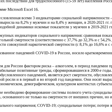
их последствий для трудоспособного (15-59 лет) населения Росс
ме Microsoft Excel 16.
условленная всеми 3 индикаторами социальной напряженности –
ыросла на 8,2% у мужчин и на 8,4% у женщин, в 2020-2021 гг. п
одобной динамики искомые показатели у мужчин в 2019-2021 гг
купных индикаторов социального напряжения: сравнивая показат
ольной смертности (соответственно с 37,7% до 32,3% и с 54,2% 
сти совокупной наркотической смертности (с 8,1% до 16,6% и с 
званное пандемией COVID-19 в России, носило кратковременный
 для России фактором риска – алкоголем, в период пандемии п
стабильные позитивные тренды, сформировавшиеся в 2000-е го
бусловленного пандемией, является рост смертности, обусловле
рой росли и в первый и во второй год пандемии. Они носят вы
ономическом, демографическом, культурном контекстах субъекта
ране необходимо формирование системы полного учета суицидаль
, основанного не только на смертности от внешних причин, но и
иального напряжения; COVID-19; суицидальные потери; потери в