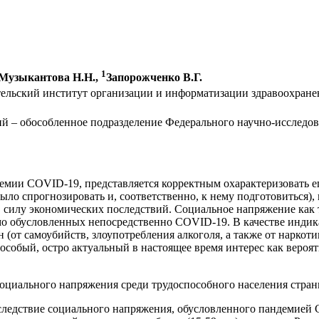
1
Музыкантова Н.Н.,
Запорожченко В.Г.
ельский институт организации и информатизации здравоохране
й – обособленное подразделение Федерального научно-исследов
мии COVID-19, представляется корректным охарактеризовать его
ло спрогнозировать и, соответственно, к нему подготовиться), 
, в силу экономических последствий. Социальное напряжение как
мо обусловленных непосредственно COVID-19. В качестве инди
 (от самоубийств, злоупотребления алкоголя, а также от нарко
 особый, остро актуальный в настоящее время интерес как веро
оциального напряжения среди трудоспособного населения стран
ледствие социального напряжения, обусловленного пандемией C