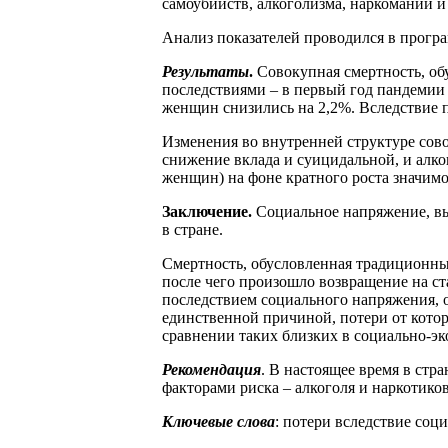
самоубийств, алкоголизма, наркомании и 
Анализ показателей проводился в програм
Результаты
.
Совокупная смертность, об
последствиями – в первый год пандемии в
женщин снизились на 2,2%. Вследствие п
Изменения во внутренней структуре сово
снижение вклада и суицидальной, и алког
женщин) на фоне кратного роста значимо
Заключение.
Социальное напряжение, вы
в стране.
Смертность, обусловленная традиционным
после чего произошло возвращение на 
последствием социального напряжения, о
единственной причиной, потери от кото
сравнении таких близких в социально-эк
Рекомендация
. В настоящее время в ст
факторами риска – алкоголя и наркотиков
Ключевые слова
: потери вследствие соц