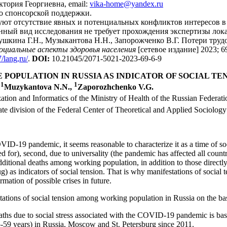
ктория Георгиевна, email:
vika-home@yandex.ru
о спонсорской поддержки.
ют отсутствие явных и потенциальных конфликтов интересов в 
ный вид исследования не требует прохождения экспертизы лок
кушкина Г.Н., Музыкантова Н.Н., Запорожченко В.Г. Потери тру
оциальные аспекты здоровья населения
[сетевое издание] 2023; 6
/lang,ru/
.
DOI
:
10.21045/2071-5021-2023-69-6-9
OPULATION IN RUSSIA AS INDICATOR OF SOCIAL TE
1
1
,
Muzykantova N.N.,
Zaporozhchenko V.G.
zation and Informatics of the Ministry of Health of the Russian Federa
rate division of the Federal Center of Theoretical and Applied Sociol
D-19 pandemic, it seems reasonable to characterize it as a time of soci
 for), second, due to universality (the pandemic has affected all countr
 additional deaths among working population, in addition to those dir
) as indicators of social tension. That is why manifestations of social te
rmation of possible crises in future.
stations of social tension among working population in Russia on the bas
aths due to social stress associated with the COVID-19 pandemic is base
59 years) in Russia, Moscow and St. Petersburg since 2011.