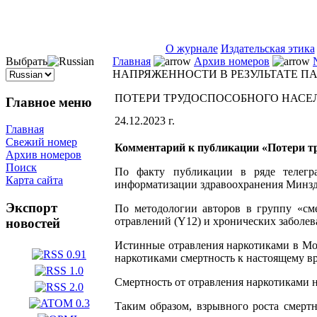
ISSN 2071-5021
О журнале
Издательская этика
Выбрать
Главная
Архив номеров
НАПРЯЖЕННОСТИ В РЕЗУЛЬТАТЕ П
ПОТЕРИ ТРУДОСПОСОБНОГО НАСЕ
Главное меню
24.12.2023 г.
Главная
Свежий номер
Комментарий к публикации «Потери тр
Архив номеров
Поиск
По факту публикации в ряде телегра
Карта сайта
информатизации здравоохранения Минздра
Экспорт
По методологии авторов в группу «см
отравлений (Y12) и хронических заболев
новостей
Истинные отравления наркотиками в Мос
наркотиками смертность к настоящему в
Смертность от отравления наркотиками на 1
Таким образом, взрывного роста смертн