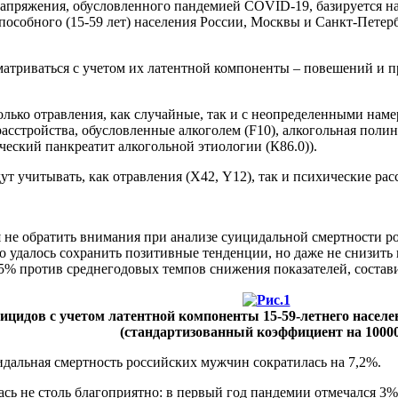
апряжения, обусловленного пандемией COVID-19, базируется на 
особного (15-59 лет) населения России, Москвы и Санкт-Петербу
сматриваться с учетом их латентной компоненты – повешений и
только отравления, как случайные, так и с неопределенными наме
сстройства, обусловленные алкоголем (F10), алкогольная полине
ческий панкреатит алкогольной этиологии (К86.0)).
т учитывать, как отравления (Х42, Y12), так и психические расст
зя не обратить внимания при анализе суицидальной смертности р
ко удалось сохранить позитивные тенденции, но даже не снизить 
3,5% против среднегодовых темпов снижения показателей, составив
уицидов с учетом латентной компоненты 15-59-летнего населе
(стандартизованный коэффициент на 10000
дальная смертность российских мужчин сократилась на 7,2%.
ась не столь благоприятно: в первый год пандемии отмечался 3