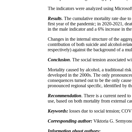
The indicators were analyzed using Microsof
Results
. The cumulative mortality rate due t
first year of the pandemic; in 2020-2021, de
in the male indicator and a 6% increase in th
Changes in the internal structure of the aggre
contribution of both suicide and alcohol-re
respectively) against the background of a mul
Conclusion
. The social tension associated w
Mortality caused by alcohol, a traditional ris
developed in the 2000s. The only pronounced 
consequences turned out to be the only cause o
pronounced regional specific, identified by t
Recommendation
. There is a current need t
use, based on both mortality from external ca
Keywords:
losses due to social tension; COVI
Corresponding author:
Viktoria G. Semyon
Information about authors: