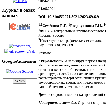
снижению.
04.06.2024
Журнал в базах
данных
DOI: 10.21045/2071-5021-2023-69-6-9
1,2
1
1
Семёнова В.Г.,
Евдокушкина Г.Н.,
1
ФГБУ «Центральный научно-исследоват
Москва, Россия
2
Институт демографических исследовани
наук, Москва, Россия
Резюме
GoogleАкадемия
Актуальность
.
Анализируя период панде
абсолютной неожиданности (его нельзя бы
страны и все слои общества), в-третьих
среди трудоспособного населения, поми
рассматривать потери от внешних причин
трудоспособных возрастах представляют
дальнейшем возможных кризисов.
Цель
исследования: оценка проявлений с
Материалы и методы.
Оценка потерь вс