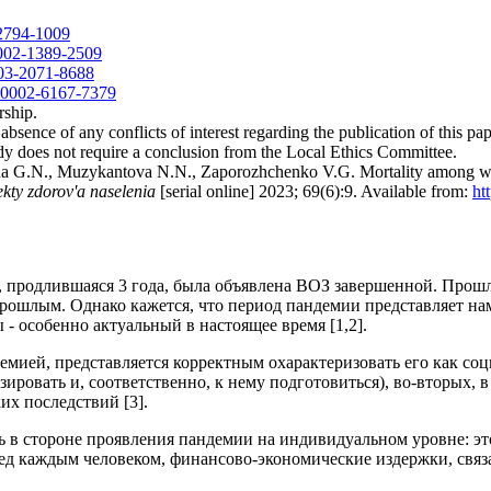
-2794-1009
0002-1389-2509
003-2071-8688
0-0002-6167-7379
rship.
bsence of any conflicts of interest regarding the publication of this pap
dy does not require a conclusion from the Local Ethics Committee.
G.N., Muzykantova N.N., Zaporozhchenko V.G. Mortality among workin
ekty zdorov'a naselenia
[serial online] 2023; 69(6):9. Available from:
ht
, продлившаяся 3 года, была объявлена ВОЗ завершенной. Прошло
рошлым. Однако кажется, что период пандемии представляет на
- особенно актуальный в настоящее время [1,2].
мией, представляется корректным охарактеризовать его как соци
ировать и, соответственно, к нему подготовиться), во-вторых, в
их последствий [3].
ь в стороне проявления пандемии на индивидуальном уровне: э
ред каждым человеком, финансово-экономические издержки, связ