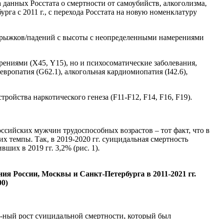
данных Росстата о смертности от самоубийств, алкоголизма,
рга с 2011 г., с перехода Росстата на новую номенклатуру
 прыжков/падений с высоты с неопределенными намерениями
рениями (Х45, Y15), но и психосоматические заболевания,
вропатия (G62.1), алкогольная кардиомиопатия (I42.6),
ройства наркотического генеза (F11-F12, F14, F16, F19).
оссийских мужчин трудоспособных возрастов – тот факт, что в
их темпы. Так, в 2019-2020 гг. суицидальная смертность
ших в 2019 гг. 3,2% (рис. 1).
ния России, Москвы и Санкт-Петербурга в 2011-2021 гг.
0)
%-ный рост суицидальной смертности, который был