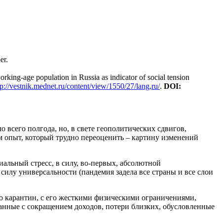
er.
g-age population in Russia as indicator of social tension
tp://vestnik.mednet.ru/content/view/1550/27/lang,ru/
.
DOI:
 всего полгода, но, в свете геополитических сдвигов,
м опыт, который трудно переоценить – картину изменений
альный стресс, в силу, во-первых, абсолютной
 силу универсальности (пандемия задела все страны и все слои
то карантин, с его жесткими физическими ограничениями,
анные с сокращением доходов, потери близких, обусловленные