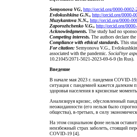
Sem
yonova VG
,
http://orcid.org/0000-0002
Evdokushkina G.N.,
http://orcid.org/0000-
Muzykantova N.N.,
http://orcid.org/0000-0
Zaporozhchenko V.G.,
http://orcid.org/000
Acknowledgments.
The study had no sponso
Competing interests.
The authors declare the a
Compliance with ethical standards.
This stu
For citation:
Semyonova V.G., Evdokushkina 
associated with the pandemic.
Social'nye asp
10.21045/2071-5021-2023-69-6-9 (In Rus).
Введение
В начале мая 2023 г. пандемия COVID-19
ситуация с пандемией кажется далеким п
здоровья населения в кризисные моменты 
Анализируя кризис, обусловленный панде
неожиданности (его нельзя было спрогноз
общества), в-третьих, в силу экономическ
На этом социальном фоне нельзя оставит
неизбежный страх заболеть, стоящий пе
COVID-19 [4].