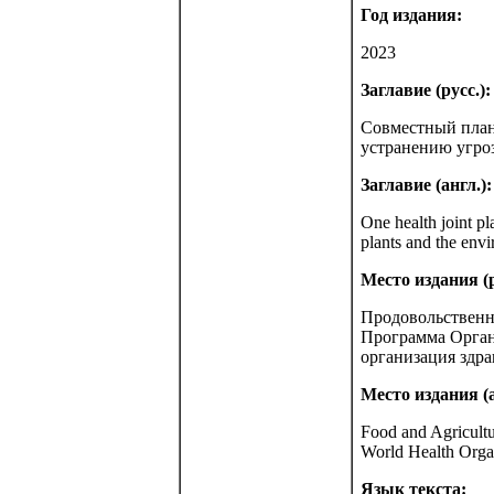
Год издания:
2023
Заглавие (русс.):
Совместный план 
устранению угро
Заглавие (англ.):
One health joint pl
plants and the env
Место издания (р
Продовольственн
Программа Орган
организация здр
Место издания (а
Food and Agricult
World Health Organ
Язык текста: