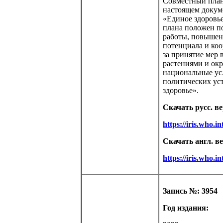
Совместный план
настоящем докум
«Единое здоровье
плана положен п
работы, повышен
потенциала и коо
за принятие мер 
растениями и ок
национальные усл
политических ус
здоровье».
Скачать русс. в
https://iris.who.
Скачать англ. в
https://iris.who.
Запись №: 3954
Год издания: