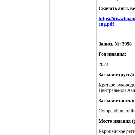
Скачать англ. в
https://iris.who
eng.pdf
Запись №: 3958
Год издания:
2022
Заглавие (русс.):
Краткое руководс
Центральной Азии
Заглавие (англ.):
Compendium of the 
Место издания (р
Европейское рег