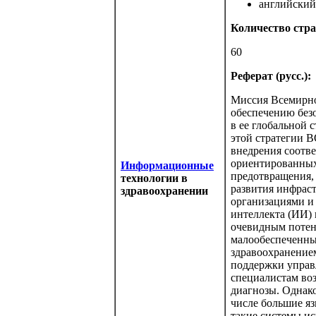
английский 
Количество стра
60
Реферат (русс.):
Миссия Всемирно
обеспечению без
в ее глобальной 
этой стратегии В
внедрения соотв
ориентированных
Информационные
предотвращения, 
технологии в
развития инфрас
здравоохранении
организациями и
интеллекта (ИИ)
очевидным потен
малообеспеченны
здравоохранение
поддержки управ
специалистам во
диагнозы. Однак
числе большие яз
такие системы ис