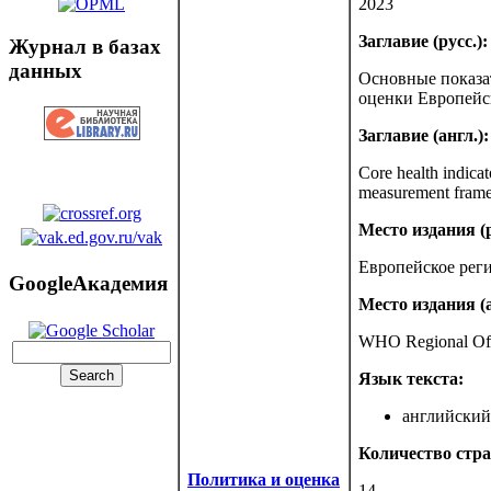
2023
Заглавие (русс.):
Журнал в базах
данных
Основные показа
оценки Европейс
Заглавие (англ.):
Core health indic
measurement fram
Место издания (р
Европейское рег
GoogleАкадемия
Место издания (а
WHO Regional Off
Язык текста:
английский 
Количество стра
Политика и оценка
14