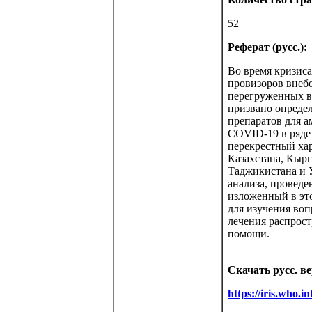
52
Реферат (русс.):
Во время кризиса
провизоров внебо
перегруженных в
призвано опреде
препаратов для а
COVID-19 в ряде
перекрестный хар
Казахстана, Кыр
Таджикистана и У
анализа, проведе
изложенный в эт
для изучения воп
лечения распрос
помощи.
Скачать русс. в
https://iris.who.