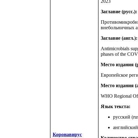
2023
Заглавие (русс.):
Противомикробны
внебольничных а
Заглавие (англ.):
Antimicrobials sup
phases of the CO
Место издания (р
Европейское рег
Место издания (а
WHO Regional Off
Язык текста:
русский (rus
английский 
Коронавирус
Количество стра