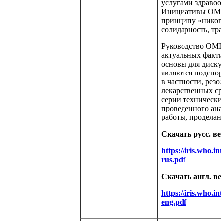
услугами здравоо
Инициативы OMI 
принципу «никого
солидарность, тр
Руководство OMI
актуальных факт
основы для диску
являются подспо
в частности, ре
лекарственных с
серии технически
проведенного ана
работы, продела
Скачать русс. в
https://iris.who
rus.pdf
Скачать англ. в
https://iris.who
eng.pdf