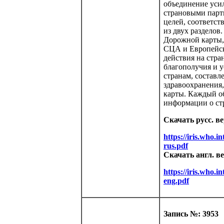
объединение уси
страновыми парт
целей, соответс
из двух разделов
Дорожной карты, 
СЦА и Европейск
действия на стра
благополучия и у
странам, составл
здравоохранения
карты. Каждый об
информации о ст
Скачать русс. в
https://iris.who
rus.pdf
Скачать англ. в
https://iris.who
eng.pdf
Запись №: 3953