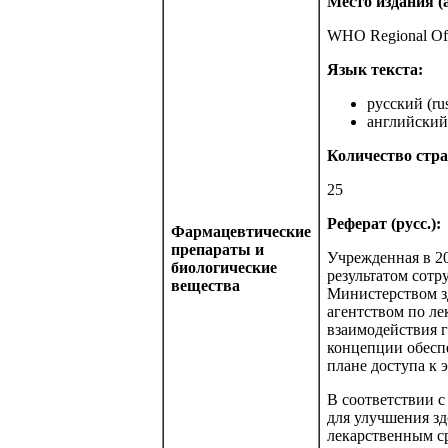
Место издания (а
WHO Regional Off
Язык текста:
русский (rus
английский 
Количество стра
25
Реферат (русс.):
Фармацевтические
препараты и
Учрежденная в 20
биологические
результатом сот
вещества
Министерством з
агентством по л
взаимодействия г
концепции обесп
плане доступа к
В соответствии с
для улучшения з
лекарственным ср