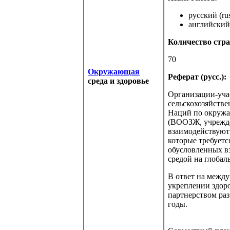
русский (rus
английский 
Количество стра
70
Окружающая
Реферат (русс.):
среда и здоровье
Организации-уча
сельскохозяйств
Наций по окружа
(ВООЗЖ, учрежде
взаимодействуют 
которые требуетс
обусловленных в
средой на глобал
В ответ на межд
укреплении здор
партнерством ра
годы.