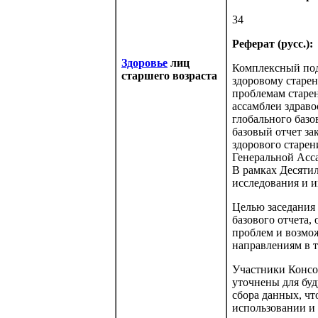
34
Реферат (русс.):
Здоровье
лиц
Комплексный под
старшего возраста
здоровому старен
проблемам старе
ассамблеи здраво
глобального базо
базовый отчет за
здорового старени
Генеральной Асс
В рамках Десяти
исследования и и
Целью заседания 
базового отчета
проблем и возмо
направлениям в т
Участники Консо
уточнены для буд
сбора данных, чт
использовании и