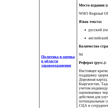
Место издания (а
WHO Regional Off
Язык текста:
русский (rus
английский 
Количество стра
94
Политика и оценка
в области
Реферат (русс.):
здравоохранения
Настоящее кратк
поддержку здоров
Дорожная карта)‎
Кыргызстан, Тадж
учетом индивиду
оцениваемых чер
действия для улу
потенциальные со
СЦА в сотруднич