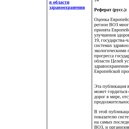
в области
здравоохранения
Реферат (русс.):
Оценка Европейс
регион ВОЗ много
принята Европей
улучшения здоро
19, государства
системах здравоо
экологическими 
прогресса госуда
области Целей ус
здравоохранения»
Европейской про
Эта публикация 
может гордиться
дорог в мире, от
продолжительнос
В этой публикац
показателю систе
на самых послед
ВОЗ, и организо