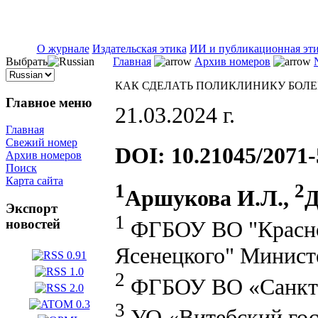
ISSN 2071-5021
О журнале
Издательская этика
ИИ и публикационная эт
Выбрать
Главная
Архив номеров
КАК СДЕЛАТЬ ПОЛИКЛИНИКУ БОЛ
Главное меню
21.03.2024 г.
Главная
Свежий номер
DOI: 10.21045/2071-
Архив номеров
Поиск
Карта сайта
1
2
Аршукова И.Л.,
Д
Экспорт
1
ФГБОУ ВО "Красноя
новостей
Ясенецкого" Министе
2
ФГБОУ ВО «Санкт-П
3
УО «Витебский гос