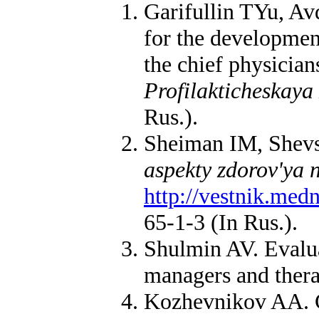
Garifullin TYu, A
for the development
the chief physician
Profilakticheskaya
Rus.).
Sheiman IM, Shevsk
aspekty zdorov'ya 
http://vestnik.med
65-1-3 (In Rus.).
Shulmin AV. Evalua
managers and therap
Kozhevnikov AA. Ch