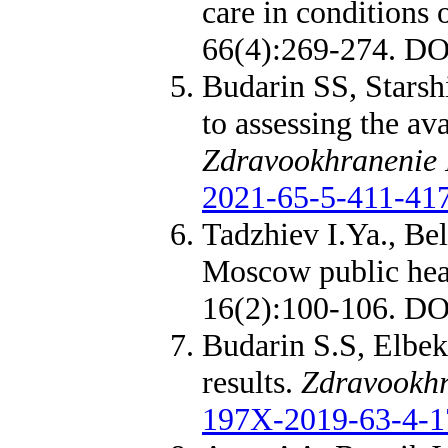
care in conditions 
66(4):269-274. D
Budarin SS, Starsh
to assessing the av
Zdravookhranenie 
2021-65-5-411-41
Tadzhiev I.Ya., Bel
Moscow public heal
16(2):100-106. D
Budarin S.S, Elbek
results.
Zdravookhr
197X-2019-63-4-1