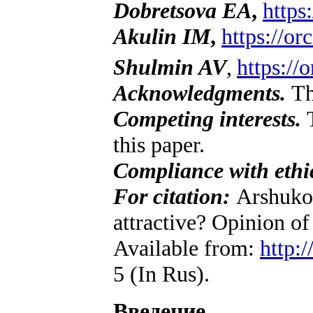
Dobretsova EA
,
https
Akulin IM
,
https://o
Shulmin AV
,
https://
Acknowledgments.
Th
Competing interests.
T
this paper.
Compliance with ethic
For citation:
Arshukov
attractive? Opinion of
Available from:
http:
5 (In Rus).
Введение