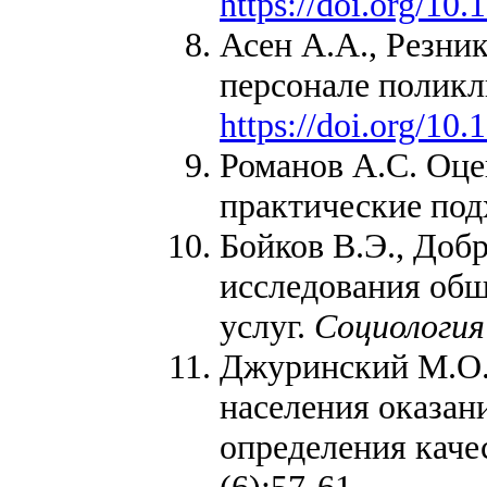
https://doi.org/1
Асен А.А., Резни
персонале полик
https://doi.org/1
Романов А.С. Оце
практические по
Бойков В.Э., Доб
исследования общ
услуг.
Социология
Джуринский М.О.,
населения оказан
определения каче