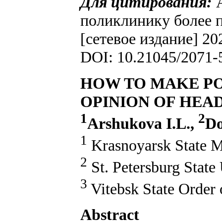
Для цитирования:
поликлинику более 
[сетевое издание] 20
DOI: 10.21045/2071-
HOW TO MAKE PO
OPINION OF HEA
1
2
Arshukova I.L.,
Do
1
Krasnoyarsk State Me
2
St. Petersburg State 
3
Vitebsk State Order 
Abstract