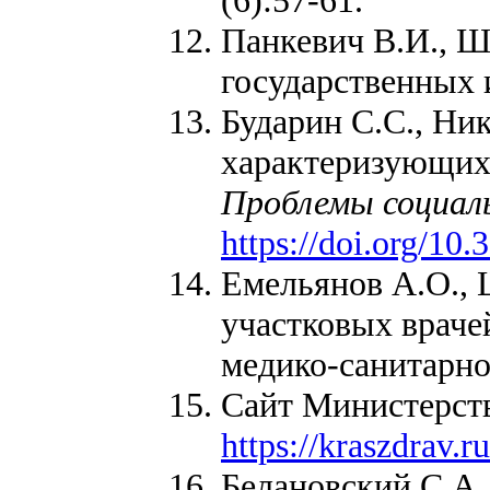
(6):57-61.
Панкевич В.И., Ш
государственных 
Бударин С.С., Ни
характеризующих
Проблемы социаль
https://doi.org/1
Емельянов А.О., 
участковых враче
медико-санитарн
Сайт Министерств
https://kraszdrav.
Белановский С.А.